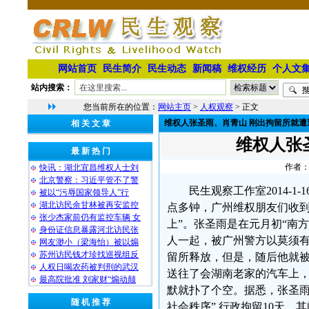
网站首页
民生简介
民生动态
新闻稿
维权经历
个人文
站内搜索：
您当前所在的位置：
网站主页
>
人权观察
> 正文
维权人张圣雨、肖青山 刚出拘留所就遭
相 关 文 章
维权人张
最 新 热 门
作者：
快讯：湖北宜昌维权人士刘
北京警察：习近平管不了警
民生观察工作室2014-
被以“污辱国家领导人”行
湖北访民余甘林被再安监控
点多钟，广州维权朋友们收到
张少杰家前仍有监控车辆 女
上”。张圣雨是在元月初“南
身份证信息暴露河北访民张
人一起，被广州警方以莫须
网友渺小（梁海怡）被以煽
苏州访民钱才珍找巡视组反
留所释放，但是，随后他就
人权日喝农药被判刑的武汉
送往了会湖南老家的汽车上
最高院批准 刘家财“煽动颠
默就扑了个空。据悉，张圣雨
随 机 推 荐
社会秩序” 行政拘留10天