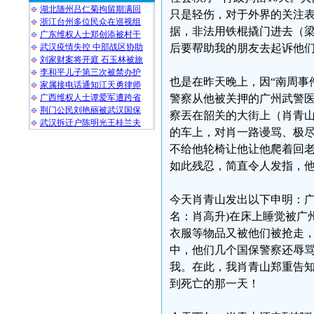
湖北随州吕仁菊拘留期满回
只是轻伤，对于外界的关注
浙江台州多位民众在巡视组
据，非法用铁棍撬门进去（
广东维权人士郑创添被村干
武汉疫情失控 中部战区协助
后要帮助我的朋友去起诉他
刘家财案将开庭 石玉林被旅
李和平儿子第三次被禁办护
也是在昨天晚上，因“南周事
家属接电话通知江天勇律师
广西维权人士谭爱军遭跨省
警察从他被关押的广州武警
荆门公民刘艳丽被武汉国保
察丟在韶关的大街上（肖青
武汉拆迁户陈明光王桂兰夫
的车上，对肖一路谩骂、极
不给他轮椅让他让他爬着回
如此残忍，简直令人发指，
今天肖青山发出以下申明：广
名：肖高升)在床上睡觉被广
衣服等物品又被他们被抢走
中，他们几个国保警察还辱
我。在此，我肖青山郑重告
到死亡的那一天！