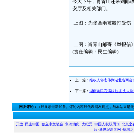
今天下午，肖青山还来到邮
安厅及相关部门。
上图：为张圣雨被殴打受伤
上图：肖青山邮寄《举报信
(责任编辑：民生编辑)
上一篇：
维权人郭宏伟到湖北省两会
下一篇：
湖南访民石满妹被抓 丈夫
网友评论：
（只显示最新10条。评论内容只代表网友观点，与本站立场
·
开放
·
民主中国
·
独立中文笔会
·
争鸣动向
·
大纪元
·
中国人权双周刊
·
北京之
台
·
新世纪新闻网
·
德国之