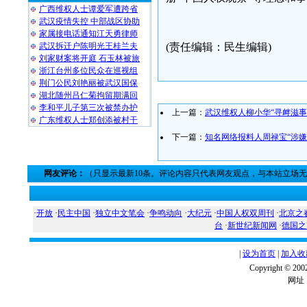
广西维权人士谭爱军遭跨省
武汉疫情失控 中部战区协助
家属接电话通知江天勇律师
武汉拆迁户陈明光王桂兰夫
(责任编辑：民生编辑)
刘家财案将开庭 石玉林被旅
浙江台州多位民众在巡视组
荆门公民刘艳丽被武汉国保
湖北随州吕仁菊拘留期满回
李和平儿子第三次被禁办护
上一篇：
武汉维权人柳小华“寻衅滋事
广东维权人士郑创添被村干
下一篇：
知名网络报料人周禄宝“涉嫌
网友评论：
（只显示最新10条。评论内容只代表网友观点，与本站立场
·
开放
·
民主中国
·
独立中文笔会
·
争鸣动向
·
大纪元
·
中国人权双周刊
·
北京之
台
·
新世纪新闻网
·
德国之
|
设为首页
|
加入收
Copyright ©
网址：w