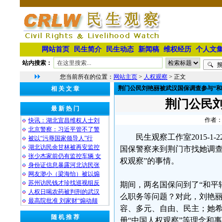
网站首页
民生简介
民生动态
新闻稿
维权经历
个人文
站内搜索：
您当前所在的位置：
网站主页
>
人权观察
> 正文
荆门公民刘艳丽被武汉国保调查参与“和
相 关 文 章
荆门公民刘
最 新 热 门
作者：
快讯：湖北宜昌维权人士刘
北京警察：习近平管不了警
民生观察工作室2015-
被以“污辱国家领导人”行
湖北访民余甘林被再安监控
国保警察来到荆门市找她调查
张少杰家前仍有监控车辆 女
权观察”的事情。
身份证信息暴露河北访民张
网友渺小（梁海怡）被以煽
苏州访民钱才珍找巡视组反
期间，两名国保问到了“和平
人权日喝农药被判刑的武汉
么职务等问题？对此，刘艳
最高院批准 刘家财“煽动颠
容、多元、自由、民主；她希
随 机 推 荐
册“中国人权观察”等理念和