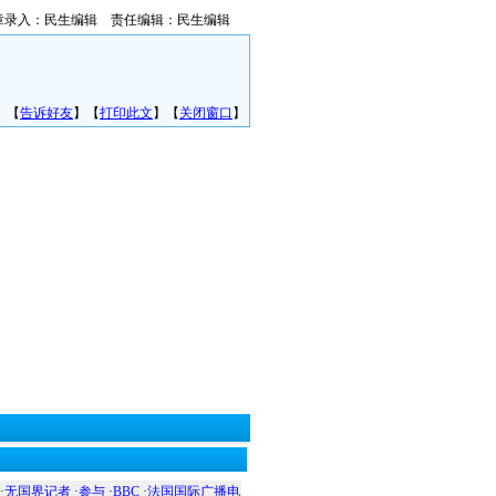
章录入：民生编辑 责任编辑：民生编辑
】【
告诉好友
】【
打印此文
】【
关闭窗口
】
·
无国界记者
·
参与
·
BBC
·
法国国际广播电