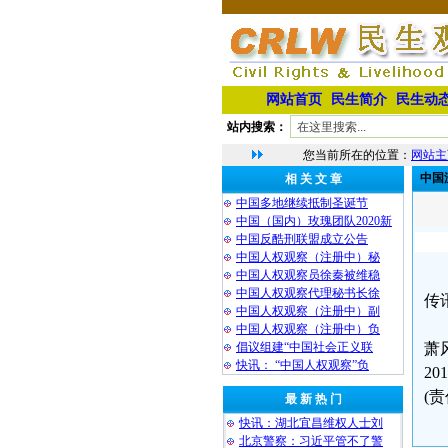
网站首页
民生简介
民生动
站内搜索：
您当前所在的位置：
网站主
中国
相 关 文 章
中国多地继续抵制圣诞节
中国（国内）玫瑰团队2020新
中国反酷刑联盟成立公告
中国人权观察（注册中）秘
中国人权观察员徐秦被维稳
中国人权观察代理秘书长徐
传
中国人权观察（注册中）副
中国人权观察（注册中）负
倡议组建“中国社会正义联
萧
快讯： “中国人权观察”负
20
(
最 新 热 门
快讯：湖北宜昌维权人士刘
北京警察：习近平管不了警