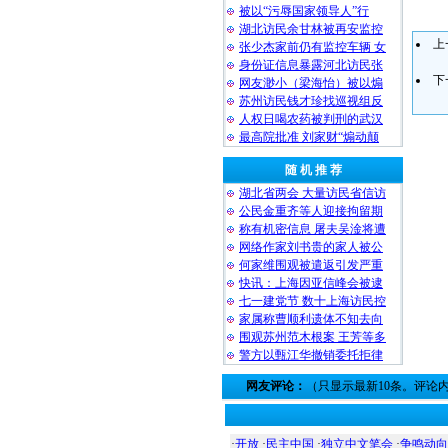
被以“污辱国家领导人”行
湖北访民余甘林被再安监控
上
张少杰家前仍有监控车辆 女
身份证信息暴露河北访民张
下
网友渺小（梁海怡）被以煽
苏州访民钱才珍找巡视组反
人权日喝农药被判刑的武汉
最高院批准 刘家财“煽动颠
随 机 推 荐
湖北省两会 大量访民省信访
公民金重齐等人迎接拘留期
称有机密信息 屠夫吴淦将遭
网络作家刘书贵的家人被公
何家维围观被遣返引发严重
快讯：上海因亚信峰会被逮
七一建党节 数十上海访民控
家属称曹顺利遗体不知去向
围观苏州范木根案 王芳等多
警方以甄江华撤销委托拒律
网友评论：
（只显示最新10条。评论
·
开放
·
民主中国
·
独立中文笔会
·
争鸣动向