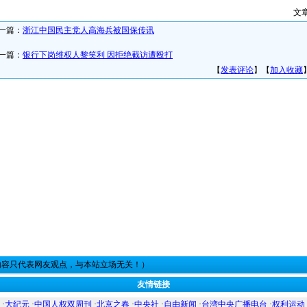
文
一篇：
浙江中国民主党人高海兵被国保传讯
一篇：
银行下岗维权人黎笑利 因拒绝截访遭殴打
【
发表评论
】【
加入收藏
内容只代表网友观点，与本站立场无关！）
友情链接
·
大纪元
·
中国人权双周刊
·
北京之春
·
中央社
·
自由新闻
·
台湾中央广播电台
·
权利运动