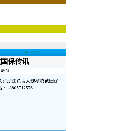
荐
★★★
被国保传讯
9:58
蓝联盟浙江负责人魏祯凌被国保
805712576