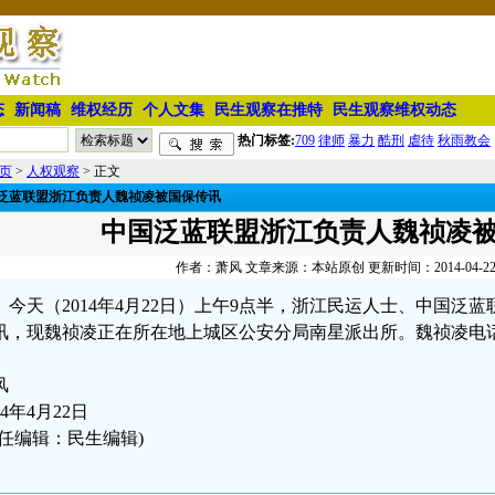
态
新闻稿
维权经历
个人文集
民生观察在推特
民生观察维权动态
热门标签:
709
律师
暴力
酷刑
虐待
秋雨教会
页
>
人权观察
> 正文
泛蓝联盟浙江负责人魏祯凌被国保传讯
中国泛蓝联盟浙江负责人魏祯凌
作者：萧风 文章来源：本站原创 更新时间：2014-04-22 0
今天（2014年4月22日）上午9点半，浙江民运人士、中国泛
讯，现魏祯凌正在所在地上城区公安分局南星派出所。魏祯凌电话：18
风
14年4月22日
责任编辑：民生编辑)