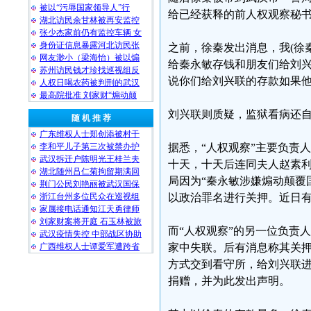
被以“污辱国家领导人”行
给已经获释的前人权观察秘
湖北访民余甘林被再安监控
张少杰家前仍有监控车辆 女
身份证信息暴露河北访民张
之前，徐秦发出消息，我(徐
网友渺小（梁海怡）被以煽
给秦永敏存钱和朋友们给刘
苏州访民钱才珍找巡视组反
说你们给刘兴联的存款如果
人权日喝农药被判刑的武汉
最高院批准 刘家财“煽动颠
刘兴联则质疑，监狱看病还
随 机 推 荐
广东维权人士郑创添被村干
李和平儿子第三次被禁办护
据悉，“人权观察”主要负责人
武汉拆迁户陈明光王桂兰夫
十天，十天后连同夫人赵素利
湖北随州吕仁菊拘留期满回
局因为“秦永敏涉嫌煽动颠覆
荆门公民刘艳丽被武汉国保
浙江台州多位民众在巡视组
以政治罪名进行关押。近日
家属接电话通知江天勇律师
刘家财案将开庭 石玉林被旅
而“人权观察”的另一位负责人
武汉疫情失控 中部战区协助
广西维权人士谭爱军遭跨省
家中失联。后有消息称其关
方式交到看守所，给刘兴联
捐赠，并为此发出声明。