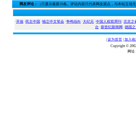
网友评论：
（只显示最新10条。评论内容只代表网友观点，与本站立场
·
开放
·
民主中国
·
独立中文笔会
·
争鸣动向
·
大纪元
·
中国人权双周刊
·
北京之
台
·
新世纪新闻网
·
德国之
|
设为首页
|
加入收
Copyright ©
网址：w