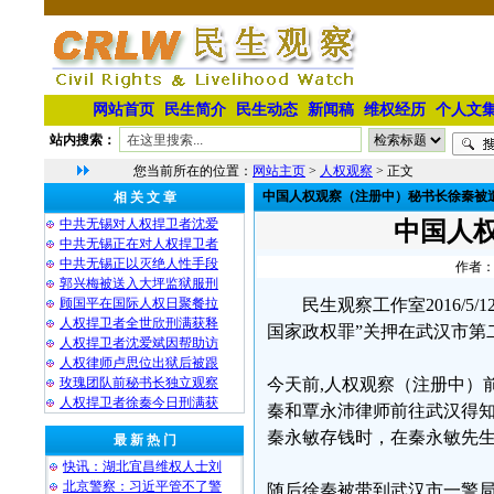
网站首页
民生简介
民生动态
新闻稿
维权经历
个人文
站内搜索：
您当前所在的位置：
网站主页
>
人权观察
> 正文
中国人权观察（注册中）秘书长徐秦被
相 关 文 章
中共无锡对人权捍卫者沈爱
中国人
中共无锡正在对人权捍卫者
中共无锡正以灭绝人性手段
作者：
郭兴梅被送入大坪监狱服刑
顾国平在国际人权日聚餐拉
民生观察工作室2016/
人权捍卫者全世欣刑满获释
国家政权罪”关押在武汉市第
人权捍卫者沈爱斌因帮助访
人权律师卢思位出狱后被跟
玫瑰团队前秘书长独立观察
今天前,人权观察（注册中）
人权捍卫者徐秦今日刑满获
秦和覃永沛律师前往武汉得知
秦永敏存钱时，在秦永敏先
最 新 热 门
快讯：湖北宜昌维权人士刘
北京警察：习近平管不了警
随后徐秦被带到武汉市一警