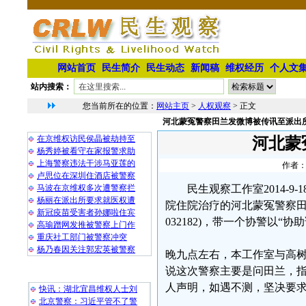
网站首页
民生简介
民生动态
新闻稿
维权经历
个人文
站内搜索：
您当前所在的位置：
网站主页
>
人权观察
> 正文
河北蒙冤警察田兰发微博被传讯至派出
相 关 文 章
在京维权访民侯晶被劫持至
河北蒙
杨秀婷被看守在家报警求助
上海警察违法干涉马亚莲的
作者：
卢思位在深圳住酒店被警察
马波在京维权多次遭警察拦
民生观察工作室2014-
杨丽在派出所要求就医权遭
院住院治疗的河北蒙冤警察田
新冠疫苗受害者孙娜啦住宾
032182)，带一个协警以“
高瑜蹭网发推被警察上门作
重庆社工部门被警察冲突
杨乃春因关注郭宏英被警察
晚九点左右，本工作室与高
说这次警察主要是问田兰，
最 新 热 门
人声明，如遇不测，坚决要
快讯：湖北宜昌维权人士刘
北京警察：习近平管不了警