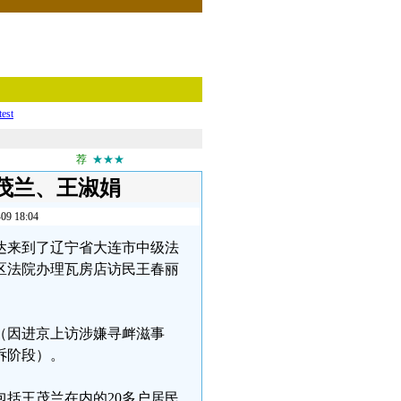
test
荐
★★★
茂兰、王淑娟
18:04
威达来到了辽宁省大连市中级法
区法院办理瓦房店访民王春丽
（因进京上访涉嫌寻衅滋事
诉阶段）。
对包括王茂兰在内的20多户居民