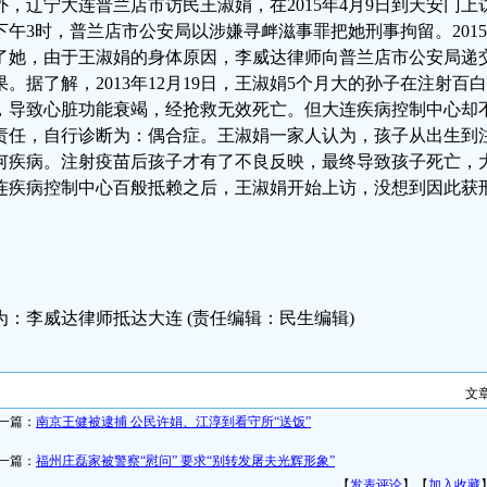
外，辽宁大连普兰店市访民王淑娟，在2015年4月9日到天安门上
下午3时，普兰店市公安局以涉嫌寻衅滋事罪把她刑事拘留。2015-
了她，由于王淑娟的身体原因，李威达律师向普兰店市公安局递
果。据了解，2013年12月19日，王淑娟5个月大的孙子在注射
，导致心脏功能衰竭，经抢救无效死亡。但大连疾病控制中心却
责任，自行诊断为：偶合症。王淑娟一家人认为，孩子从出生到
何疾病。注射疫苗后孩子才有了不良反映，最终导致孩子死亡，
连疾病控制中心百般抵赖之后，王淑娟开始上访，没想到因此获
为：李威达律师抵达大连 (责任编辑：民生编辑)
文
一篇：
南京王健被逮捕 公民许娟、江淳到看守所“送饭”
一篇：
福州庄磊家被警察“慰问” 要求“别转发屠夫光辉形象”
【
发表评论
】【
加入收藏