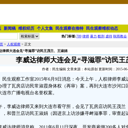
态
新闻稿
维权经历
个人文集
民生观察在推特
民生观察维权动态
热门标签:
709
律师
暴力
酷刑
虐待
秋雨教会
页
>
人权观察
> 正文
达律师大连会见“寻滋罪”访民王茂兰、王淑娟
李威达律师大连会见“寻滋罪”访民王
作者：民生编辑 文章来源：本站原创 更新时间：2015-06-09 
民生观察工作室2015年6月9日消息：今天上午，人权律师李
办理了瓦房店访民常淑霞身体权（再审）案，再到大连市沙河口
大连市广播电视台名誉权案。
午，李威达律师又来到大连市看守所，会见了瓦房店访民王茂兰
），和普兰店访民王淑娟（因进京上访涉嫌寻衅滋事罪，审查起
李威达律师消息称，2011年6月11日深夜，开发商雇佣200多人