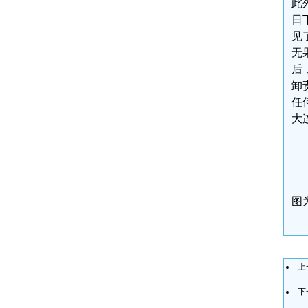
此
日
见
无
后
卸
任
大
图
上
下