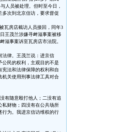
名参与人员被处理。但时至今日，
茂兰多次到北京信访，要求督促
。
，被瓦房店截访人员接回，同年3
0日王茂兰涉嫌寻衅滋事案被移
寻衅滋事案诉至瓦房店市法院。
何法律。王茂兰说：进京信
予公民的权利，主观目的不是
有宪法和法律保障的权利和自
法机关使用刑事法律工具对合
一没有随意殴打他人；二没有追
公私财物；四没有在公共场所
述行为。我进京信访维权的行