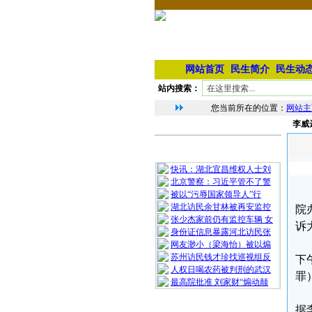
网站首页
民生简介
民生动
站内搜索：
您当前所在的位置：
网站主
李威
相 关 文 章
最 新 热 门
快讯：湖北宜昌维权人士刘
北京警察：习近平管不了警
被以“污辱国家领导人”行
湖北访民余甘林被再安监控
院
张少杰家前仍有监控车辆 女
诉
身份证信息暴露河北访民张
网友渺小（梁海怡）被以煽
苏州访民钱才珍找巡视组反
下
人权日喝农药被判刑的武汉
罪
最高院批准 刘家财“煽动颠
随 机 推 荐
据