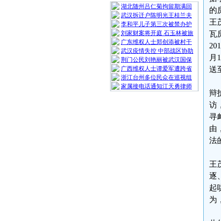
湖北随州吕仁菊拘留期满回
的
武汉拆迁户陈明光王桂兰夫
王
李和平儿子第三次被禁办护
刘家财案将开庭 石玉林被旅
瓦
广东维权人士郑创添被村干
2
武汉疫情失控 中部战区协助
月
荆门公民刘艳丽被武汉国保
广西维权人士谭爱军遭跨省
送
浙江台州多位民众在巡视组
家属接电话通知江天勇律师
辩
访
寻
由
法
王
逐
起
为