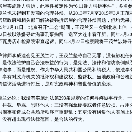
房屋实施暴力强拆，此事件被定性为“6.11暴力强拆事件”，多
茂兰也未得到开发商的合理补偿。从2013年7月至2015年3月王
房店政府和相关部门解决被强拆房屋的合理补偿问题，但均无果
015年3月11日，北京召开“二会”期间，王茂兰又一次到北京上信
12日被以涉嫌寻衅滋事刑事拘留，送至大连市看守所。同年3月2
至瓦房店市检察院审查起诉。同年3月27日检察院将王茂兰涉嫌
护律师李威達会见王茂兰时，王茂兰坚称自己无罪，没有触犯任
，是依法维护自己合法权益的行为，是宪法、法律和信访条例赋
衅滋事，而是维权。作为中华人民共和国公民和纳税人，依法享
，享有对政府机关的批评权和建议权、监督权。当地政府和公检
的信访活动进行打压，是对宪政精神和普世价值的亵渎。
茂兰还说：我没有实施刑法第293条规定的任何寻衅滋事行为。
、拦截、辱骂、恐吓他人；三没有强拿硬要或者任意毁损、占用
哄闹事和造成公共场所秩序严重混乱；五更没有纠集他人实施上
，没有超出现行法律范围，是合法的行为。