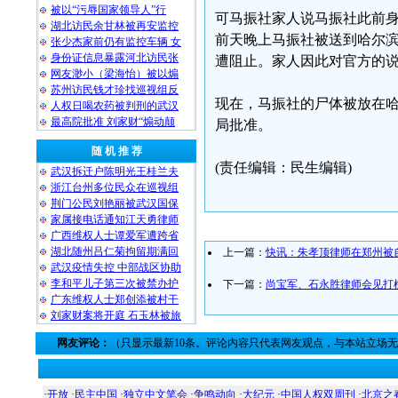
被以“污辱国家领导人”行
可马振社家人说马振社此前身
湖北访民余甘林被再安监控
前天晚上马振社被送到哈尔
张少杰家前仍有监控车辆 女
身份证信息暴露河北访民张
遭阻止。家人因此对官方的
网友渺小（梁海怡）被以煽
苏州访民钱才珍找巡视组反
现在，马振社的尸体被放在
人权日喝农药被判刑的武汉
最高院批准 刘家财“煽动颠
局批准。
随 机 推 荐
(责任编辑：民生编辑)
武汉拆迁户陈明光王桂兰夫
浙江台州多位民众在巡视组
荆门公民刘艳丽被武汉国保
家属接电话通知江天勇律师
广西维权人士谭爱军遭跨省
湖北随州吕仁菊拘留期满回
上一篇：
快讯：朱孝顶律师在郑州被
武汉疫情失控 中部战区协助
李和平儿子第三次被禁办护
下一篇：
尚宝军、石永胜律师会见打
广东维权人士郑创添被村干
刘家财案将开庭 石玉林被旅
网友评论：
（只显示最新10条。评论内容只代表网友观点，与本站立场
·
开放
·
民主中国
·
独立中文笔会
·
争鸣动向
·
大纪元
·
中国人权双周刊
·
北京之