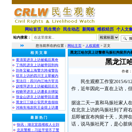
网站首页
民生简介
民生动态
新闻稿
维权经历
个人文
站内搜索：
您当前所在的位置：
网站主页
>
人权观察
> 正文
黑龙江哈尔滨上访警察马振社拘留所内
相 关 文 章
黄清英进京上访被截后离奇
黑龙江
丁伟民进京上访被带回刑拘
刘冬宝被上海警方跨省警告
作者：
驻京上访的四川王义翠被内
宪法日：四川内江地方官员
民生观察工作室2015/
赵维萍进京上访被截回后关
作，近年因此一直在上访，
程晓琴进京上访遭多次绑架
张金山进京上访被带回后遭
黑龙江三级公安恶意造假徐
据这二天一直和马振社家人在
河南失地农民王金煜上访遭
在北京上访的马振社到了府
后即被宣布拘留十天，关押
最 新 热 门
话，说马振社死了，是心脏
快讯：湖北宜昌维权人士刘
北京警察：习近平管不了警