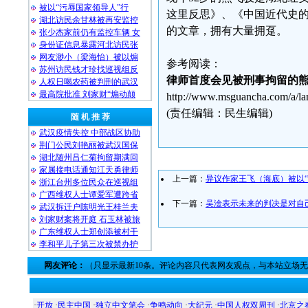
被以“污辱国家领导人”行
这里反思》、《中国近代史
湖北访民余甘林被再安监控
的文章，拥有大量拥趸。
张少杰家前仍有监控车辆 女
身份证信息暴露河北访民张
网友渺小（梁海怡）被以煽
参考阅读：
苏州访民钱才珍找巡视组反
律师首度会见被刑事拘留的
人权日喝农药被判刑的武汉
最高院批准 刘家财“煽动颠
http://www.msguancha.com/a/l
(责任编辑：民生编辑)
随 机 推 荐
武汉疫情失控 中部战区协助
荆门公民刘艳丽被武汉国保
湖北随州吕仁菊拘留期满回
家属接电话通知江天勇律师
上一篇：
异议作家王飞（海底）被以“
浙江台州多位民众在巡视组
广西维权人士谭爱军遭跨省
下一篇：
吴淦表示未来的判决是对自
武汉拆迁户陈明光王桂兰夫
刘家财案将开庭 石玉林被旅
广东维权人士郑创添被村干
李和平儿子第三次被禁办护
网友评论：
（只显示最新10条。评论内容只代表网友观点，与本站立场
·
开放
·
民主中国
·
独立中文笔会
·
争鸣动向
·
大纪元
·
中国人权双周刊
·
北京之