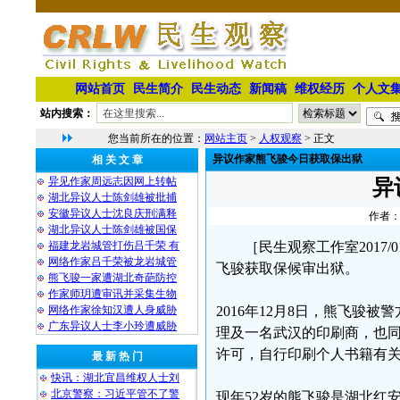
网站首页
民生简介
民生动态
新闻稿
维权经历
个人文
站内搜索：
您当前所在的位置：
网站主页
>
人权观察
> 正文
异议作家熊飞骏今日获取保出狱
相 关 文 章
异见作家周远志因网上转帖
异
湖北异议人士陈剑雄被批捕
安徽异议人士沈良庆刑满释
作者：
湖北异议人士陈剑雄被国保
福建龙岩城管打伤吕千荣 有
［民生观察工作室2017
网络作家吕千荣被龙岩城管
飞骏获取保候审出狱。
熊飞骏一家遭湖北奇葩防控
作家师玥遭审讯并采集生物
网络作家徐知汉遭人身威胁
2016年12月8日，熊飞骏
广东异议人士李小玲遭威胁
理及一名武汉的印刷商，也
许可，自行印刷个人书籍有
最 新 热 门
快讯：湖北宜昌维权人士刘
北京警察：习近平管不了警
现年52岁的熊飞骏是湖北红