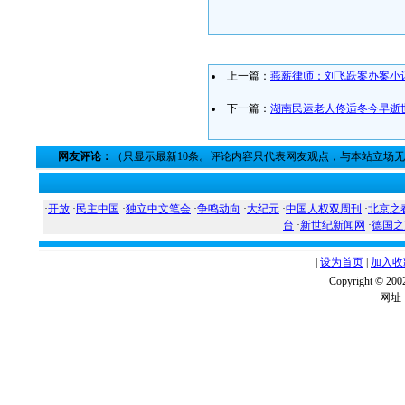
上一篇：
燕薪律师：刘飞跃案办案小
下一篇：
湖南民运老人佟适冬今早逝
网友评论：
（只显示最新10条。评论内容只代表网友观点，与本站立场
·
开放
·
民主中国
·
独立中文笔会
·
争鸣动向
·
大纪元
·
中国人权双周刊
·
北京之
台
·
新世纪新闻网
·
德国之
|
设为首页
|
加入收
Copyright ©
网址：w