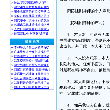
被以“污辱国家领导人”行
湖北访民余甘林被再安监控
附陈建刚律师的个人声明
张少杰家前仍有监控车辆 女
身份证信息暴露河北访民张
网友渺小（梁海怡）被以煽
【陈建刚律师的声明】
苏州访民钱才珍找巡视组反
人权日喝农药被判刑的武汉
最高院批准 刘家财“煽动颠
1、 本人对于生命有无
中国建立宪政制度，否则死
随 机 推 荐
康成长。基于此，本人不会
李和平儿子第三次被禁办护
广东维权人士郑创添被村干
广西维权人士谭爱军遭跨省
2、 本人没有犯罪，本
武汉疫情失控 中部战区协助
构陷其他人。任何书面的、
湖北随州吕仁菊拘留期满回
刘家财案将开庭 石玉林被旅
对是我在精神不自由、被控
家属接电话通知江天勇律师
浙江台州多位民众在巡视组
3、 本人血肉之躯，不
武汉拆迁户陈明光王桂兰夫
荆门公民刘艳丽被武汉国保
酷和残忍，如果遭遇酷刑，
控、定罪或污名的证据。
4、 如果我失去自由，