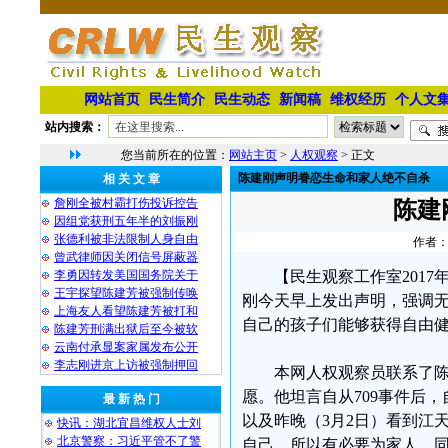
网站首页
民生简介
民生动态
新闻稿
维权经历
个人文
站内搜索：
您当前所在的位置：
网站主页
>
人权观察
> 正文
陈建刚声明眷恋生命和家人绝不自杀
相 关 文 章
詹刚全被村霸打伤投诉控告
陈建
因组党获刑五年半的刘振刚
张德利被非法限制人身自由
作者：
曾武律师因关闭信号屏蔽器
李勇因转发美国国务院关于
【民生观察工作室2017
王宇探望陈建芳被强制传唤
刚今天早上发出声明，强调
上海友人看望陈建芳被打和
自己的孩子们能够获得自由健
陈建芳刑满出狱后至今被软
云南付承显案家属发布公开
李志刚进京上访被强制押回
本网人权观察员联系了
愿。他坦言自从709事件后
最 新 热 门
以及昨晚（3月2日）看到江
快讯：湖北宜昌维权人士刘
北京警察：习近平管不了警
自己，所以有必要为家人、