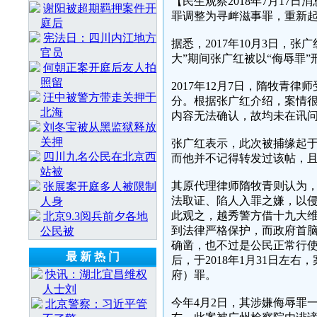
【民生观察2018年7月1
谢阳被超期羁押案件开
罪调整为寻衅滋事罪，重新起
庭后
宪法日：四川内江地方
据悉，2017年10月3日，张
官员
大”期间张广红被以“侮辱罪”
何朝正案开庭后友人拍
照留
2017年12月7日，隋牧
汪中被警方带走关押于
分。根据张广红介绍，案情
北海
内容无法确认，故均未在讯
刘冬宝被从黑监狱释放
关押
张广红表示，此次被捕缘起于越
四川九名公民在北京西
而他并不记得转发过该帖，且
站被
其原代理律师隋牧青则认为，W
张展案开庭多人被限制
法取证、陷人入罪之嫌，以
人身
此观之，越秀警方借十九大
北京9.3阅兵前夕各地
到法律严格保护，而政府首
公民被
确凿，也不过是公民正常行
最 新 热 门
后，于2018年1月31日
快讯：湖北宜昌维权
府）罪。
人士刘
今年4月2日，其涉嫌侮辱罪
北京警察：习近平管