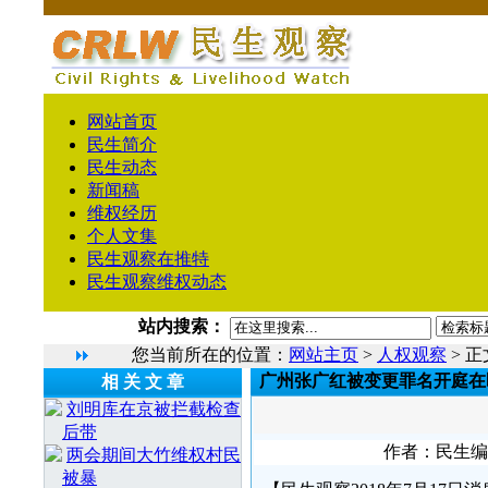
网站首页
民生简介
民生动态
新闻稿
维权经历
个人文集
民生观察在推特
民生观察维权动态
站内搜索：
您当前所在的位置：
网站主页
>
人权观察
> 正
广州张广红被变更罪名开庭在
相 关 文 章
刘明库在京被拦截检查
后带
作者：民生编辑1
两会期间大竹维权村民
被暴