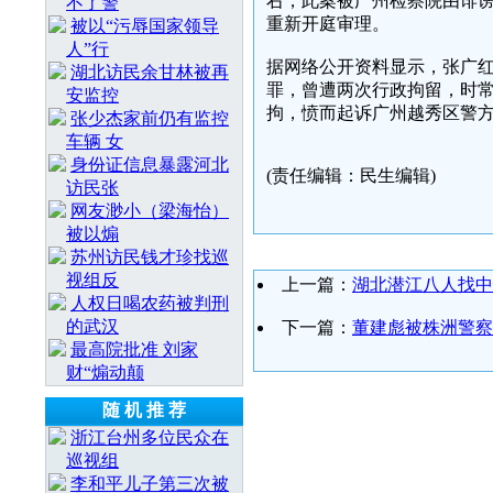
右，此案被广州检察院由诽谤
不了警
重新开庭审理。
被以“污辱国家领导
人”行
据网络公开资料显示，张广红
湖北访民余甘林被再
罪，曾遭两次行政拘留，时常
安监控
拘，愤而起诉广州越秀区警
张少杰家前仍有监控
车辆 女
身份证信息暴露河北
(责任编辑：民生编辑)
访民张
网友渺小（梁海怡）
被以煽
苏州访民钱才珍找巡
视组反
上一篇：
湖北潜江八人找中
人权日喝农药被判刑
的武汉
下一篇：
董建彪被株洲警察
最高院批准 刘家
财“煽动颠
随 机 推 荐
浙江台州多位民众在
巡视组
李和平儿子第三次被