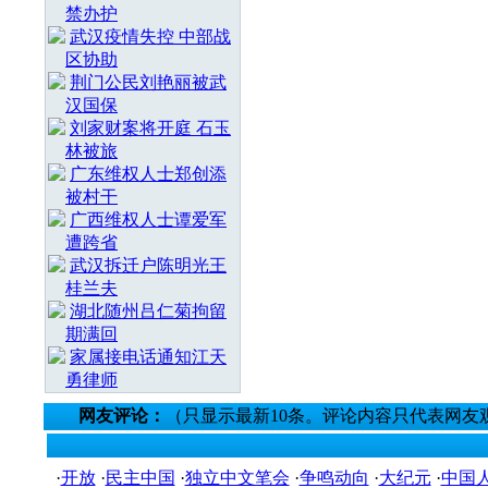
禁办护
武汉疫情失控 中部战
区协助
荆门公民刘艳丽被武
汉国保
刘家财案将开庭 石玉
林被旅
广东维权人士郑创添
被村干
广西维权人士谭爱军
遭跨省
武汉拆迁户陈明光王
桂兰夫
湖北随州吕仁菊拘留
期满回
家属接电话通知江天
勇律师
网友评论：
（只显示最新10条。评论内容只代表网友
·
开放
·
民主中国
·
独立中文笔会
·
争鸣动向
·
大纪元
·
中国