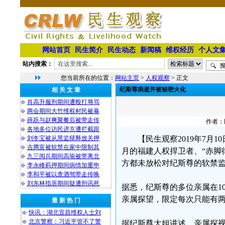
网站首页
民生简介
民生动态
新闻稿
维权经历
个人文
站内搜索：
您当前所在的位置：
网站主页
>
人权观察
> 正文
纪斯尊病逝并被秘密火化
相 关 文 章
肖高升服刑期间遭殴打辱骂
两会期间大竹维权村民被暴
薛跃与赵爽聚餐后被带走传
作者：民
各地多位访民进京遭拦截跟
刘冬宝被从黑监狱释放关押
【民生观察2019年7月
吉腾富被软禁在家中限制其
月的福建人权捍卫者、“赤脚
九三阅兵期间高瑜被带离北
方都未放松对纪斯尊的软禁
李永峰羁押期间病情加重申
李和平被以查酒驾带走传唤
刘东林指居期间疑遭刑讯死
据悉，纪斯尊的多位亲属在1
亲属探望，限定每次只能有
最 新 热 门
快讯：湖北宜昌维权人士刘
北京警察：习近平管不了警
据纪斯尊大姐讲述，亲属探