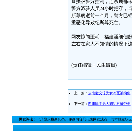
直接被警方控制，连亲属都
警方派驻人员24小时把守，
斯尊病逝前一个月，警方已
重恶化导致纪斯尊死亡。
网友惊闻噩耗，福建潘细佃
左右在家人不知情的情况下
(责任编辑：民生编辑)
上一篇：
云南撒义琼为女鸣冤被拘留
下一篇：
四川民主党人胡明君被带走
网友评论：
（只显示最新10条。评论内容只代表网友观点，与本站立场