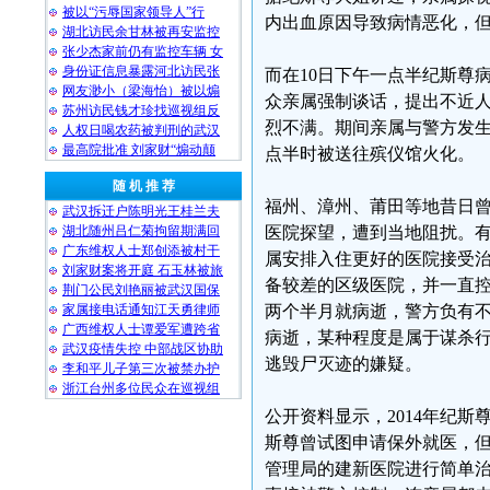
被以“污辱国家领导人”行
内出血原因导致病情恶化，
湖北访民余甘林被再安监控
张少杰家前仍有监控车辆 女
身份证信息暴露河北访民张
而在10日下午一点半纪斯尊
网友渺小（梁海怡）被以煽
众亲属强制谈话，提出不近
苏州访民钱才珍找巡视组反
烈不满。期间亲属与警方发
人权日喝农药被判刑的武汉
最高院批准 刘家财“煽动颠
点半时被送往殡仪馆火化。
随 机 推 荐
福州、漳州、莆田等地昔日
武汉拆迁户陈明光王桂兰夫
湖北随州吕仁菊拘留期满回
医院探望，遭到当地阻扰。有
广东维权人士郑创添被村干
属安排入住更好的医院接受
刘家财案将开庭 石玉林被旅
备较差的区级医院，并一直
荆门公民刘艳丽被武汉国保
家属接电话通知江天勇律师
两个半月就病逝，警方负有
广西维权人士谭爱军遭跨省
病逝，某种程度是属于谋杀
武汉疫情失控 中部战区协助
逃毁尸灭迹的嫌疑。
李和平儿子第三次被禁办护
浙江台州多位民众在巡视组
公开资料显示，2014年纪
斯尊曾试图申请保外就医，但
管理局的建新医院进行简单治