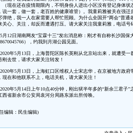
。（现在还在疫情期限内，不明身份人进出小区没有登记身体状
，说一套，做一套，老百姓的健康谁管）。我童莉雅被关在强迁
尽弹绝，我一人在家需要人帮忙照顾。为什么全国开“两会”普通
来关心、关注，却反而遭遇打压。请大家关注我童莉雅，电话号码：13
、5月12日湖南网友“宝霖十三”发出消息称：刚才有自称长沙国
18670045766），约我到月湖公园见面。
、2020年5月13日，上海普陀区陈长英刚从北京站出来，就遭受
0号刚去世，请求大家关注转发！
、2020年5月13日，上海虹口区维权人士宋志华，在京被地方政
，现在和他联系不上，电话关机，请大家关注！
、2020年5月14日上午10点40分钟，刚出狱半年多的“新余三君
江西省新余市公安局袁河分局路东派出所传唤。
责任编辑：民生编辑)