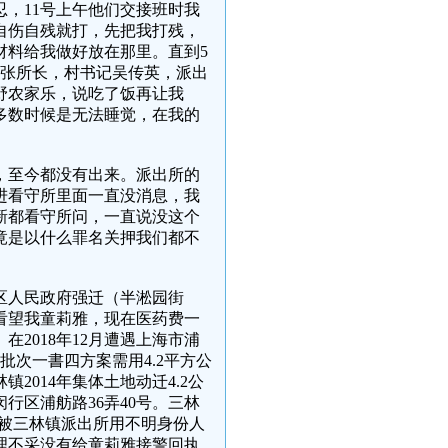
，11号上午他们交接班时我
自伤自残就打，先把我打残，
材料给我做好放在那里。直到5
所张所长，村书记吴传英，派出
野农家乐，说吃了饭再让我
多数时候是无法睡觉，在我的
后，至今都没有出来。派出所的
进看守所里面一直没消息，我
新都看守所问，一直说没这个
竟是以什么罪名关押我们都不
浦区人民政府强迁（半淞园街
看望我童莉雅，现在医药费一
2018年12月遭遇上海市浦
7批次一書四方案需用4.2平方公
014年集体土地动迁4.2公
行区浦舫路36弄40号。三林
0日我被三林镇派出所用不明身份人
不理不采没有给童莉雅接警回执