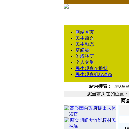
网站首页
民生简介
民生动态
新闻稿
维权经历
个人文集
民生观察在推特
民生观察维权动态
站内搜索：
您当前所在的位置：
两
相 关 文 章
高飞因向政府提出人体
器官
两会期间大竹维权村民
被暴