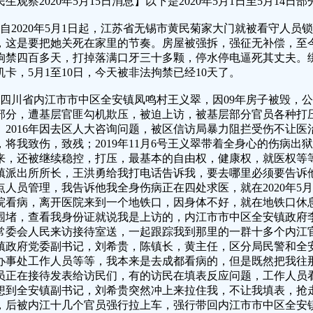
民生观察2020年5月15日消息】以下是2020年5月1日至5月14
、自2020年5月1日起，江苏省无锡市黄民菊家大门就被看守人员
，这是要把她关死在家里的节奏。房屋被强拆，强征无补偿，至
拘禁四百多天，打掉落满口牙三十多颗，停水停电逼死其丈夫。
机卡，5月1至10日，今天被非法拘禁已经10天了。
、四川省内江市市中区全安镇凤鸣村王义翠，因09年房子被毁，
部分，遭基层官匪勾机欺压，被迫上访，被基层部分官员各种打
。2016年因去区人大咨询问题，被区信访局暴力阻拦受伤不让
，将我致伤，致残；2019年11月6号王义翠带着全身心的伤病
来，还被继续稳控，打压，最基本的自由权，健康权，就医权等等都
镇派出所所长，王洪勇给我打电话告诉我，要去哪里必须要告诉
点人员管理，我告诉他我全身伤病正在四处求医，就在2020年5
院看病，离开医院来到一个地铁口，因身体不好，就在地铁口休
围堵，查看我身份证就说我是上访的，内江市市中区全安镇政府
常委会人民来访接待室送，一起跟踪我到那里的一群十多个内江
镇政府党委副书记，刘希贵，陈镇长，黄主任，区分局民警和全
办事处工作人员等等，我本来是去成都看病的，但是既然把我往
员正在接待发表给访民们，有的访民在填表反应问题，工作人员
想到全安镇副书记，刘希贵突然冲上来拉住我，不让我填表，抢
，后被内江十几个官员强行拉上车，强行带回内江市市中区全安镇