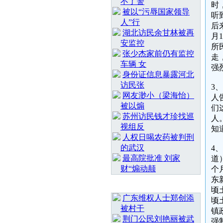
不了警
时
被以“污辱国家领导
听
人”行
后
湖北访民余甘林被再
月
安监控
所
张少杰家前仍有监控
走
车辆 女
强
身份证信息暴露河北
访民张
3
网友渺小（梁海怡）
人
被以煽
们
苏州访民钱才珍找巡
人
视组反
知
人权日喝农药被判刑
的武汉
4
最高院批准 刘家
道
财“煽动颠
个
东
随 机 推 荐
顷
广东维权人士郑创添
顷
被村干
镇
荆门公民刘艳丽被武
强