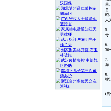
汉国保
单
湖北随州吕仁菊拘留
意
期满回
粮
广西维权人士谭爱军
人
遭跨省
家属接电话通知江天
5
勇律师
号
武汉拆迁户陈明光王
6
桂兰夫
3
刘家财案将开庭 石玉
林被旅
7
武汉疫情失控 中部战
海
区协助
李和平儿子第三次被
8
禁办护
被
浙江台州多位民众在
巡视组
(