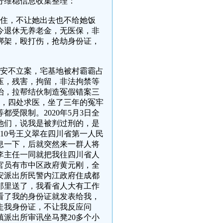
日部分维稳信息收集整理：
锁住，不让她出去也不给她饭
今退休无养老金，无医保，非
绑架，殴打伤，抢劫身份证，
公安不立案，宅基地被村霸霸占
压，残害，拘留，非法拘禁等
医治，拉帮结伙制造冤假错案三
出狱，四处求医，坐了三年的冤牢
受限制。2020年5月3日全
他们，说我是被判过刑的，是
月10号王义翠在四川省第一人民
息一下，后就突然来一群人将
李主任一同就把我往四川省人
官员有市中区政府黄元刚，全
安派出所民警内江政府住成都
那里送了，我看省人大有工作
看了我的身份证就发表给我，
走我身份证，不让我反应问
派出所审讯坐马凳20多个小