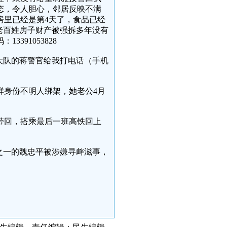
态，令人胆心，邻居反映不满
房里已经是第4天了，食品已经
老百姓房子财产被强拆多年没有
391053828
保大队的蒋警官给我打电话（手机
一群身份不明人绑架，她老公4月
府带回，搭乘最后一班高铁回上
子”之一的魏忠平被涉嫌寻衅滋事，