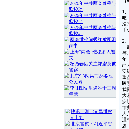
【
2026年中共两会维稳与
监控动
1
2026年中共两会维稳与
吃
监控（
法
2026年中共两会维稳与
手
监控动
两会维稳闫秀红被围困
2
家中
一
上海“两会”维稳多人被
等
关
年
杨乃春因关注郭宏英被
出
警察
安
北京9.3阅兵前夕各地
重
公民被
医
李旺阳先生遇难十三周
我
年亲
大
安
最 新 热 门
市
快讯：湖北宜昌维权
人
人士刘
没
北京警察：习近平管
题