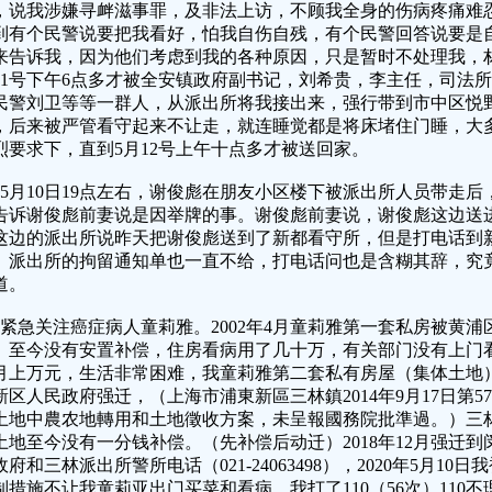
，说我涉嫌寻衅滋事罪，及非法上访，不顾我全身的伤病疼痛难忍
到有个民警说要把我看好，怕我自伤自残，有个民警回答说要是
来告诉我，因为他们考虑到我的各种原因，只是暂时不处理我，
11号下午6点多才被全安镇政府副书记，刘希贵，李主任，司法
民警刘卫等等一群人，从派出所将我接出来，强行带到市中区悦
，后来被严管看守起来不让走，就连睡觉都是将床堵住门睡，大
烈要求下，直到5月12号上午十点多才被送回家。
、5月10日19点左右，谢俊彪在朋友小区楼下被派出所人员带走
告诉谢俊彪前妻说是因举牌的事。谢俊彪前妻说，谢俊彪这边送
这边的派出所说昨天把谢俊彪送到了新都看守所，但是打电话到
。派出所的拘留通知单也一直不给，打电话问也是含糊其辞，究
道。
、紧急关注癌症病人童莉雅。2002年4月童莉雅第一套私房被黄
）至今没有安置补偿，住房看病用了几十万，有关部门没有上门
月上万元，生活非常困难，我童莉雅第二套私有房屋（集体土地）在
新区人民政府强迁，（上海市浦東新區三林鎮2014年9月17日第5
土地中農农地轉用和土地徵收方案，未呈報國務院批準過。）三林镇2
土地至今没有一分钱补偿。（先补偿后动迁）2018年12月强迁到闵
政府和三林派出所警所电话（021-24063498），2020年5月1
制措施不让我童莉亚出门买菜和看病，我打了110（56次）110