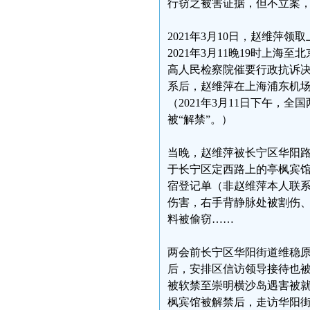
行窃之被害证据，但不立案，
2021年3月10日，赵维萍
2021年3月11晚19时上
高人民检察院催要行政抗诉
系后，赵维萍在上海浦东机
（2021年3月11日下午
被“解禁”。）
当晚，赵维萍被长宁区华阳
于长宁区定西路上的亭枫宾馆
宿登记单（非赵维萍本人联
伤害，右手背静脉处被割伤
料被偷窃……
两会前长宁区华阳街道维稳原
后，安排区信访领导接待也被故
被软禁至崇明横沙岛遇害被就
枫宾馆被解禁后，走访华阳