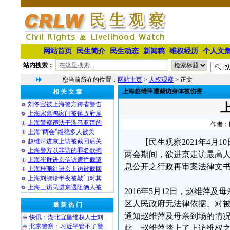
网站首页
民生简介
民生动态
新闻稿
维权经历
个人文
站内搜索：
您当前所在的位置：
网站主页
>
人权观察
> 正文
上海赵维萍遭截访身体被伤害
相 关 文 章
刘冬宝被上海警方跨省警告
上海宋嘉鸿家门被镇政府雇
上海警察违法干涉马亚莲的
作者：民
上海“两会”维稳多人被关
赵维萍进京上访被截回后关
【民生观察2021年4月
上海警方以非访的罪名欲拘
两会期间，欲进京走访最高
上海崔群进京信访遭拦截遣
息公开之行政再审案法律文
上海桂珊红进京上访被截回
上海刘淑珍半夜被敲门对其
上海三访民进京遇阻俩人被
2016年5月12日，赵维萍
区人民政府无法律依据、对
最 新 热 门
通知赵维萍及母亲到场的情
快讯：湖北宜昌维权人士刘
北京警察：习近平管不了警
此，赵维萍踏上了上访维权