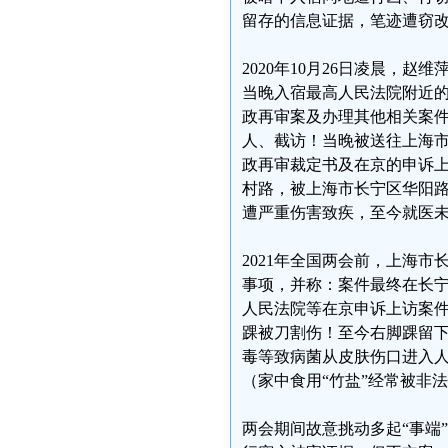
留存的信息证据，笔迹遭窃
2020年10月26日凌晨，
当晚入宿最高人民法院附近
政再审案及办理其他相关案
人、截访！当晚被送往上海
政再审裁定书及在京的申诉上访
村路，被上海市长宁区华阳路
遭严重伤害致疾，至今就医
2021年全国两会前，上海
事项，并称：案件最终在长
人民法院等在京申诉上访案件
踝被刀割伤！至今右脚踝留下
毒等致病菌从皮肤伤口进入人
（家中食用“竹盐”经常被非
两会期间故意挑动多起“事端”