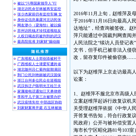
被以“污辱国家领导人”行
湖北访民余甘林被再安监控
2016年11月上旬，赵维
张少杰家前仍有监控车辆 女
身份证信息暴露河北访民张
于2016年11月16日向最
网友渺小（梁海怡）被以煽
达地址”，经查询被签收。赵
苏州访民钱才珍找巡视组反
萍只能通过中国裁判网查阅
人权日喝农药被判刑的武汉
最高院批准 刘家财“煽动颠
人民法院之“续访人员登记表
文书，但手机已被非法入侵窃
随 机 推 荐
改，留存复印件被偷窃换…
广东维权人士郑创添被村干
广西维权人士谭爱军遭跨省
湖北随州吕仁菊拘留期满回
以下为赵维萍上京走访最高
荆门公民刘艳丽被武汉国保
讼案：
浙江台州多位民众在巡视组
武汉拆迁户陈明光王桂兰夫
家属接电话通知江天勇律师
1、赵维萍不服北京市高级人民
李和平儿子第三次被禁办护
立案赵维萍起诉行政复议机
武汉疫情失控 中部战区协助
刘家财案将开庭 石玉林被旅
关受理赵维萍依据《中华人
开答复书告知，符合行政复
民政府）公开与被补偿安置
海市长宁区昭化路81号103