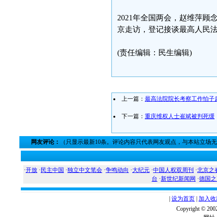
2021年全国两会，赵维萍
京走访，登记接谈最高人民
(责任编辑：民生编辑)
上一篇：
最高法院院长考察工作怕子
下一篇：
重庆维权人士崔斌被判死缓
网友评论：
（只显示最新10条。评论内容只代表网友观点，与本站立场
·
开放
·
民主中国
·
独立中文笔会
·
争鸣动向
·
大纪元
·
中国人权双周刊
·
北京之
台
·
新世纪新闻网
·
德国之
|
设为首页
|
加入收
Copyright ©