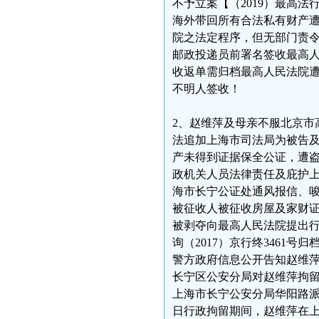
不予立案【（2019）最高法
海外带回所有合法私有财产
院之法定程序，但无部门责令
邮政投递员前署名签收最高人民
收返单需归档最高人民法院遭
不明人签收！
2、赵维萍及母亲不服北京市高
法追加上海市司法局为被告
产未得到证据保全公证，遭盗
政机关人员法律责任及庇护
海市长宁公证处通风报信、
被征收人被征收房屋及家财证
被剥夺向最高人民法院提出行
询（2017）京行终3461
警方政府信息公开告知赵维萍
长宁区公安分局对赵维萍拘留。
上海市长宁公安分局华阳路派
日行政拘留期间，赵维萍在