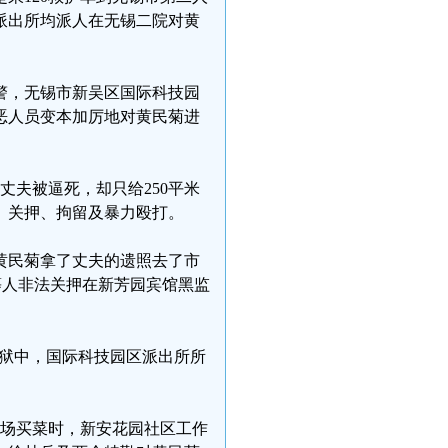
派出所均派人在无锡二院对黄
警，无锡市新吴区国际科技园
恶人员变本加厉地对黄民菊进
，丈夫被逼死，却只给250平米
禁、关押、拘留及暴力殴打。
日，黄民菊拿了丈夫的遗照去了市
)等人非法关押在新芳园宾馆黑监
黑监狱中，国际科技园区派出所所
菜场买菜时，新安花园社区工作