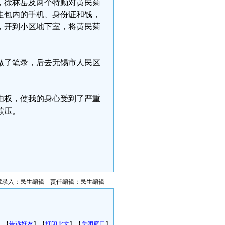
，徐林岳及两个特勤对黄民菊
走包内的手机、身份证和钱，
，开到小区地下室，将黄民菊
做了笔录，后去无锡市人民区
由权，使我的身心受到了严重
欺压。
章录入：民生编辑 责任编辑：民生编辑
】【
告诉好友
】【
打印此文
】【
关闭窗口
】