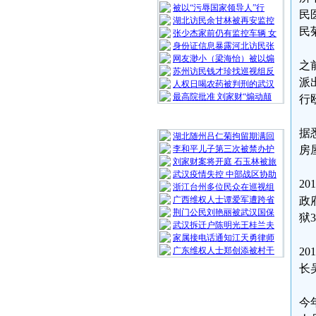
被以“污辱国家领导人”行
民
湖北访民余甘林被再安监控
民
张少杰家前仍有监控车辆 女
身份证信息暴露河北访民张
网友渺小（梁海怡）被以煽
之
苏州访民钱才珍找巡视组反
派
人权日喝农药被判刑的武汉
最高院批准 刘家财“煽动颠
行
随 机 推 荐
据
湖北随州吕仁菊拘留期满回
李和平儿子第三次被禁办护
房
刘家财案将开庭 石玉林被旅
武汉疫情失控 中部战区协助
2
浙江台州多位民众在巡视组
广西维权人士谭爱军遭跨省
政
荆门公民刘艳丽被武汉国保
狱
武汉拆迁户陈明光王桂兰夫
家属接电话通知江天勇律师
广东维权人士郑创添被村干
2
长
今