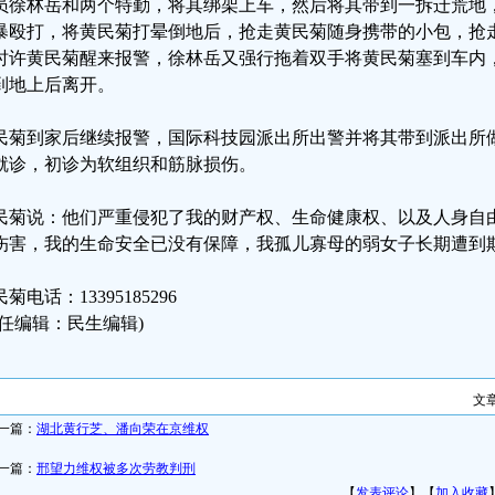
员徐林岳和两个特勤，将其绑架上车，然后将其带到一拆迁荒地
暴殴打，将黄民菊打晕倒地后，抢走黄民菊随身携带的小包，抢
8时许黄民菊醒来报警，徐林岳又强行拖着双手将黄民菊塞到车内
到地上后离开。
民菊到家后继续报警，国际科技园派出所出警并将其带到派出所
就诊，初诊为软组织和筋脉损伤。
民菊说：他们严重侵犯了我的财产权、生命健康权、以及人身自
伤害，我的生命安全已没有保障，我孤儿寡母的弱女子长期遭到
菊电话：13395185296
责任编辑：民生编辑)
文
一篇：
湖北黄行芝、潘向荣在京维权⁩
一篇：
邢望力维权被多次劳教判刑
【
发表评论
】【
加入收藏