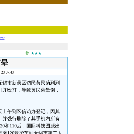
test
荐
★★★
打晕
 07:43
苏省无锡市新吴区访民黄民菊到到
机并殴打，导致黄民菊晕倒，
今天上午到区信访办登记，因其
，并强行删除了其手机内所有
0和110后，国际科技园派出
乘120救护车到无锡市第二人