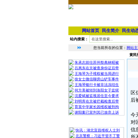
网站首页
民生简介
民生动
站内搜索：
您当前所在的位置：
网站主
黄民
相 关 文 章
朱承志前往苏州祭典林昭被
吕惠东在京被查身份证后带
王海琴为子维权被当局进行
徐女士微信聊房山铲车事件
王海琴银行卡被非法冻结生
何方美被转到洛阳女子监狱
区
沈爱斌被监视居住至今要求
后
刘明库在京被拦截检查后带
育英中学家长因维权被刑拘
谢阳案已宣判其已放弃上诉
今
对
最 新 热 门
信
快讯：湖北宜昌维权人士刘
北京警察：习近平管不了警
所