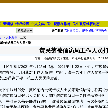
态
新闻稿
维权经历
个人文集
民生观察在推特
民生观察维权动态
热门标签:
709
律师
暴力
酷刑
虐待
秋雨教会
页
>
人权观察
> 正文
菊被信访局工作人员打晕
黄民菊被信访局工作人员
作者：民生编辑1 文章来源：本站原创 更新时间：2021-04-23
【民生观察2021年4月23日消息】2021年4月22日上午，江
信访办登记，因其对工作人员进行拍照，遭一男性工作人员抢手
被120送往无锡市第二人民医院就诊。
天下午14时29分，黄民菊给无锡维权人士发来微信语音，称其
区信访局窗口登记人员拍照，遭区信访局窗口一男性光头抢手机
息，并对黄民菊头部进行殴打，致黄民菊晕倒在地，黄民菊拨打12
不让黄民菊去医院，竟然要将黄民菊绑架到派出所，后黄民菊还是