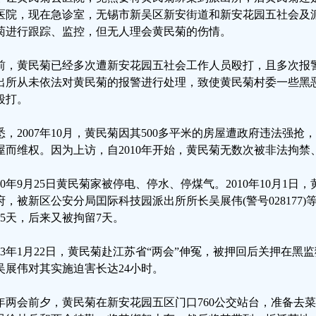
医院，现在急诊室，无锡市新吴区新安街道和新安花园五社会及
菊进行跟踪、监控，但无人理会黄民菊的伤情。
前，黄民菊已经多次遭新安花园五社会工作人员殴打，且多次报
出所从未依法对黄民菊的报警进行处理，致使黄民菊村委一些黑
殴打。
悉，2007年10月，黄民菊因其500多平米的房屋遭政府违法强抢
屋而维权。因为上访，自2010年开始，黄民菊无数次被非法拘
010年9月25日黄民菊家被停电、停水、停煤气。2010年10月1
府，被新区公安分局囯际科技园派出所所长吴展伟(警号028177
35天，后来又被拘留7天。
013年1月22日，黄民菊赴江苏省“两会”伸冤，被押回后关押在
吴展伟对其实施迫害长达24小时。
年两会前夕，黄民菊在新安花园五区门口760公交站台，准备去