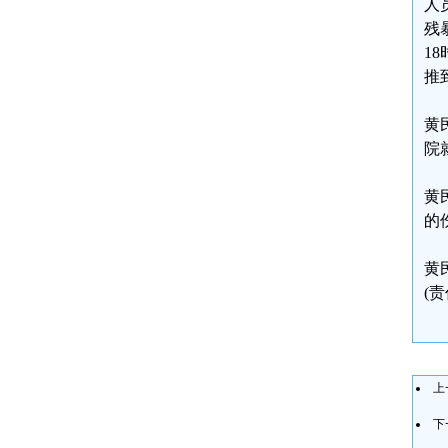
人
残
1
推
黄
院
黄
的
黄民
(
上
下