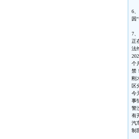
6
因
7
正
法
2
个
禁
刚
区
今
事
警
有
汽
制