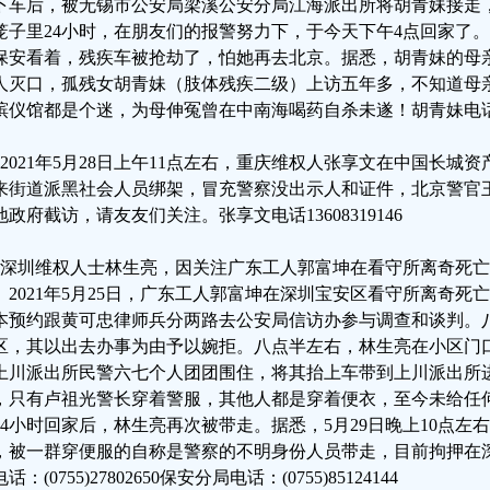
下车后，被无锡市公安局梁溪公安分局江海派出所将胡青妹接走
笼子里24小时，在朋友们的报警努力下，于今天下午4点回家了
保安看着，残疾车被抢劫了，怕她再去北京。据悉，胡青妹的母
人灭口，孤残女胡青妹（肢体残疾二级）上访五年多，不知道母
殡仪馆都是个迷，为母伸冤曾在中南海喝药自杀未遂！胡青妹电话：13
、2021年5月28日上午11点左右，重庆维权人张享文在中国长城
来街道派黑社会人员绑架，冒充警察没出示人和证件，北京警官王云
地政府截访，请友友们关注。张享文电话13608319146
、深圳维权人士林生亮，因关注广东工人郭富坤在看守所离奇死
。2021年5月25日，广东工人郭富坤在深圳宝安区看守所离奇死亡
本预约跟黄可忠律师兵分两路去公安局信访办参与调查和谈判。
区，其以出去办事为由予以婉拒。八点半左右，林生亮在小区门
上川派出所民警六七个人团团围住，将其抬上车带到上川派出所
，只有卢祖光警长穿着警服，其他人都是穿着便衣，至今未给任何
24小时回家后，林生亮再次被带走。据悉，5月29日晚上10点左
，被一群穿便服的自称是警察的不明身份人员带走，目前拘押在
话：(0755)27802650保安分局电话：(0755)85124144