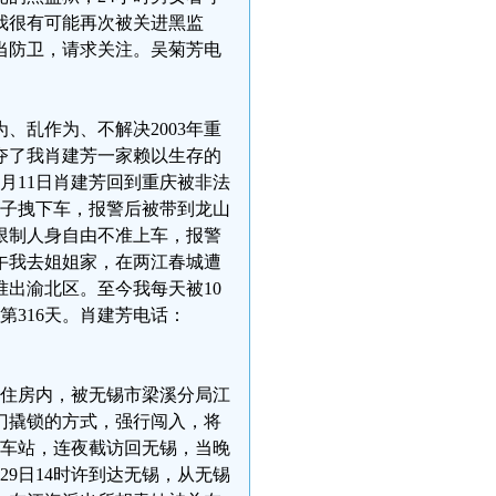
我很有可能再次被关进黑监
当防卫，请求关注。吴菊芳电
为、乱作为、不解决2003年重
夺了我肖建芳一家赖以生存的
5月11日肖建芳回到重庆被非法
份男子拽下车，报警后被带到龙山
子限制人身自由不准上车，报警
上午我去姐姐家，在两江春城遭
准出渝北区。至今我每天被10
是第316天。肖建芳电话：
人租住房内，被无锡市梁溪分局江
门撬锁的方式，强行闯入，将
火车站，连夜截访回无锡，当晚
29日14时许到达无锡，从无锡