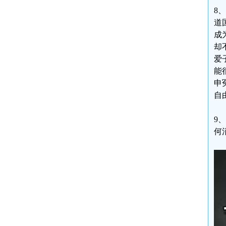
8
道
成
却
爱
能
申
自
9
何