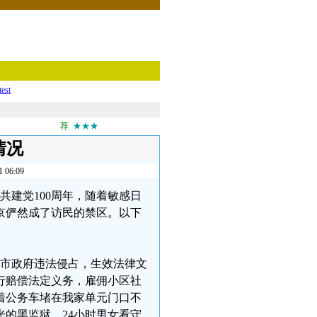
test
荐
★★★
情况
6:09
中共建党100周年，随着敏感日
京俨然成了访民的禁区。以下
京市政府违法侵占，生效法律文
行赔偿法定义务，雇佣小区社
着公务车堵在我家单元门口不
的黑监狱，24小时男女看守