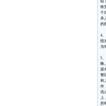
站
铁
个
杀
的
4
悦
当
5
唤
原
警
和
件
讯
上
所电