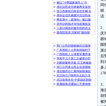
被以“污辱国家领导人”行
同
湖北访民余甘林被再安监控
狱
张少杰家前仍有监控车辆 女
身份证信息暴露河北访民张
话：
网友渺小（梁海怡）被以煽
苏州访民钱才珍找巡视组反
2
人权日喝农药被判刑的武汉
最高院批准 刘家财“煽动颠
庆
耕
随 机 推 荐
限
荆门公民刘艳丽被武汉国保
广东维权人士郑创添被村干
派
广西维权人士谭爱军遭跨省
后
李和平儿子第三次被禁办护
到
刘家财案将开庭 石玉林被旅
浙江台州多位民众在巡视组
多
湖北随州吕仁菊拘留期满回
178
武汉拆迁户陈明光王桂兰夫
武汉疫情失控 中部战区协助
家属接电话通知江天勇律师
3
海
胡
被