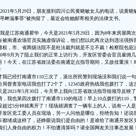
、2021年5月29日，朋友接到四川公民黄晓敏女儿的电话，说黄
“寻衅滋事罪”被拘留了，最近会给她邮寄相关的法律文书。
、我是江苏南通瞿华，今天是2021年5月29日，因为8年来房屋
在被南通农场官员实施虚假诉讼，他们想以此再次达到违法强拆
维权，市、省两级法院不是枉法裁判就是不立不裁！检察院包庇
020年9月为了阻止我们的正常上访行为，开发区管委会官员雇佣
月！今天，在江苏省政法委在南通定点指导期间，又故伎重演！
！
才我已经打南通市110三次了，派出所民警到现场没和我们说一
分局督查室电话我也打了2个了，12345政府热线我也拨打了，
天是2021年5月30日，今天早上我向江苏省政法指导组领导反
情，我也第四次拨打了南通市110的电话！早上10点拨打的110，
没超过5分钟就离开了！现场就调查了一辆车上的人，说有一人
开发区党工委人员在现场，另一人问他是哪位，拒绝告知！还说
车都堵成这样了，还睁眼说我们是自由的！是谁给了南通开发区
我们人身自由的权力！不怕遭清算吗？请全国网友关注事态发展！南通瞿