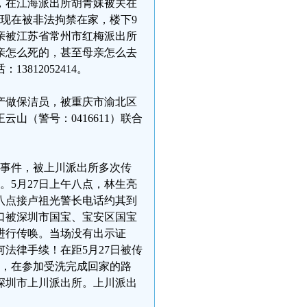
，在江海派出所胡青妹被关在
。现在被非法拘禁在家，楼下9
亲被江苏省常州市红梅派出所
亲怎么死的，甚至母亲怎么去
812052414。
资产做保洁员，被重庆市渝北区
山（警号：0416611）联合
亡事件，被上川派出所多次传
。5月27日上午八点，林生亮
八点接卢祖光警长电话约其到
口被深圳市国宝、宝安区国宝
进行传唤。当场没有出示证
法律手续！在距5月27日被传
右，在参加受洗完成回家的路
深圳市上川派出所。上川派出