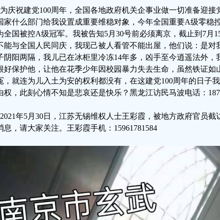
、为庆祝建党100周年，全国各地政府机关企事业做一切准备迎
国家什么部门给我设置成重要维稳对象，今年全国重要A级零稳控共
为全国被控A级冠军。我被告知5月30号前必须离京，截止到7月1
不能与全国人民同庆，我现己被人看管不能出屋，他们说：是对
子阴阳两隔，我儿已在冰柜里冷冻14年多，凶手至今逍遥法外，
很好保护他，让他在花季少年因校园暴力失去生命，虽然铁证如
冤，就连为儿入土为安的权利都没有，在这建党100周年的日子
由权，此刻心情不知是悲哀还是快乐？黑龙江访民马波电话：18712763
、2021年5月30日，江苏无锡维权人士王彩霞，被地方政府官员
消息，请大家关注。王彩霞手机：15961781584