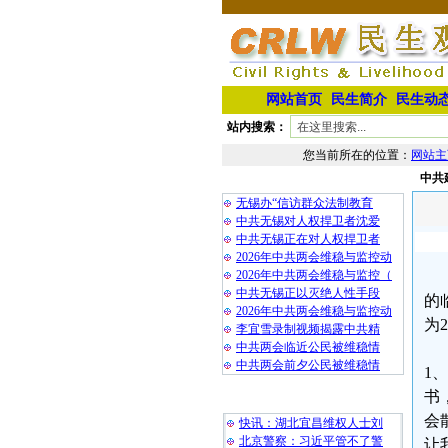
网站首页
民生简介
民生动
站内搜索：
您当前所在的位置：
网站主
中共
相 关 文 章
无锡办“信访群众法制教育
中共无锡对人权捍卫者沈爱
中共无锡正在对人权捍卫者
2026年中共两会维稳与监控动
2026年中共两会维稳与监控（
中共无锡正以灭绝人性手段
的
2026年中共两会维稳与监控动
为
李宜雪录制视频揭露中共精
中共两会临近公民被维稳情
中共两会前夕公民被维稳情
1
书
最 新 热 门
会
快讯：湖北宜昌维权人士刘
北京警察：习近平管不了警
让