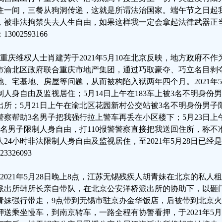
住一间，三餐从狗洞传递，这就是所谓法治国家。端午节之日起
，被非法拘禁失去人生自由，如果这样我一定会拿起法律武器正
13002593166
、重庆维权人士肖建芳于2021年5月10在北京反映，地方政府不作
市渝北区政府联合重庆市地产集团，通过巧取豪夺、巧立名目剥
地、宅基地、房屋等问题，从而被构陷入狱两年四个月。2021年
制人身自由及监视居住；5月14日上午在183车上被3名不明身
出所；5月21日上午在渝北区花园新村公交站被3名不明身份男
警察帮助3名男子把我强行拉上警车再丢在小区楼下；5月23日
3名男子限制人身自由，打110报警警察直接把我送回住所，称不
人24小时非法限制人身自由及监视居住，至2021年5月28日已经
23326093
、2021年5月28日晚上8点，江苏无锡残疾人胡青妹在北京的私
派出所韩所长亲自带队，在北京公安洋桥派出所的协助下，以砸
青妹强行带走，9点带到无锡市驻京办金华饭店，后被带到北京
押送乘坐慢车，到南京转车，一路全程有协警看押，于2021年5月