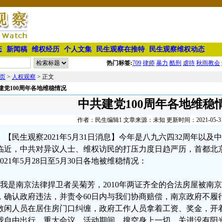
态
新闻稿
维权经历
个人文集
民生观察在推特
民生观察维权动态
热门标签:
709
律师
暴力
酷刑
虐待
秋雨教会
页
>
人权观察
> 正文
建党100周年各地维稳情况
中共建党100周年各地维稳
作者：民生编辑1 文章来源：未知 更新时间：2021-05-31 0
【民生观察2021年5月31日消息】今年是八九六四32周年以及
临近，中共对异议人士、维权访民的打压力度日趋严历，首都北
2021年5月28日至5月30日各地被维稳情况：
、我是南京法律捍卫者吴菊芳，2010年两证齐全的合法房屋被南
，确认政府违法，并责令60日内与我们协商赔偿，南京政府不履
散闲人员在居住房门口纠缠，政府工作人员拿着工资、奖金，开
我自由出行，重大会议、活动期间，搜空身上一切，关进没有阳光