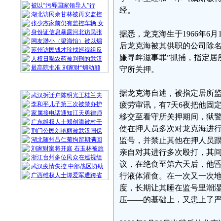
被以“污辱国家领导人”行
经。
湖北访民余甘林被再安监控
张少杰家前仍有监控车辆 女
身份证信息暴露河北访民张
据悉，龙克海生于1966年
网友渺小（梁海怡）被以煽
后龙克海被其供职的公司除名
苏州访民钱才珍找巡视组反
嫌寻衅滋事罪”抓捕，指定居
人权日喝农药被判刑的武汉
最高院批准 刘家财“煽动颠
守所关押。
随 机 推 荐
据龙克海自述，被指定居所监
武汉拆迁户陈明光王桂兰夫
李和平儿子第三次被禁办护
疲劳审讯，有7天6夜把他固
家属接电话通知江天勇律师
移交至看守所关押期间，狱
广东维权人士郑创添被村干
使在押人员多次对龙克海进
荆门公民刘艳丽被武汉国保
湖北随州吕仁菊拘留期满回
监号，并禁止其他在押人员
刘家财案将开庭 石玉林被旅
亲自对其进行多次殴打，其
浙江台州多位民众在巡视组
议，在绝食至第六天后，他
武汉疫情失控 中部战区协助
广西维权人士谭爱军遭跨省
行液体灌食。在一次又一次
度，长期让其睡在监号里潮
压——的基础上，又患上了