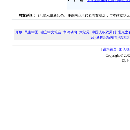
下一篇：
中专生跳楼身亡疑因学校强
网友评论：
（只显示最新10条。评论内容只代表网友观点，与本站立场
·
开放
·
民主中国
·
独立中文笔会
·
争鸣动向
·
大纪元
·
中国人权双周刊
·
北京之
台
·
新世纪新闻网
·
德国之
|
设为首页
|
加入收
Copyright ©
网址：w