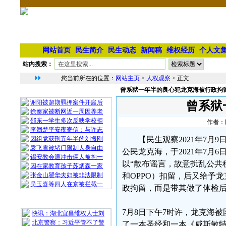
网站首页
民生简介
民生动态
新闻稿
维权经历
个人文
站内搜索：
您当前所在的位置：
网站主页
>
人权观察
> 正文
曾系狱一年半的良心犯龙克海被行政拘
相 关 文 章
谢阳被超期羁押案件开庭后
曾系狱
徐秦家被断网近一周因养老
邵东一学生多次反映学校拒
作者：民
李翘楚平安夜寄信：与许志
因组党获刑五年半的刘振刚
【民生观察2021年7月
袁飞雪被堵门限制人身自由
公民龙克海，于2021年7月
锡安教会遭冲击俩人被拘一
以“散布谣言，故意扰乱公共
因在家教育孩子苏炳森一家
张金山瞿华夫妇被非法限制
和OPPO）扣留，后又给予
吴玉喜等四人在京被拦截一
政拘留，而是带其做了体检后
最 新 热 门
7月8日下午7时许，龙克海
快讯：湖北宜昌维权人士刘
北京警察：习近平管不了警
了一本圣经和一本《威斯敏