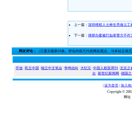
上一篇：
深圳维权人士林生亮做义工
下一篇：
律师办案被打如皋警方不作
网友评论：
（只显示最新10条。评论内容只代表网友观点，与本站立场
·
开放
·
民主中国
·
独立中文笔会
·
争鸣动向
·
大纪元
·
中国人权双周刊
·
北京之
台
·
新世纪新闻网
·
德国之
|
设为首页
|
加入收
Copyright ©
网址：w