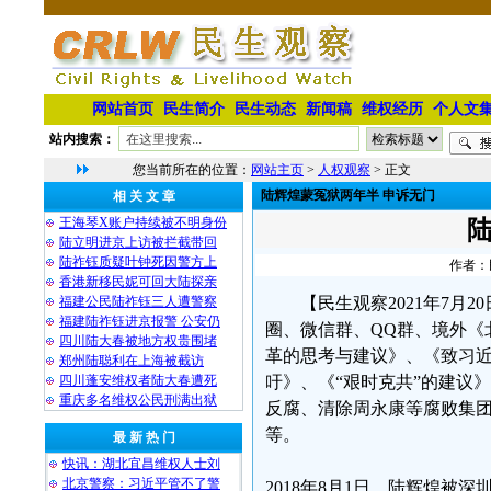
网站首页
民生简介
民生动态
新闻稿
维权经历
个人文
站内搜索：
您当前所在的位置：
网站主页
>
人权观察
> 正文
陆辉煌蒙冤狱两年半 申诉无门
相 关 文 章
王海琴X账户持续被不明身份
陆立明进京上访被拦截带回
陆祚钰质疑叶钟死因警方上
作者：民
香港新移民妮可回大陆探亲
福建公民陆祚钰三人遭警察
【民生观察2021年7月2
福建陆祚钰进京报警 公安仍
圈、微信群、QQ群、境外《
四川陆大春被地方权贵围堵
革的思考与建议》、《致习近
郑州陆聪利在上海被截访
四川蓬安维权者陆大春遭死
吁》、《“艰时克共”的建议
重庆多名维权公民刑满出狱
反腐、清除周永康等腐败集
等。
最 新 热 门
快讯：湖北宜昌维权人士刘
北京警察：习近平管不了警
2018年8月1日，陆辉煌