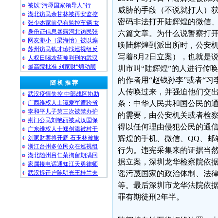
被以“污辱国家领导人”行
威胁的手段（不说就打人）获
湖北访民余甘林被再安监控
密码非法打开陆辉煌的微信、
张少杰家前仍有监控车辆 女
身份证信息暴露河北访民张
六篇文章。为什么说警察打开
网友渺小（梁海怡）被以煽
唤陆辉煌到派出所时，公安
苏州访民钱才珍找巡视组反
写着8月2日立案），也就是
人权日喝农药被判刑的武汉
最高院批准 刘家财“煽动颠
圳市叫“陆辉煌”的人进行传
的作者用“赵钱孙李”或者“习
随 机 推 荐
人传唤过来，并强迫他们交出
武汉疫情失控 中部战区协助
广西维权人士谭爱军遭跨省
条：中华人民共和国公民的
李和平儿子第三次被禁办护
的需要，由公安机关或者检
荆门公民刘艳丽被武汉国保
得以任何理由侵犯公民的通
广东维权人士郑创添被村干
刘家财案将开庭 石玉林被旅
辉煌的手机、微信、QQ、邮
浙江台州多位民众在巡视组
行为。违宪采集来的证据当
湖北随州吕仁菊拘留期满回
据立案，深圳龙华检察院依
家属接电话通知江天勇律师
武汉拆迁户陈明光王桂兰夫
谣污蔑国家的政治体制、法
等。最后深圳市龙华法院依
罪有期徒刑2年半。