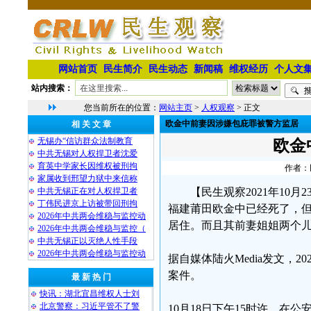
网站首页
民生简介
民生动态
新闻稿
维权经历
个人文
站内搜索：
您当前所在的位置：
网站主页
>
人权观察
> 正文
欧金中前妻因涉嫌包庇罪被警方监居
相 关 文 章
无锡办“信访群众法制教育
欧金
中共无锡对人权捍卫者沈爱
育英中学家长因维权被刑拘
作者：民
家属收到邢望力狱中来信称
中共无锡正在对人权捍卫者
【民生观察2021年10月
丁伟民进京上访被带回刑拘
福建莆田欧金中已经死了，但
2026年中共两会维稳与监控动
居住。而且其前妻姐姐两个儿
2026年中共两会维稳与监控（
中共无锡正以灭绝人性手段
2026年中共两会维稳与监控动
据自媒体陆火Media发文，
案件。
最 新 热 门
快讯：湖北宜昌维权人士刘
北京警察：习近平管不了警
10月18日下午15时许，