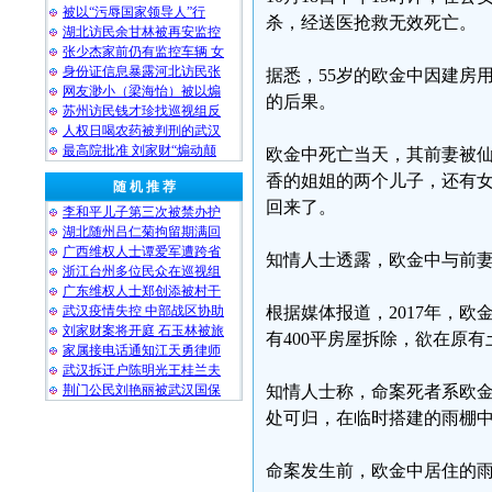
被以“污辱国家领导人”行
杀，经送医抢救无效死亡。
湖北访民余甘林被再安监控
张少杰家前仍有监控车辆 女
身份证信息暴露河北访民张
据悉，55岁的欧金中因建房
网友渺小（梁海怡）被以煽
的后果。
苏州访民钱才珍找巡视组反
人权日喝农药被判刑的武汉
最高院批准 刘家财“煽动颠
欧金中死亡当天，其前妻被
香的姐姐的两个儿子，还有
随 机 推 荐
回来了。
李和平儿子第三次被禁办护
湖北随州吕仁菊拘留期满回
广西维权人士谭爱军遭跨省
知情人士透露，欧金中与前
浙江台州多位民众在巡视组
广东维权人士郑创添被村干
武汉疫情失控 中部战区协助
根据媒体报道，2017年，
刘家财案将开庭 石玉林被旅
有400平房屋拆除，欲在原
家属接电话通知江天勇律师
武汉拆迁户陈明光王桂兰夫
荆门公民刘艳丽被武汉国保
知情人士称，命案死者系欧
处可归，在临时搭建的雨棚
命案发生前，欧金中居住的