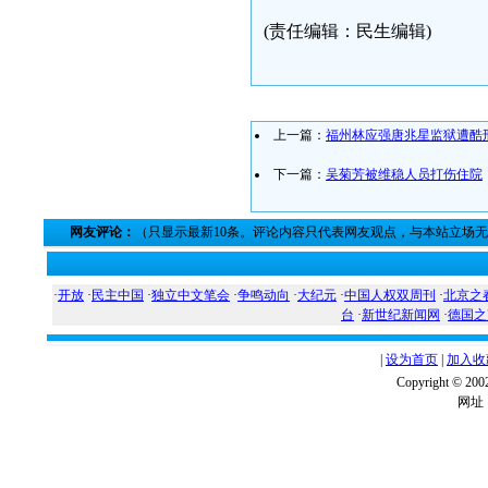
(责任编辑：民生编辑)
上一篇：
福州林应强唐兆星监狱遭酷
下一篇：
吴菊芳被维稳人员打伤住院
网友评论：
（只显示最新10条。评论内容只代表网友观点，与本站立场
·
开放
·
民主中国
·
独立中文笔会
·
争鸣动向
·
大纪元
·
中国人权双周刊
·
北京之
台
·
新世纪新闻网
·
德国之
|
设为首页
|
加入收
Copyright ©
网址：w