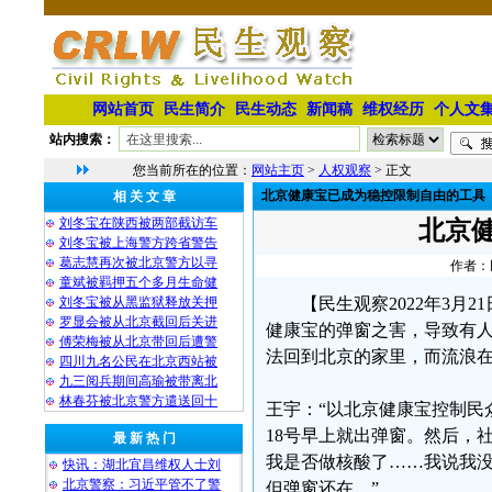
网站首页
民生简介
民生动态
新闻稿
维权经历
个人文
站内搜索：
您当前所在的位置：
网站主页
>
人权观察
> 正文
北京健康宝已成为稳控限制自由的工具
相 关 文 章
刘冬宝在陕西被两部截访车
北京
刘冬宝被上海警方跨省警告
葛志慧再次被北京警方以寻
作者：民
童斌被羁押五个多月生命健
刘冬宝被从黑监狱释放关押
【民生观察2022年3
罗显会被从北京截回后关进
健康宝的弹窗之害，导致有人
傅荣梅被从北京带回后遭警
法回到北京的家里，而流浪
四川九名公民在北京西站被
九三阅兵期间高瑜被带离北
林春芬被北京警方遣送回十
王宇：“以北京健康宝控制民
18号早上就出弹窗。然后，
最 新 热 门
我是否做核酸了……我说我没
快讯：湖北宜昌维权人士刘
北京警察：习近平管不了警
但弹窗还在。”