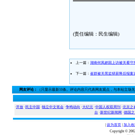
(责任编辑：民生编辑)
上一篇：
湖南何凤娇因上访被关看守
下一篇：
崔群被关黑监狱获释后报案
网友评论：
（只显示最新10条。评论内容只代表网友观点，与本站立场
·
开放
·
民主中国
·
独立中文笔会
·
争鸣动向
·
大纪元
·
中国人权双周刊
·
北京之
台
·
新世纪新闻网
·
德国之
|
设为首页
|
加入收
Copyright ©