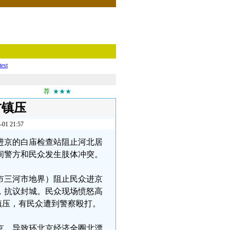
test
荐
★★★
方镇压
 21:57
燕郊进京的白庙检查站阻止河北居
间警方和民众发生肢体冲突。
坊市三河市地界）阻止民众进京
，抗议封城。民众现场愤怒高
镇压，有民众遭到警察殴打。
京，导致环北京经济全圈北漂