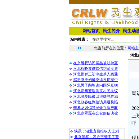
网站首页
民生简介
民生动
站内搜索：
您当前所在的位置：
网站主
河北
相 关 文 章
在京维权访民侯晶被劫持至
河北程晓琴进京信访多次遭
河北邯郸三初中生杀人案受
赵学鸣夫妇被继续反锁家中
河北男子翻墙访问国际互联
河北霸州遭遇洪灾村民抗议
民
河北张爱民被以涉嫌寻衅滋
河北赵春红到信访局遭构陷
季孝龙因倡导民众互救被取
2
河北张翠磊在公安部信访被
上
呼
最 新 热 门
快讯：湖北宜昌维权人士刘
北京警察：习近平管不了警
现