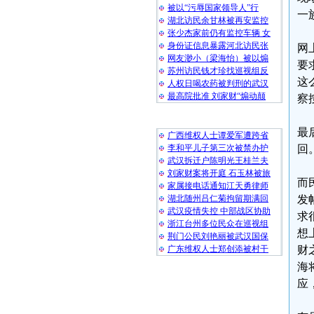
被以“污辱国家领导人”行
一
湖北访民余甘林被再安监控
张少杰家前仍有监控车辆 女
身份证信息暴露河北访民张
网
网友渺小（梁海怡）被以煽
要
苏州访民钱才珍找巡视组反
这
人权日喝农药被判刑的武汉
最高院批准 刘家财“煽动颠
察
随 机 推 荐
最
广西维权人士谭爱军遭跨省
李和平儿子第三次被禁办护
回
武汉拆迁户陈明光王桂兰夫
刘家财案将开庭 石玉林被旅
而
家属接电话通知江天勇律师
湖北随州吕仁菊拘留期满回
发
武汉疫情失控 中部战区协助
求
浙江台州多位民众在巡视组
想
荆门公民刘艳丽被武汉国保
广东维权人士郑创添被村干
财
海
应