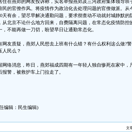
居住在燕郊的网友投诉称，实名举报燕郊及三河政府集体领导班
唯民的官僚作风。将疫情作为政治化去处理问题的官僚做派。从
80天有余，望尽早解决通勤问题，要求彻查动不动就封城静默的
，从北京不论什么地方回来，自费隔离问题，在常态化疫情防控
一，不能再做一刀切，盼望早日让通勤常态化。
有网友质疑，燕郊人民想去上班有什么错？有什么权利这么做?
压人民么？
据网络消息，昨日，燕郊福成四期有一年轻人独自惨死在家中，
后报警，被救护车上门拉走了。
责任编辑：民生编辑)
文