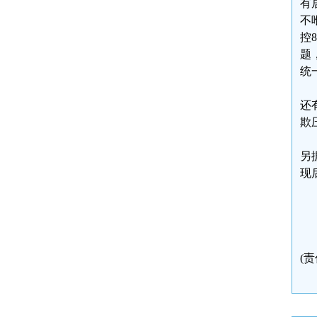
有
不
控
题
统
还
欺
另
现
(