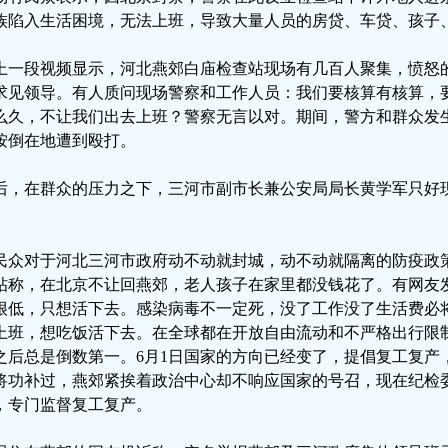
族陷入生活困境，无法上班，导致大量人员的房贷、车贷、孩子
上一段视频显示，河北燕郊白庙检查站现场有几百人聚集，愤怒的民
求见领导。有人质问现场警察和工作人员：我们要核算有核算，
么久，不让我们出去上班？警察无言以对。期间，警方和群众发
按倒在地遭到殴打。
后，在群众的压力之下，三河市副市长兼公安局局长黄学军只好
。
民众对于河北三河市政府动不动就封城，动不动就隔离的防疫政
帖称，在北京不让回燕郊，老人孩子在家里都没钱花了。有网友
很低，只想活下去。感染病毒不一定死，没了工作没了生活费必
上班，想吃饭活下去。在全球都在开放自由流动和不严格出行限
之后总是倒数第一。6月1日国家的方向已经变了，提倡复工复产
将功补过，燕郊紧挨着政治中心却不响应国家的号召，现在纪检
，专门监督复工复产。