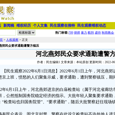
态
新闻稿
维权经历
个人文集
民生观察在推特
民生观察维权动态
热门标签:
709
律师
暴力
酷刑
虐待
秋雨教会
页
>
人权观察
> 正文
燕郊民众要求通勤遭警方镇压
河北燕郊民众要求通勤遭警
作者：民生编辑1 文章来源：本站原创 更新时间：2022-06-01
【民生观察2022年6月1日消息】2022年6月1日上午，河北
进京上班，愤怒的人们聚集示威，要求通勤，遭到警察镇压，期
022年6月1日上午，河北燕郊进京的白庙检查站（属于河北省廊
班，公然抵制国务院稳定经济的指示。大批年轻人聚集要求通勤
：“检查站也归国务院管”、“要求通勤”，随后大批警察赶往现场
场有民众表示，因北京封禁，警察在此设立检查站不许外地人进