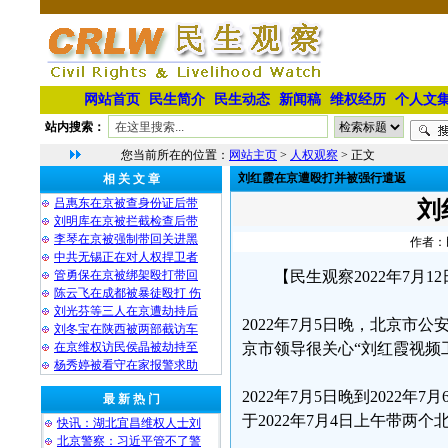
网站首页
民生简介
民生动态
新闻稿
维权经历
个人文
站内搜索：
您当前所在的位置：
网站主页
>
人权观察
> 正文
刘红霞在京遭殴打并被强行遣返
相 关 文 章
吕惠东在京被查身份证后带
刘
刘明库在京被拦截检查后带
李琴在京被强制带回关进黑
作者：民
中共无锡正在对人权捍卫者
管勇保在京被绑架殴打带回
【民生观察2022年7
陈云飞在成都被暴徒殴打 伤
刘光芬等三人在京遭劫持后
2022年7月5日晚，北京
刘冬宝在陕西被两部截访车
在京维权访民侯晶被劫持至
京市领导很关心“刘红霞视频
杨秀婷被看守在家报警求助
2022年7月5日晚到202
最 新 热 门
于2022年7月4日上午带
快讯：湖北宜昌维权人士刘
北京警察：习近平管不了警