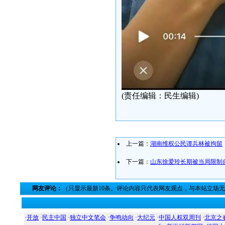
(责任编辑：民生编辑)
上一篇：
湖南维权公民谭兵林被拘留
下一篇：
山东徐爱玲长期被当局限制
网友评论：
（只显示最新10条。评论内容只代表网友观点，与本站立场
·
开放
·
民主中国
·
独立中文笔会
·
争鸣动向
·
大纪元
·
中国人权双周刊
·
北京之