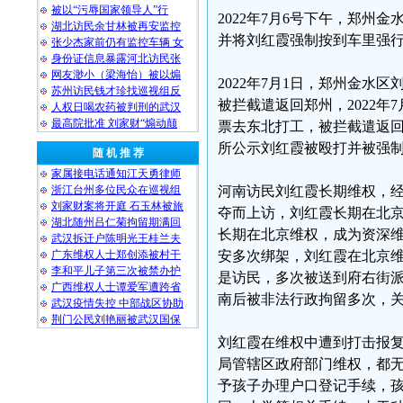
被以“污辱国家领导人”行
2022年7月6号下午，郑
湖北访民余甘林被再安监控
并将刘红霞强制按到车里强
张少杰家前仍有监控车辆 女
身份证信息暴露河北访民张
网友渺小（梁海怡）被以煽
2022年7月1日，郑州金水
苏州访民钱才珍找巡视组反
被拦截遣返回郑州，2022
人权日喝农药被判刑的武汉
最高院批准 刘家财“煽动颠
票去东北打工，被拦截遣返回
所公示刘红霞被殴打并被强
随 机 推 荐
家属接电话通知江天勇律师
浙江台州多位民众在巡视组
河南访民刘红霞长期维权，
刘家财案将开庭 石玉林被旅
夺而上访，刘红霞长期在北
湖北随州吕仁菊拘留期满回
长期在北京维权，成为资深
武汉拆迁户陈明光王桂兰夫
广东维权人士郑创添被村干
安多次绑架，刘红霞在北京
李和平儿子第三次被禁办护
是访民，多次被送到府右街
广西维权人士谭爱军遭跨省
南后被非法行政拘留多次，
武汉疫情失控 中部战区协助
荆门公民刘艳丽被武汉国保
刘红霞在维权中遭到打击报
局管辖区政府部门维权，都
予孩子办理户口登记手续，