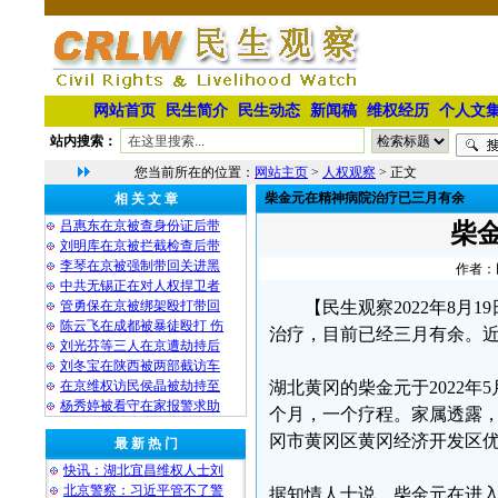
网站首页
民生简介
民生动态
新闻稿
维权经历
个人文
站内搜索：
您当前所在的位置：
网站主页
>
人权观察
> 正文
柴金元在精神病院治疗已三月有余
相 关 文 章
吕惠东在京被查身份证后带
柴
刘明库在京被拦截检查后带
李琴在京被强制带回关进黑
作者：民
中共无锡正在对人权捍卫者
管勇保在京被绑架殴打带回
【民生观察2022年8
陈云飞在成都被暴徒殴打 伤
治疗，目前已经三月有余。
刘光芬等三人在京遭劫持后
刘冬宝在陕西被两部截访车
在京维权访民侯晶被劫持至
湖北黄冈的柴金元于2022年5
杨秀婷被看守在家报警求助
个月，一个疗程。家属透露
冈市黄冈区黄冈经济开发区优
最 新 热 门
快讯：湖北宜昌维权人士刘
北京警察：习近平管不了警
据知情人士说，柴金元在进