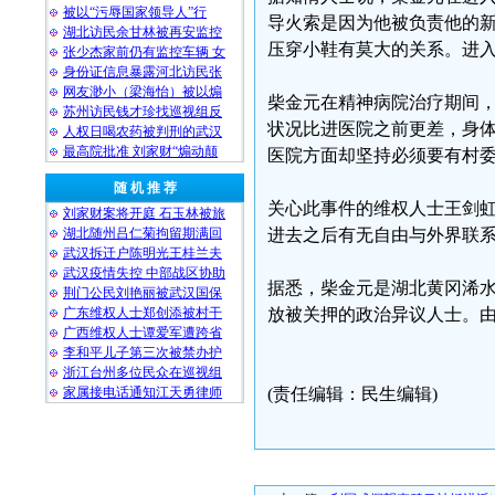
被以“污辱国家领导人”行
导火索是因为他被负责他的
湖北访民余甘林被再安监控
压穿小鞋有莫大的关系。进
张少杰家前仍有监控车辆 女
身份证信息暴露河北访民张
网友渺小（梁海怡）被以煽
柴金元在精神病院治疗期间
苏州访民钱才珍找巡视组反
状况比进医院之前更差，身
人权日喝农药被判刑的武汉
最高院批准 刘家财“煽动颠
医院方面却坚持必须要有村
随 机 推 荐
关心此事件的维权人士王剑虹
刘家财案将开庭 石玉林被旅
湖北随州吕仁菊拘留期满回
进去之后有无自由与外界联系
武汉拆迁户陈明光王桂兰夫
武汉疫情失控 中部战区协助
据悉，柴金元是湖北黄冈浠
荆门公民刘艳丽被武汉国保
广东维权人士郑创添被村干
放被关押的政治异议人士。
广西维权人士谭爱军遭跨省
李和平儿子第三次被禁办护
浙江台州多位民众在巡视组
家属接电话通知江天勇律师
(责任编辑：民生编辑)