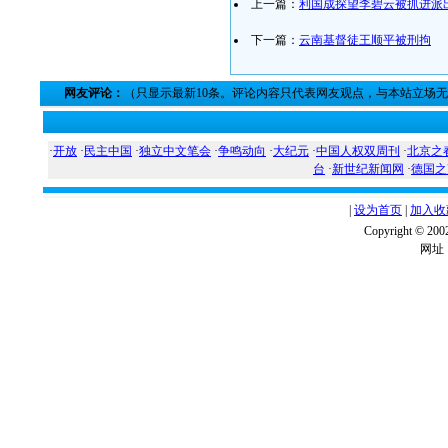
上一篇：
利国成探望李碧云被抓进派
下一篇：
云南基督徒王顺平被刑拘
网友评论：
（只显示最新10条。评论内容只代表网友观点，与本站立场
·
开放
·
民主中国
·
独立中文笔会
·
争鸣动向
·
大纪元
·
中国人权双周刊
·
北京之
台
·
新世纪新闻网
·
德国之
|
设为首页
|
加入收
Copyright ©
网址：w