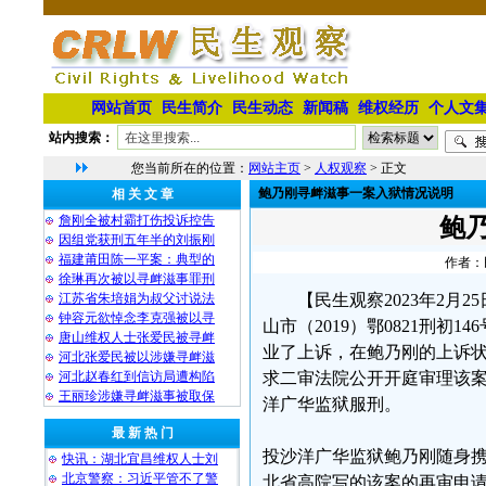
网站首页
民生简介
民生动态
新闻稿
维权经历
个人文
站内搜索：
您当前所在的位置：
网站主页
>
人权观察
> 正文
鲍乃刚寻衅滋事一案入狱情况说明
相 关 文 章
詹刚全被村霸打伤投诉控告
鲍
因组党获刑五年半的刘振刚
福建莆田陈一平案：典型的
作者：民
徐琳再次被以寻衅滋事罪刑
江苏省朱培娟为叔父讨说法
【民生观察2023年2月
钟容元欲悼念李克强被以寻
山市（2019）鄂0821刑
唐山维权人士张爱民被寻衅
业了上诉，在鲍乃刚的上诉
河北张爱民被以涉嫌寻衅滋
河北赵春红到信访局遭构陷
求二审法院公开开庭审理该案
王丽珍涉嫌寻衅滋事被取保
洋广华监狱服刑。
最 新 热 门
投沙洋广华监狱鲍乃刚随身
快讯：湖北宜昌维权人士刘
北京警察：习近平管不了警
北省高院写的该案的再审申