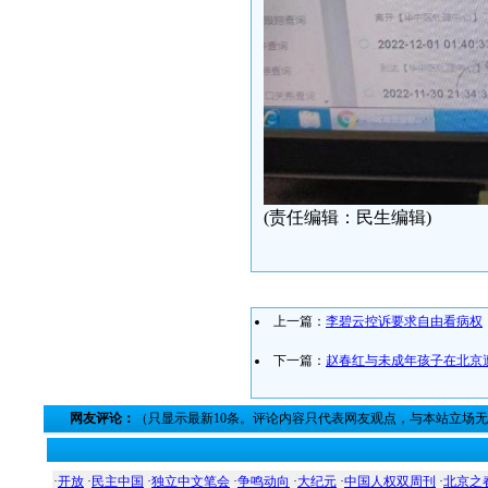
(责任编辑：民生编辑)
上一篇：
李碧云控诉要求自由看病权
下一篇：
赵春红与未成年孩子在北京
网友评论：
（只显示最新10条。评论内容只代表网友观点，与本站立场
·
开放
·
民主中国
·
独立中文笔会
·
争鸣动向
·
大纪元
·
中国人权双周刊
·
北京之