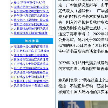
被以“污辱国家领导人”行
走，广华监狱说是封存，由
湖北访民余甘林被再安监控
定代表人（监狱长），广华监狱
张少杰家前仍有监控车辆 女
身份证信息暴露河北访民张
鲍乃刚转投沙洋长林监狱服
网友渺小（梁海怡）被以煽
害，刚入沙洋长林监狱时多次
苏州访民钱才珍找巡视组反
后鲍乃刚多次被死亡威胁，20
人权日喝农药被判刑的武汉
最高院批准 刘家财“煽动颠
递交了再审申请书，2022年
公开再审。鲍乃刚于2022
随 机 推 荐
狱前的9月20日约谈了巡回
湖北随州吕仁菊拘留期满回
刘家财案将开庭 石玉林被旅
审申请书及所有约谈文书的
浙江台州多位民众在巡视组
家属接电话通知江天勇律师
2022年10月15日刑满后
广西维权人士谭爱军遭跨省
荆门公民刘艳丽被武汉国保
的方式向湖北省高院申请再
武汉拆迁户陈明光王桂兰夫
广东维权人士郑创添被村干
鲍乃刚表示：“我在该案上的
李和平儿子第三次被禁办护
武汉疫情失控 中部战区协助
稳控，不能正常行动，还需
界知道中国大陆内地的真实案