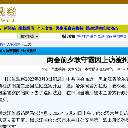
态
新闻稿
维权经历
个人文集
民生观察在推特
民生观察维权动态
热门标签:
709
律师
暴力
酷刑
虐待
秋雨教会
页
>
人权观察
> 正文
前夕耿守霞因上访被拘留
两会前夕耿守霞因上访被
作者：民生编辑1 文章来源：本站原创 更新时间：2023-03-03
【民生观察2023年3月3日消息】中共两会临近，黑龙江省哈
前往沈阳第二巡回法庭立案开庭，遭到哈尔滨警方拦截，要求她
包案警察的陪同下去了巡回法庭，在带回当地后被木兰警方行政拘
留所。
黑龙江维权访民马波消息，2023年2月28日上午，哈尔滨木兰
法庭立案开庭。黑龙江省哈尔滨市木兰县公安局第一派出所长孙
霞带下车。