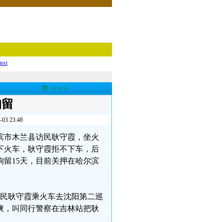
test
荐
★★★
拘留
 23:48
尔滨市木兰县访民耿守霞，坐火
下火车，耿守霞拒不下车，后
留15天，目前关押在哈尔滨
县访民耿守霞乘火车去沈阳第二巡
爽，叫同行警察在吉林站把耿