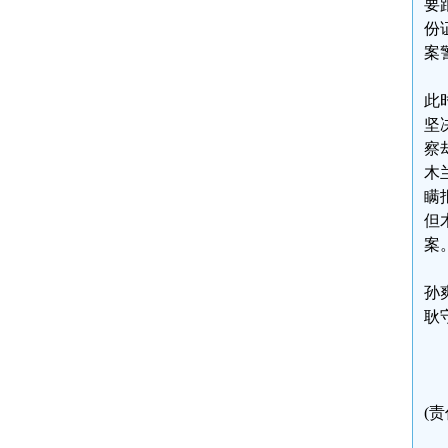
要
份
案
此
坚
察
木
瞒
但
案
孙爽
耿守
(