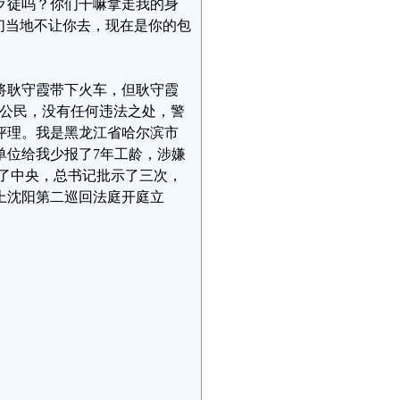
歹徒吗？你们干嘛拿走我的身
你们当地不让你去，现在是你的包
将耿守霞带下火车，但耿守霞
法公民，没有任何违法之处，警
评理。我是黑龙江省哈尔滨市
单位给我少报了7年工龄，涉嫌
到了中央，总书记批示了三次，
上沈阳第二巡回法庭开庭立