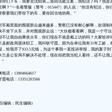
跟你们下车，我要去沈阳第二巡回法庭立案，我犯法了吗？我是
证啊？”一名着警服（警号：015447）的人说：“你没有犯法，
警察要我们带你下的车，要你回当地协商。”
时车厢里面的围观群众越来越多，警察已没有耐心解释，欲强制
决不肯下火车，并对围观群众说：“大伙都看看啊，我是一个守
却不让我自由乘坐火车，你们现在不就是截上访的吗？大家给评
兰县邮政局退休职工，我叫耿守霞。因为在单位我有31年工龄，
报，给我开了933.5元钱，为这个事我一直投诉举报，我的案子
木兰县公安局不解决不处理，现在却把我当犯人看待，还不让我
。”
电话：13904664617
霞电话：13351203566
责任编辑：民生编辑)