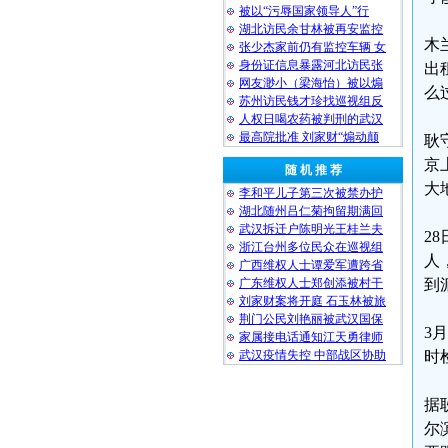
被以“污辱国家领导人”行
湖北访民余甘林被再安监控
木
张少杰家前仍有监控车辆 女
身份证信息暴露河北访民张
出
网友渺小（梁海怡）被以煽
么
苏州访民钱才珍找巡视组反
人权日喝农药被判刑的武汉
最高院批准 刘家财“煽动颠
耿
京
随 机 推 荐
大
李和平儿子第三次被禁办护
湖北随州吕仁菊拘留期满回
武汉拆迁户陈明光王桂兰夫
2
浙江台州多位民众在巡视组
人
广西维权人士谭爱军遭跨省
广东维权人士郑创添被村干
到
刘家财案将开庭 石玉林被旅
荆门公民刘艳丽被武汉国保
3
家属接电话通知江天勇律师
武汉疫情失控 中部战区协助
时
据
尔