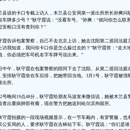
兰县设的卡口专截上访人，木兰县公安局第一派出所所长孙爽问
租车牌多少号？”耿守霞说：“没看车号。”孙爽：“就问你怎么联
过安检口没有查到你？”
守霞告诉包案警察，自己不去北京上访，她去沈阳第二巡回法庭
上访我知道，我问你卡口你是怎么躲过去的？”耿守霞答：“走大地
地，你必须把车司机名字车牌号说出來。”
8日中午，耿守霞在包案警察的陪同下去了沈阳。从第二巡回法庭
，安排耿守霞坐在车后排，把她带回当地。3月1号，耿守霞被强
派出所。
月2号晚间19点48分，耿守霞给朋友马波发来微信说，她被木兰县
检查出重病肺部有瘤，现在警方把她送到哈尔滨拘留所。
耿守霞拍摄的一段现场视频显示，在一节车厢内，有穿警服，也有
滨公安局的人，要求耿守霞在吉林站下车。耿守霞说：“你们是