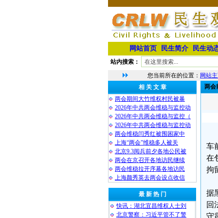
网站首页
民生简介
民生动
站内搜索：
您当前所在的位置：
网站主
两会
相 关 文 章
两会期间大竹维权村民被暴
2026年中共两会维稳与监控动
2026年中共两会维稳与监控（
2026年中共两会维稳与监控动
两会维稳闫秀红被围困家中
上海“两会”维稳多人被关
车
北京9.3阅兵前夕各地公民被
在
两会在京召开各地访民继续
两会维稳拉开序幕各地访民
拘
上海颜秀英去两会设点收信
据
最 新 热 门
回
快讯：湖北宜昌维权人士刘
北京警察：习近平管不了警
守