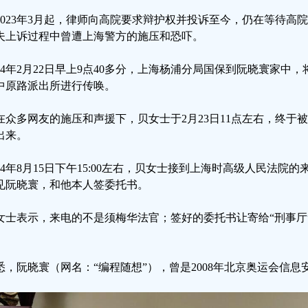
2023年3月起，律师向高院要求辩护权并投诉至今，仍在等待高
夫上诉过程中曾遭上海警方的施压和恐吓。
024年2月22日早上9点40多分，上海杨浦分局国保到阮晓寰家中
中原路派出所进行传唤。
在众多网友的施压和声援下，贝女士于2月23日11点左右，终于
出来。
024年8月15日下午15:00左右，贝女士接到上海时高级人民法
见阮晓寰，和他本人签委托书。
女士表示，来电的不是须梅华法官；签好的委托书让寄给“刑事厅
。
悉，阮晓寰（网名：“编程随想”），曾是2008年北京奥运会信