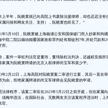
。
年上半年，阮晓寰就已向高院上书废除法援律师，却也迟迟没有
家属问候和网友关注、支持），阮晓寰也听见了。”
021年5月10日，阮晓寰被上海杨浦公安和国保破门而入抄家和拘捕；
海中院二院以煽动颠覆国家政权罪判处有期徒刑7年,并处罚款和
守所。
称，案件一审枉判法官是董玮，董玮除枉法判决，还越权安插所
除家属为阮晓寰聘请的北京人权律师尚宝军和莫少平。
023年2月22日，上海高院对阮晓寰案二审进行立案，其后一直
师为由，拒绝家属聘请的尚宝军律师会见阮晓寰的申请。
照法律程序，该案二审应在2023年5月22日之前开庭，但在家
、须梅华违法，在国际社会、无数网友关注该案程序违法时，上
法官。