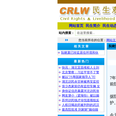
网站首页
民生简介
民生动
站内搜索：
您当前所在的位置：
网站主
阮晓
相 关 文 章
阮晓寰已转监居住环境和伙
最 新 热 门
快讯：湖北宜昌维权人士刘
北京警察：习近平管不了警
被以“污辱国家领导人”行
7
湖北访民余甘林被再安监控
前
张少杰家前仍有监控车辆 女
身份证信息暴露河北访民张
网友渺小（梁海怡）被以煽
据
苏州访民钱才珍找巡视组反
护
人权日喝农药被判刑的武汉
最高院批准 刘家财“煽动颠
今