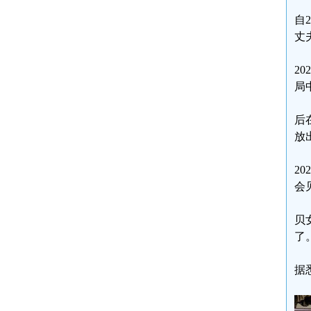
自
丈
2
局
后
放
2
会
贝
了
据