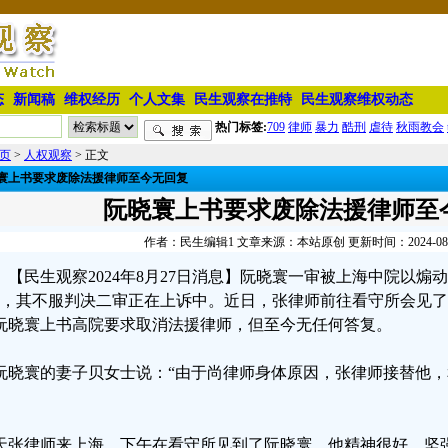
态
新闻稿
维权经历
个人文集
民生观察在推特
民生观察维权动态
热门标签:
709
律师
暴力
酷刑
虐待
秋雨教会
页
>
人权观察
> 正文
寰上书要求废除法援律师至今无回复
阮晓寰上书要求废除法援律师至
作者：民生编辑1 文章来源：本站原创 更新时间：2024-08-27
【民生观察2024年8月27日消息】阮晓寰一审被上海中院以
年，其不服判决二审正在上诉中。近日，张律师前往看守所会见
阮晓寰上书高院要求取消法援律师，但至今无任何答复。
阮晓寰的妻子贝女士说：“由于尚律师身体原因，张律师接替他
。
天张律师来上海，下午在看守所见到了阮晓寰。他精神很好，坚