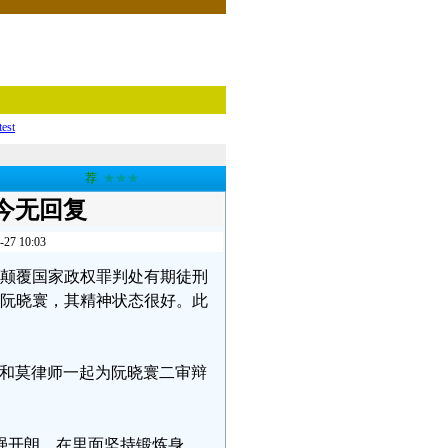
test
荐
★★★
今无回复
 10:03
煽动颠覆国家政权罪判处有期徒刑
了阮晓寰，其精神状态很好。此
，和莫律师一起为阮晓寰二审辩
强开朗，在里面坚持锻炼身