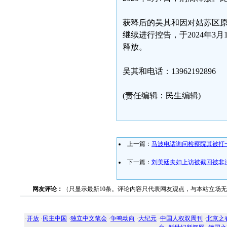
获释后的吴其和因对姑苏区原
继续进行控告，于2024年3
释放。
吴其和电话：13962192896
(责任编辑：民生编辑)
上一篇：
马波电话询问检察院其被打
下一篇：
刘美廷夫妇上访被截回被非
网友评论：
（只显示最新10条。评论内容只代表网友观点，与本站立场
·
开放
·
民主中国
·
独立中文笔会
·
争鸣动向
·
大纪元
·
中国人权双周刊
·
北京之