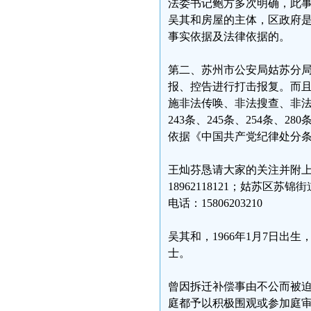
法委书记鲍方多次明确，此
吴其和房屋的主体，区政府
事实依据及法律依据的。
第二、苏州市公安局姑苏分
报、控告进行打击报复。而且
施非法传唤、非法搜查、非法
243条、245条、254条、2
依据《中国共产党纪律处分
王灿芬恳请大家的关注并附
18962118121；姑苏区苏
电话：15806203210
吴其和，1966年1月7日
士。
曾因拆迁补偿事由不公而被
庭都予以积极围观或参加庭