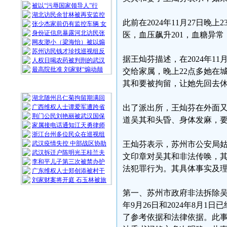
被以“污辱国家领导人”行
湖北访民余甘林被再安监控
此前在2024年11月27日
张少杰家前仍有监控车辆 女
身份证信息暴露河北访民张
医，血压飙升201，血糖异
网友渺小（梁海怡）被以煽
苏州访民钱才珍找巡视组反
据王灿芬描述，在2024年1
人权日喝农药被判刑的武汉
最高院批准 刘家财“煽动颠
交给家属，晚上22点多她在
其和要被拘留，让她先回去
随 机 推 荐
湖北随州吕仁菊拘留期满回
广西维权人士谭爱军遭跨省
出了派出所，王灿芬在外面
荆门公民刘艳丽被武汉国保
道吴其和头昏、身体发麻，
家属接电话通知江天勇律师
浙江台州多位民众在巡视组
武汉疫情失控 中部战区协助
王灿芬表示，苏州市公安局
武汉拆迁户陈明光王桂兰夫
文印章对吴其和非法传唤，
李和平儿子第三次被禁办护
法犯罪行为。其具体事实及
广东维权人士郑创添被村干
刘家财案将开庭 石玉林被旅
第一、苏州市政府非法拆除吴
年9月26日和2024年8月
了参考依据和法律依据。此