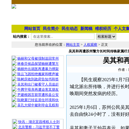
网站首页
民生简介
民生动态
新闻稿
维权经历
个人文
站内搜索：
您当前所在的位置：
网站主页
>
人权观察
> 正文
吴其和再遭苏州警方长时间传唤家属吁
相 关 文 章
杨丽和父母被强制送回常州
吴其和
林春芬侯晶探望杨丽遭警方
杨丽外出就医再遭暴力绑架
作者：民
陈云飞因拒绝搬家和噤声被
陈树庆收到政府告知书和答
【民生观察2025年1
吴其和出门被看守人员追赶
城北派出所传唤，并进行长
牛腾宇母亲再遭迫害其朋友
唤期间突然发病的经历。
尹建根因言获罪遭和县公安
阮晓寰已转监居住环境和伙
吴孔大狱中被剥夺会见权和
2025年1月6日，苏州公
去自由快24小时了，没有好
最 新 热 门
快讯：湖北宜昌维权人士刘
北京警察：习近平管不了警
吴其和妻子王灿芬表示，如