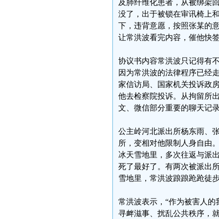
及肺纤维化患者，从被绑架
没了，出于被锁在审讯椅上
下，违背意愿，按照张某的
让常洪波看完内容，催他快
协议书内容常洪波只记得有不
因为常洪波的法律程序已经
家信访局、国家机关投诉政房
他去检察院投诉。从拘留所
文、微信部分重要的聊天记
公主岭河北派出所杨东雨、
所，变相对他限制人身自由。
冰天雪地里，多次往返与派
死了最好了。有两次被派出所
雪地里，常洪波踉踉跄跄徒
常洪波表示，“作为被害人的
寻衅滋事、扰乱公共秩序，