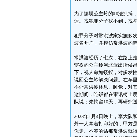
为了摆脱公主岭的非法抓捕
运。找犯罪分子找不到，找
犯罪分子对常洪波家实施多
波名开户，并模仿常洪波的
常洪波经历了七次，在路上走着
辖权的公主岭河北派出所侯
下，视人命如蝼蚁，对多发
说回公主岭解决问题。在车
不让常洪波休息、睡觉，对其
这期间，吃饭都在审讯椅上
队说；先拘留10天，再研究
2023年1月4日晚上，李
外一人拿着打印好的，甲方
你走。不签的话那常洪波就