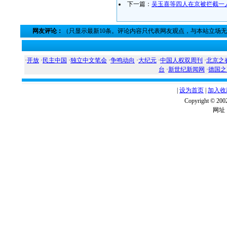
下一篇：
吴玉喜等四人在京被拦截一
网友评论：
（只显示最新10条。评论内容只代表网友观点，与本站立场
·
开放
·
民主中国
·
独立中文笔会
·
争鸣动向
·
大纪元
·
中国人权双周刊
·
北京之
台
·
新世纪新闻网
·
德国之
|
设为首页
|
加入收
Copyright ©
网址：w