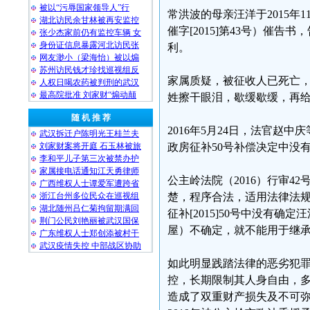
被以“污辱国家领导人”行
常洪波的母亲汪洋于2015年1
湖北访民余甘林被再安监控
催字[2015]第43号）催
张少杰家前仍有监控车辆 女
身份证信息暴露河北访民张
利。
网友渺小（梁海怡）被以煽
苏州访民钱才珍找巡视组反
家属质疑，被征收人已死亡
人权日喝农药被判刑的武汉
最高院批准 刘家财“煽动颠
姓擦干眼泪，歇缓歇缓，再
随 机 推 荐
2016年5月24日，法官
武汉拆迁户陈明光王桂兰夫
刘家财案将开庭 石玉林被旅
政房征补50号补偿决定中没
李和平儿子第三次被禁办护
家属接电话通知江天勇律师
公主岭法院（2016）行审42
广西维权人士谭爱军遭跨省
浙江台州多位民众在巡视组
楚，程序合法，适用法律法规正
湖北随州吕仁菊拘留期满回
征补[2015]50号中没有
荆门公民刘艳丽被武汉国保
屋）不确定，就不能用于继
广东维权人士郑创添被村干
武汉疫情失控 中部战区协助
如此明显践踏法律的恶劣犯
控，长期限制其人身自由，
造成了双重财产损失及不可