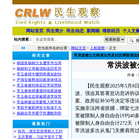
网站首页
民生简介
民生动态
新闻稿
维权经历
个人文
站内搜索：
您当前所在的位置：
网站主页
>
人权观察
> 正文
常洪波被公主岭派出所及社区绑架强迫
相 关 文 章
杨国良杨丽父女遭常州当局
常洪波被
杨丽和父母被强制送回常州
常玉春狱中腰部疼痛加剧拍
作者：民
尹旭安被释放回家身体情况
常玉春被转移监区李琛慧狱
【民生观察2025年5
常玉春牧师遭遇持续霸凌被
波、强迫其签署息访息诉协
常玉春在监狱被霸凌李琛慧
案、政房征补50号决定等违
常金林被迫害蒙冤入狱导致
李双平被羁押至今取保不允
实施非法跨省抓捕，绑架七次
杨丽在常州看守所遭酷刑和
里被限制人身自由合计约40多
被限制人身自由合计272天
最 新 热 门
常洪波多次从鬼门关擦肩而
快讯：湖北宜昌维权人士刘
北京警察：习近平管不了警