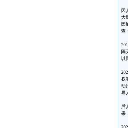
因
大
因
查
2
隔
以
2
权
动
导
后
果
2