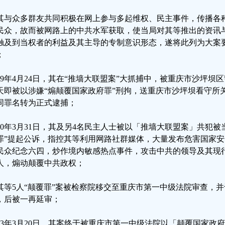
其与众多群友共同积极在网上参与多起维权、民主事件，传播各
民众，故而被网路上的中共水军获取，使当局对其等推出的资讯
触及到当权者的利益及其主导的专制意识形态，遂将此列为大案
；
019年4月24日，其在“推墙大联盟案”大抓捕中，被重庆市沙坪
天即被以涉嫌“煽颠覆国家政府罪”刑拘，送重庆市沙坪坝看守所
同罪名转为正式逮捕；
020年3月31日，其及另4名民主人士被以「推墙大联盟案」共犯
罪”提起公诉，指控其等利用网路社群媒体，大量发布危害国家
民众纪念六四，炒作境内敏感热点事件，攻击中共的领导及其现
人，煽动颠覆中共政权；
其等5人“颠覆罪”案被检察院移交至重庆市第一中级法院审查，并于2
，后被一再延审；
023年3月20日，其案终于被重庆市第一中级法院以「颠覆国家政府