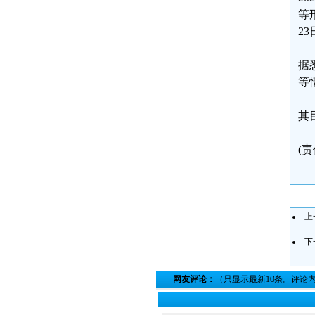
等
23
据
等
其
(
上
下
网友评论：
（只显示最新10条。评论