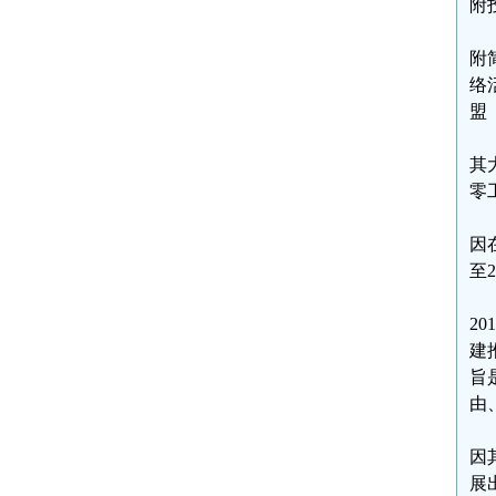
附投
附
络
盟
其
零
因
至2
2
建
旨
由
因
展