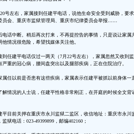
月20号左右，家属接到任建平电话，说他生命安全受到威胁，要
委员会、重庆市监狱管理局、重庆市纪律委员会举报……
后电话中断。稍后再次打来，不再提控告的事情，只是说让家属
明他情况很危险，希望找媒体关注他。
接到任建平电话仅过一两天（7月22号左右），家属忽然又收到
有严重的冠心病，腰间盘突出以及腿部疾病，正在住院治疗。
家属任以前是否患有这些疾病，家属表示任建平被抓以前身体一
了解情况的人士说，任建平性格非常刚正，在开庭的时候全文背
。
建平目前关押在重庆市永川监狱二监区，收信地址：重庆市永川
监狱电话：023-49399899，邮编402160；