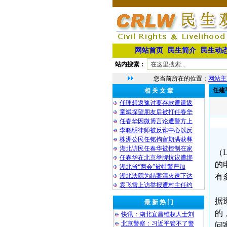
网站首页
民生简介
民生动
站内搜索：
您当前所在的位置：
网站主
任建
相 关 文 章
任理想返豫讨要存款遭遣返
童斌探望朋友后被打任春华
任春华因微博言论遭警方上
李晓明律师被反诈中心以反
株洲公民任铭拘留期满获释
湖北访民任春华被控制在家
（
任春华在北京举牌抗议遭绑
的
湖北省“两会”被特警严加
湖北法院为结案清火速下达
有
袁飞雪上访举报遭村主任约
据
最 新 热 门
的
快讯：湖北宜昌维权人士刘
北京警察：习近平管不了警
问