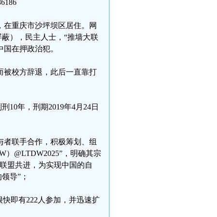
186
人，在重庆市沙坪坝区居住。网
现已被屏蔽），民主人士，“推墙大联
，中国在押政治犯。
而被校方辞退，此后一直靠打
0年，刑期2019年4月24日
参与者联手合作，积极筹划、组
）@LTDW2025”，明确其宗
手联盟共进，为实现中国的自
领导”；
快即有222人参加，并迅速扩