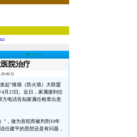
test
荐
★★★
狱医院治疗
 06:52
特发起“推墙（防火墙）大联盟
9年4月23日。近日，家属接到任
狱方电话告知家属任检查出患
）”，做为首犯而被判刑10年
，说任建平的思想还是有问题，