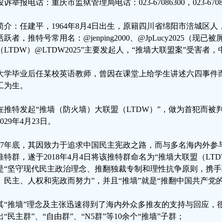
诉举报电话：重庆市监狱管理局电话：023-67086300，023-67086
简介：任建平，1964年8月4日出生，原籍四川省绵阳市涪城区
活跃者，推特号常用名：@jenping2000、@JpLucy2025（
（LTDW）@LTDW2025”主要发起人，“推墙大联盟案”受害者
大学毕业后任某校英语教师，曾因在课堂上给学生讲述六四事件
工为生。
在推特发起“推墙（防火墙）大联盟（LTDW）”，做为首犯而被判刑1
029年4月23日。
017年底，其因致力于追求中国民主宪政之路，而与多名海内外
推特群，遂于2018年4月4日将该推特群命名为“推墙大联盟（LTDW
是“坚守现代民主政治理念、推翻独裁专制和理性抗争原则，携
、民主、人权和宪政而努力”，并且“推墙”就是“推翻中国共产党的
其“推墙”理念及主张迅速得到了海内外众多推友的支持与回应，很
出“民主群”、“自由群”、“N5群”等10余个“推墙”子群；