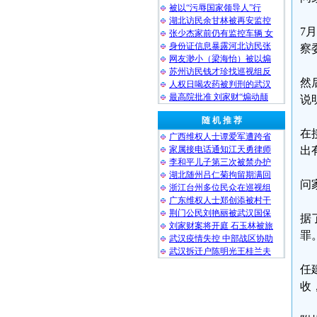
被以“污辱国家领导人”行
湖北访民余甘林被再安监控
7
张少杰家前仍有监控车辆 女
身份证信息暴露河北访民张
察
网友渺小（梁海怡）被以煽
苏州访民钱才珍找巡视组反
然
人权日喝农药被判刑的武汉
最高院批准 刘家财“煽动颠
说
随 机 推 荐
在
广西维权人士谭爱军遭跨省
家属接电话通知江天勇律师
出
李和平儿子第三次被禁办护
湖北随州吕仁菊拘留期满回
问
浙江台州多位民众在巡视组
广东维权人士郑创添被村干
荆门公民刘艳丽被武汉国保
据
刘家财案将开庭 石玉林被旅
罪
武汉疫情失控 中部战区协助
武汉拆迁户陈明光王桂兰夫
任
收，