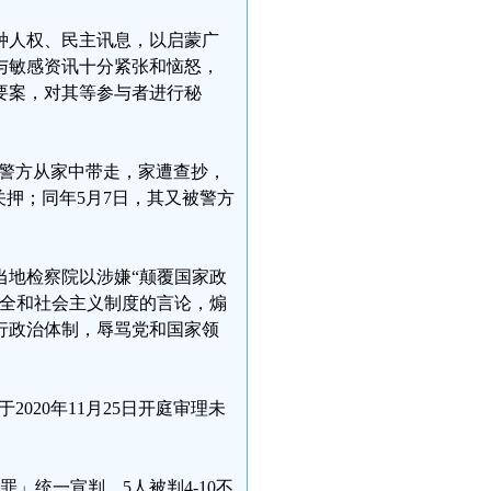
种人权、民主讯息，以启蒙广
与敏感资讯十分紧张和恼怒，
要案，对其等参与者进行秘
坝区警方从家中带走，家遭查抄，
关押；同年5月7日，其又被警方
被当地检察院以涉嫌“颠覆国家政
安全和社会主义制度的言论，煽
行政治体制，辱骂党和国家领
020年11月25日开庭审理未
罪」统一宣判，5人被判4-10不