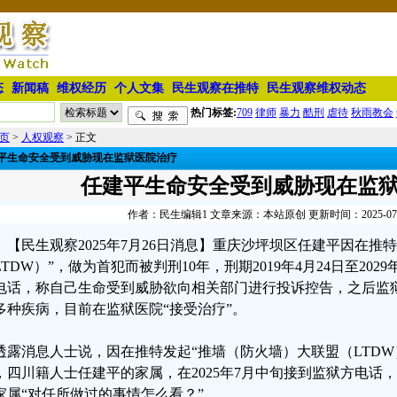
态
新闻稿
维权经历
个人文集
民生观察在推特
民生观察维权动态
热门标签:
709
律师
暴力
酷刑
虐待
秋雨教会
页
>
人权观察
> 正文
平生命安全受到威胁现在监狱医院治疗
任建平生命安全受到威胁现在监
作者：民生编辑1 文章来源：本站原创 更新时间：2025-07-26
【民生观察2025年7月26日消息】重庆沙坪坝区任建平因在推
LTDW）”，做为首犯而被判刑10年，刑期2019年4月24日至202
电话，称自己生命受到威胁欲向相关部门进行投诉控告，之后监
多种疾病，目前在监狱医院“接受治疗”。
透露消息人士说，因在推特发起“推墙（防火墙）大联盟（LTDW
，四川籍人士任建平的家属，在2025年7月中旬接到监狱方电话
家属“对任所做过的事情怎么看？”。