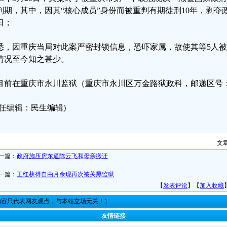
刑期，其中，因其“核心成员”身份而被重判有期徒刑10年，剥夺政治
日；
悉，因重庆当局对此案严密封锁信息，恐吓家属，故使其等5人
情况至今知之甚少。
目前在重庆市永川监狱（重庆市永川区万金路狱政科，邮递区号：4
责任编辑：民生编辑)
文
一篇：
政府施压房东逼陈云飞和母亲搬迁
一篇：
王红获得自由月余现再次被关黑监狱
【
发表评论
】【
加入收藏
内容只代表网友观点，与本站立场无关！）
友情链接