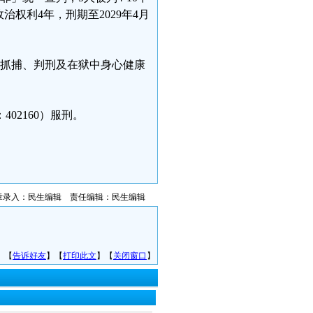
权利4年，刑期至2029年4月
被抓捕、判刑及在狱中身心健康
02160）服刑。
章录入：民生编辑 责任编辑：民生编辑
】【
告诉好友
】【
打印此文
】【
关闭窗口
】