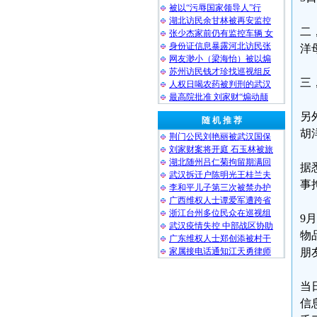
被以“污辱国家领导人”行
湖北访民余甘林被再安监控
二
张少杰家前仍有监控车辆 女
身份证信息暴露河北访民张
洋
网友渺小（梁海怡）被以煽
苏州访民钱才珍找巡视组反
三
人权日喝农药被判刑的武汉
最高院批准 刘家财“煽动颠
另
随 机 推 荐
胡
荆门公民刘艳丽被武汉国保
刘家财案将开庭 石玉林被旅
湖北随州吕仁菊拘留期满回
据
武汉拆迁户陈明光王桂兰夫
事
李和平儿子第三次被禁办护
广西维权人士谭爱军遭跨省
浙江台州多位民众在巡视组
9
武汉疫情失控 中部战区协助
物
广东维权人士郑创添被村干
家属接电话通知江天勇律师
朋
当
信