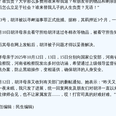
了谁负责？大学那么多费用谁来帮我退？帮朋友带的物品和剩余
后怎么立足于社会？谁来替我儿子的人生负责？无语！”
月3号，胡洋被以寻衅滋事罪正式批捕。据称，其羁押近3个月，
0月10日胡洋母亲去看守所给胡洋送过冬棉衣等物品，被看守所告
后其母在网上发帖后，胡洋被子问题才得以妥善解决。
洋母亲于2025年10月12日，13日，15日分别向国家公安部，
检察院，河南省检察院发出多封信访涵，希望通过上级领导监督
法办案，防止黑箱操作，变相逼供，确保胡洋的人身安全。
0月12日，胡洋母亲又收到有关部门的删帖通知。她表示：“昨天
一夜未眠，我只发了进展，统一回复网友及朋友们对胡洋一直以
让律师会见，也不让家属发言……，哎！打官司真的好难好难。”
责任编辑：民生编辑)