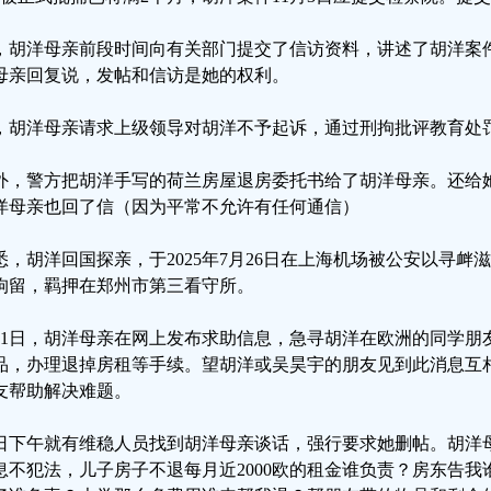
，胡洋母亲前段时间向有关部门提交了信访资料，讲述了胡洋案
母亲回复说，发帖和信访是她的权利。
，胡洋母亲请求上级领导对胡洋不予起诉，通过刑拘批评教育处
外，警方把胡洋手写的荷兰房屋退房委托书给了胡洋母亲。还给
洋母亲也回了信（因为平常不允许有任何通信）
悉，胡洋回国探亲，于2025年7月26日在上海机场被公安以寻
拘留，羁押在郑州市第三看守所。
月1日，胡洋母亲在网上发布求助信息，急寻胡洋在欧洲的同学朋
品，办理退掉房租等手续。望胡洋或吴昊宇的朋友见到此消息互
友帮助解决难题。
日下午就有维稳人员找到胡洋母亲谈话，强行要求她删帖。胡洋
息不犯法，儿子房子不退每月近2000欧的租金谁负责？房东告