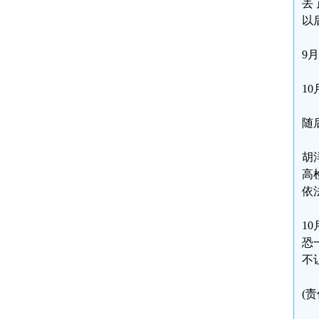
丢
以
9
1
随
胡
高
依
1
恐
不
(