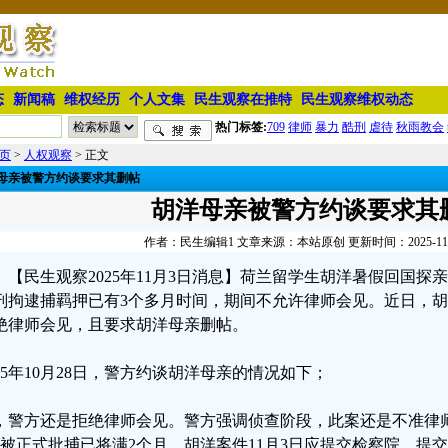
态
新闻稿
维权经历
个人文集
民生观察在推特
民生观察维权动态
热门标签:
709
律师
暴力
酷刑
虐待
秋雨教会
页
>
人权观察
> 正文
母亲被警方约谈要求其删帖
胡洋母亲被警方约谈要求其
作者：民生编辑1 文章来源：本站原创 更新时间：2025-11-03
【民生观察2025年11月3日消息】荷兰留学生胡洋暑假回国
刑拘逮捕羁押已有3个多月时间，期间不允许律师会见。近日，
绝律师会见，且要求胡洋母亲删帖。
025年10月28日，警方约谈胡洋母亲的情况如下；
，警方还是拒绝律师会见。警方强调侦查阶段，此案还是不准律
日被正式批捕已将满2个月，胡洋案件11月3日应提交检察院。提