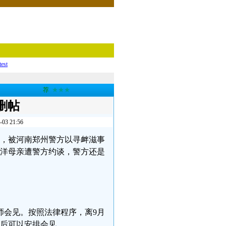
test
荐
★★★
删帖
 21:56
探亲，被河南郑州警方以寻衅滋事
胡洋母亲遭警方约谈，警方还是
师会见。按照法律程序，离9月
交后可以安排会见。