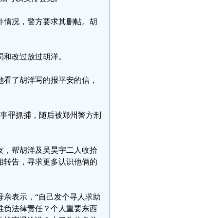
件情况，警方要求其删帖。胡
罚和改过放过胡洋。
她看了胡洋写的报平安的信，
衅滋事罪抓捕，随后被郑州警方刑
友，帮胡洋及吴昊宇二人收拾
相转告，寻求更多认识他俩的
母亲表示，“自己发个寻人求助
我谁负法律责任？个人重要东西