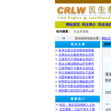
网站首页
民生简介
民生动
站内搜索：
您当前所在的位置：
网站主
胡洋
相 关 文 章
朱承志前往苏州祭典林昭被
吕惠东在京被查身份证后带
王海琴为子维权被当局进行
徐女士微信聊房山铲车事件
王海琴银行卡被非法冻结生
何方美被转到洛阳女子监狱
罪
沈爱斌被监视居住至今要求
拒
刘明库在京被拦截检查后带
育英中学家长因维权被刑拘
谢阳案已宣判其已放弃上诉
2
最 新 热 门
一
快讯：湖北宜昌维权人士刘
北京警察：习近平管不了警
3