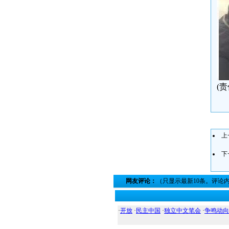
(
上
下
网友评论：
（只显示最新10条。评论
·
开放
·
民主中国
·
独立中文笔会
·
争鸣动向