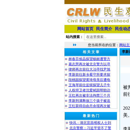
网站首页
民生简介
民生动
站内搜索：
您当前所在的位置：
网站主
李新
相 关 文 章
林春芬侯晶探望杨丽遭警方
葛志慧再次被北京警方以寻
律师再次前往大冶寻找尹旭
李新前往新乡看守所要求探
段桃园探望黄琦母亲后遭电
王海琴前往监狱探望儿子牛
被
人权捍卫者沈爱斌因帮助访
前
王红再次被非法拘禁三个月
李新刑满释放三个孩子被送
王红获得自由月余现再次被
2
美
最 新 热 门
快讯：湖北宜昌维权人士刘
北京警察：习近平管不了警
李