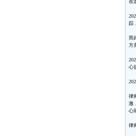
在
2
踪
而
方
2
心
2
律
激
心
律