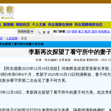
态
新闻稿
维权经历
个人文集
民生观察在推特
民生观察维权动态
热门标签:
709
律师
暴力
酷刑
虐待
秋雨教会
页
>
人权观察
> 正文
再次探望了看守所中的妻子何方美
李新再次探望了看守所中的妻
作者：民生编辑1 文章来源：本站原创 更新时间：2025-12-19
【民生观察2025年12月19日消息】河南辉县疫苗受害家长李
判刑5年和5年6个月，李新于2025年10月13日刑满释放，妻子
往新乡看守所第二次会见了妻子何方美。
025年12月18日，李新再次探望了看守所中的妻子何方美。此次
。
新把孩子们的照片打印出来带给何方美看，隔着玻璃和铁栅栏，