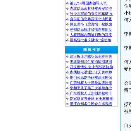
被以“污辱国家领导人”行
住
湖北访民余甘林被再安监控
小
张少杰家前仍有监控车辆 女
身份证信息暴露河北访民张
何
网友渺小（梁海怡）被以煽
苏州访民钱才珍找巡视组反
李
人权日喝农药被判刑的武汉
最高院批准 刘家财“煽动颠
李
随 机 推 荐
武汉拆迁户陈明光王桂兰夫
湖北随州吕仁菊拘留期满回
何
武汉疫情失控 中部战区协助
受
家属接电话通知江天勇律师
荆门公民刘艳丽被武汉国保
广西维权人士谭爱军遭跨省
会
李和平儿子第三次被禁办护
留
广东维权人士郑创添被村干
刘家财案将开庭 石玉林被旅
浙江台州多位民众在巡视组
据
被
自