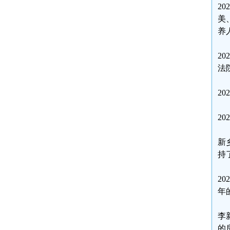
2
美
养
2
法
2
2
新
持
2
年
李
的