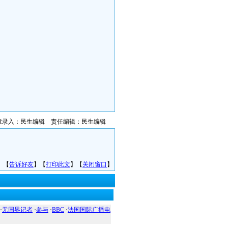
章录入：民生编辑 责任编辑：民生编辑
】【
告诉好友
】【
打印此文
】【
关闭窗口
】
·
无国界记者
·
参与
·
BBC
·
法国国际广播电