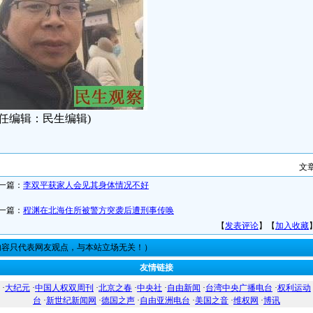
责任编辑：民生编辑)
文
一篇：
李双平获家人会见其身体情况不好
一篇：
程渊在北海住所被警方突袭后遭刑事传唤
【
发表评论
】【
加入收藏
内容只代表网友观点，与本站立场无关！）
友情链接
·
大纪元
·
中国人权双周刊
·
北京之春
·
中央社
·
自由新闻
·
台湾中央广播电台
·
权利运动
台
·
新世纪新闻网
·
德国之声
·
自由亚洲电台
·
美国之音
·
维权网
·
博讯