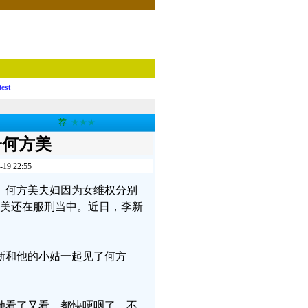
test
荐
★★★
子何方美
 22:55
新、何方美夫妇因为女维权分别
何方美还在服刑当中。近日，李新
李新和他的小姑一起见了何方
她看了又看，都快哽咽了，不