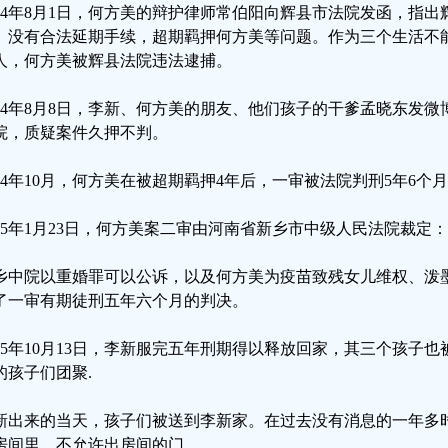
024年8月1日，何方美的辩护律师常伯阳向辉县市法院发函，指
、没有合法延期手续，超期羁押何方美等问题。作为三个生活不
人，何方美被辉县法院违法逮捕。
024年8月8日，李新、何方美的朋友、他们孩子的干爹孟晓东发
院，质疑案件久押不判。
024年10月，何方美在被超期羁押4年后，一审被法院判刑5年6个月
025年1月23日，何方美案二审由河南省新乡市中级人民法院裁定
乡中院以重婚罪可以公诉，以及何方美为疫苗致残女儿维权、泼
了一审有期徒刑五年六个月的判决。
025年10月13日，李新服完五年刑期得以释放回家，其三个孩子
的孩子们团聚.
新出来的当天，孩子们被送到李新家。在过去没有消息的一年多
房间里，不允许出房间的门。