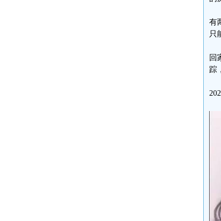
有
只
回
踪
2