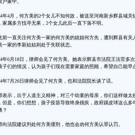
农户家中。
024年4月，何方美的2个女儿不知何故，被送至河南新乡辉县城
，家属多方找寻无果，2个女儿此后一直下落不明。
此前一直关注何方美一家的何方美的姐姐何方先，遭到辉县有关
美一家的李新姑姑则处于失联状态。
024年6月18日，律师会见了何方美。她表示辉县市法院王法官
孩子们的情况，认为孩子们现在需要家庭的照顾，希望自己能早
024年7月26日律师会见了何方美，也和法院院长谈了话。
师表示，出于人道主义精神，对三个幼童的母亲，你们这样做太
，但是，你们想想，孩子疫苗导致终身残疾，政府踢皮球这么多
痛？
师向法院建议判处何方美缓刑，他也会劝何方美认罪认罚。