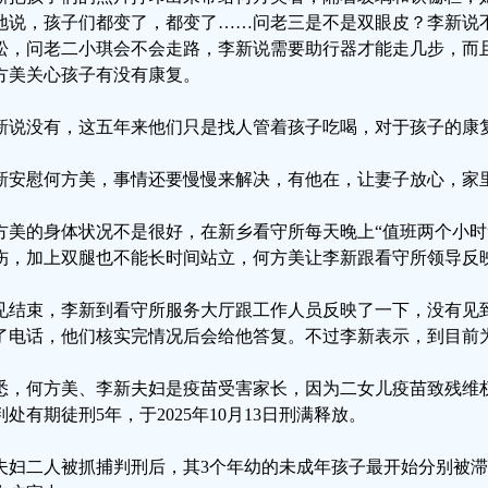
地说，孩子们都变了，都变了……问老三是不是双眼皮？李新说
松，问老二小琪会不会走路，李新说需要助行器才能走几步，而
方美关心孩子有没有康复。
新说没有，这五年来他们只是找人管着孩子吃喝，对于孩子的康
新安慰何方美，事情还要慢慢来解决，有他在，让妻子放心，家
方美的身体状况不是很好，在新乡看守所每天晚上“值班两个小时
伤，加上双腿也不能长时间站立，何方美让李新跟看守所领导反
见结束，李新到看守所服务大厅跟工作人员反映了一下，没有见
了电话，他们核实完情况后会给他答复。不过李新表示，到目前
悉，何方美、李新夫妇是疫苗受害家长，因为二女儿疫苗致残维
判处有期徒刑5年，于2025年10月13日刑满释放。
夫妇二人被抓捕判刑后，其3个年幼的未成年孩子最开始分别被