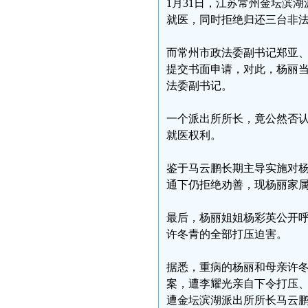
1月31日，江苏常州金坛滨
就医，同时拒绝归还三台非
而常州市政法委副书记郑亚、
提交书面申请，对此，杨丽
法委副书记。
一个派出所所长，竟公然否
就医权利。
鉴于马云鹏长期主导实施对
通下仍拒绝劝善，现杨丽家
最后，杨丽姐姐杨彩英公开
许冬青的全部打压迫害。
据悉，重病的杨丽和母亲许
案，遭李耀光亲自下令打压
遭金坛滨湖派出所所长马云