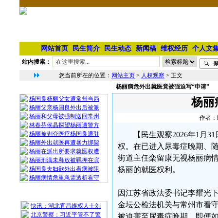
网站首页
民生简介
民生动态
新闻稿
维权经历
个人文
站内搜索：
您当前所在的位置：
网站主页
>
人权观察
> 正文
杨丽病危外出就医竟被强迫写“申请”
相 关 文 章
杨国良杨丽父女遭常州当局
杨丽
杨丽父亲杨国良外出后被派
杨丽和父母被强制送回常州
作者：民
林春芬侯晶探望杨丽遭警方
杨丽被剥夺医疗杨国良遭驻
【民生观察2026年1
杨丽外出就医再遭暴力绑架
权。在已进入尿毒症晚期、
杨丽在派出所要求就医权遭
街道主任栾留康无视杨丽病情
杨丽刑满未释放被羁押在滨
杨国良夫妇欲外出看病被阻
杨丽的就医权利。
杨丽病情危重急需透析看守
因江苏省政法委书记李耀光
最 新 热 门
金坛公检法机关与常州市看
快讯：湖北宜昌维权人士刘
北京警察：习近平管不了警
被迫害至尿毒症晚期。即便如