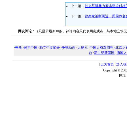
上一篇：
刘光芬遭暴力截访要求对相
下一篇：
徐秦家被断网近一周因养老
网友评论：
（只显示最新10条。评论内容只代表网友观点，与本站立场
·
开放
·
民主中国
·
独立中文笔会
·
争鸣动向
·
大纪元
·
中国人权双周刊
·
北京之
台
·
新世纪新闻网
·
德国之
|
设为首页
|
加入收
Copyright ©
网址：w