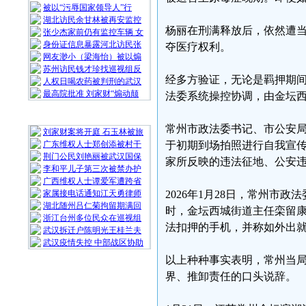
被以“污辱国家领导人”行
湖北访民余甘林被再安监控
杨丽在刑满释放后，依然遭
张少杰家前仍有监控车辆 女
身份证信息暴露河北访民张
夺医疗权利。
网友渺小（梁海怡）被以煽
苏州访民钱才珍找巡视组反
经多方验证，无论是羁押期
人权日喝农药被判刑的武汉
最高院批准 刘家财“煽动颠
法委系统操控协调，由金坛
随 机 推 荐
常州市政法委书记、市公安
刘家财案将开庭 石玉林被旅
广东维权人士郑创添被村干
于初期到场拍照进行自我宣
荆门公民刘艳丽被武汉国保
家所反映的违法征地、公安
李和平儿子第三次被禁办护
广西维权人士谭爱军遭跨省
家属接电话通知江天勇律师
2026年1月28日，常州
湖北随州吕仁菊拘留期满回
时，金坛西城街道主任栾留
浙江台州多位民众在巡视组
法扣押的手机，并称如外出
武汉拆迁户陈明光王桂兰夫
武汉疫情失控 中部战区协助
以上种种事实表明，常州当
界、推卸责任的口头说辞。