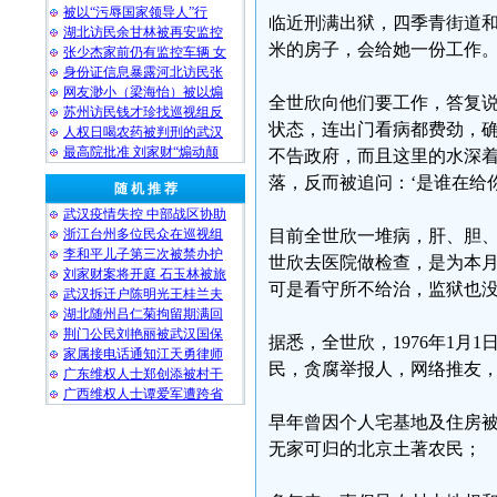
被以“污辱国家领导人”行
临近刑满出狱，四季青街道和
湖北访民余甘林被再安监控
米的房子，会给她一份工作
张少杰家前仍有监控车辆 女
身份证信息暴露河北访民张
网友渺小（梁海怡）被以煽
全世欣向他们要工作，答复
苏州访民钱才珍找巡视组反
状态，连出门看病都费劲，
人权日喝农药被判刑的武汉
最高院批准 刘家财“煽动颠
不告政府，而且这里的水深
落，反而被追问：‘是谁在给
随 机 推 荐
武汉疫情失控 中部战区协助
浙江台州多位民众在巡视组
目前全世欣一堆病，肝、胆、
李和平儿子第三次被禁办护
世欣去医院做检查，是为本月
刘家财案将开庭 石玉林被旅
可是看守所不给治，监狱也没
武汉拆迁户陈明光王桂兰夫
湖北随州吕仁菊拘留期满回
荆门公民刘艳丽被武汉国保
据悉，全世欣，1976年1月
家属接电话通知江天勇律师
民，贪腐举报人，网络推友，
广东维权人士郑创添被村干
广西维权人士谭爱军遭跨省
早年曾因个人宅基地及住房
无家可归的北京土著农民；