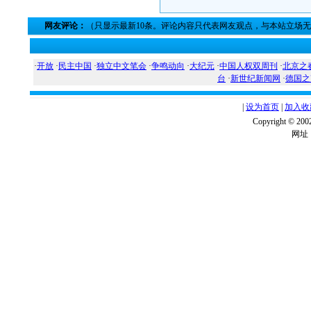
网友评论：
（只显示最新10条。评论内容只代表网友观点，与本站立场
·
开放
·
民主中国
·
独立中文笔会
·
争鸣动向
·
大纪元
·
中国人权双周刊
·
北京之
台
·
新世纪新闻网
·
德国之
|
设为首页
|
加入收
Copyright ©
网址：w