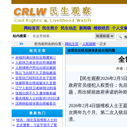
网站首页
民生简介
民生动态
新闻稿
维权经历
个人文
站内搜索：
您当前所在的位置：
网站主页
>
人权观察
> 正文
全世欣出狱后身体多处出现问题
相 关 文 章
余钱刑满出狱后近期遭第三
全
人权捍卫者全世欣刑满获释
人权律师卢思位出狱后被跟
作者：民
陈云飞出狱不久又面临被逼
全世欣已转到北京女子监狱
【民生观察2026年2
徐秦即将出狱或被永久监视
政府官员侵犯人权责任；先后
辽宁人权捍卫者林明洁刑满
题，而出狱前政府承诺的补
张展出狱不久又遭传唤和威
重庆维权人士刘富祥5月8日满
沈艳秋欲接张展出狱被多次
2026年2月4日据维权人
次两年九个月。第二次入狱
最 新 热 门
溃。
快讯：湖北宜昌维权人士刘
北京警察：习近平管不了警