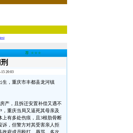
test
荐
★★★
满刑
 20:03
9日出生，重庆市丰都县龙河镇
处房产，且拆迁安置补偿又遇不
中，重庆当局又逼死其母亲及
体上有多处伤痕，且3根肋骨断
投诉，但警方对其受害亲人拒
县政府成员殴打、辱骂，多次