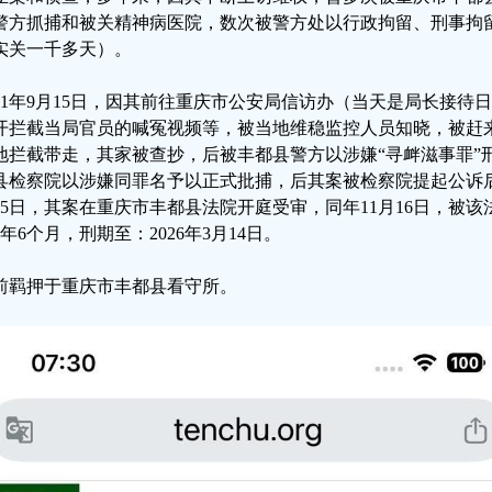
警方抓捕和被关精神病医院，数次被警方处以行政拘留、刑事拘留
实关一千多天）。
021年9月15日，因其前往重庆市公安局信访办（当天是局长接
开拦截当局官员的喊冤视频等，被当地维稳监控人员知晓，被赶
地拦截带走，其家被查抄，后被丰都县警方以涉嫌“寻衅滋事罪”刑拘；
县检察院以涉嫌同罪名予以正式批捕，后其案被检察院提起公诉后，
25日，其案在重庆市丰都县法院开庭受审，同年11月16日，被该
4年6个月，刑期至：2026年3月14日。
前羁押于重庆市丰都县看守所。