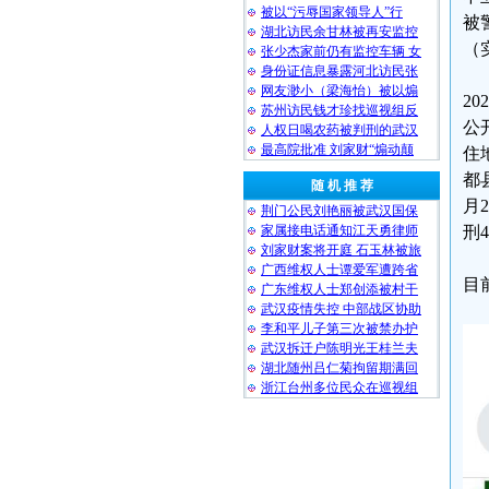
被以“污辱国家领导人”行
被
湖北访民余甘林被再安监控
（
张少杰家前仍有监控车辆 女
身份证信息暴露河北访民张
网友渺小（梁海怡）被以煽
2
苏州访民钱才珍找巡视组反
公
人权日喝农药被判刑的武汉
最高院批准 刘家财“煽动颠
住
都
随 机 推 荐
月
荆门公民刘艳丽被武汉国保
家属接电话通知江天勇律师
刑
刘家财案将开庭 石玉林被旅
广西维权人士谭爱军遭跨省
目
广东维权人士郑创添被村干
武汉疫情失控 中部战区协助
李和平儿子第三次被禁办护
武汉拆迁户陈明光王桂兰夫
湖北随州吕仁菊拘留期满回
浙江台州多位民众在巡视组