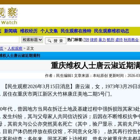
态
新闻稿
维权经历
个人文集
民生观察在推特
民生观察维权动态
热门标签:
709
律师
暴力
酷刑
虐待
秋雨教会
页
>
人权观察
> 正文
维权人士唐云淑近期满刑
重庆维权人士唐云淑近期
作者：民生编辑1 文章来源：本站原创 更新时间：2026-03-15
【民生观察2026年3月15日消息】唐云淑，女，1973年3月2
，居住在重庆市两江新区大竹林康庄美地二期5号门。
990年代，曾因地方当局在拆迁土地及基建过程中强拆损毁其家3
，发生纠纷，其与父母家人共同信访投诉；后因在不断维权抗争
母，其前夫与公公亦突然莫名死亡（其中，验尸显示，其前夫尸
，目前尸体仍然停放在殡仪馆，不同意火化等），故其再行控告
立案和侦查；多年来，因其不断上访维权，曾多次被重庆市丰都