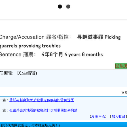
责任编辑：民生编辑)
文
一篇：
薛跃与赵爽聚餐后被带走传唤期间昏倒送医
一篇：
张岳兵去外地看病被绑架打伤后带回如皋拘禁
【
发表评论
】【
加入收藏
内容只代表网友观点，与本站立场无关！）