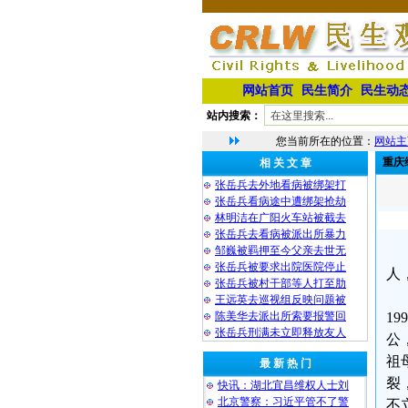
网站首页
民生简介
民生动
站内搜索：
您当前所在的位置：
网站主
重庆
相 关 文 章
张岳兵去外地看病被绑架打
张岳兵看病途中遭绑架抢劫
林明洁在广阳火车站被截去
张岳兵去看病被派出所暴力
邹巍被羁押至今父亲去世无
张岳兵被要求出院医院停止
人
张岳兵被村干部等人打至肋
王远英去巡视组反映问题被
陈美华去派出所索要报警回
1
张岳兵刑满未立即释放友人
公
祖
最 新 热 门
裂
快讯：湖北宜昌维权人士刘
北京警察：习近平管不了警
不