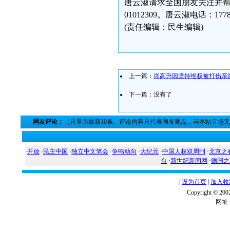
唐云淑请求全国朋友关注并帮她报警01
01012309。唐云淑电话：17783
(责任编辑：民生编辑)
上一篇：
肖高升因坚持维权被打伤亲
下一篇：没有了
网友评论：
（只显示最新10条。评论内容只代表网友观点，与本站立场
·
开放
·
民主中国
·
独立中文笔会
·
争鸣动向
·
大纪元
·
中国人权双周刊
·
北京之
台
·
新世纪新闻网
·
德国之
|
设为首页
|
加入收
Copyright ©
网址：w