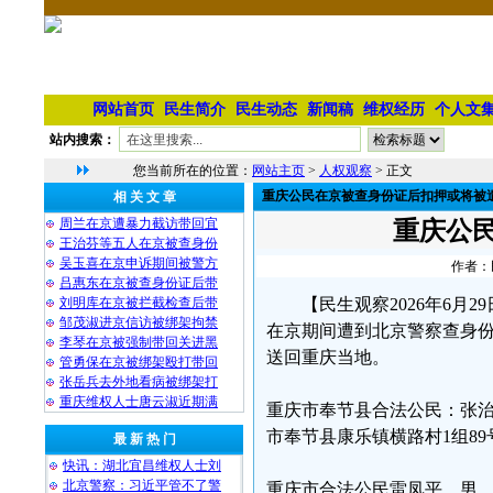
网站首页
民生简介
民生动态
新闻稿
维权经历
个人文
站内搜索：
您当前所在的位置：
网站主页
>
人权观察
> 正文
重庆公民在京被查身份证后扣押或将被
相 关 文 章
周兰在京遭暴力截访带回宜
重庆公
王治芬等五人在京被查身份
吴玉喜在京申诉期间被警方
作者：民
吕惠东在京被查身份证后带
刘明库在京被拦截检查后带
【民生观察2026年6
邹茂淑进京信访被绑架拘禁
在京期间遭到北京警察查身
李琴在京被强制带回关进黑
送回重庆当地。
管勇保在京被绑架殴打带回
张岳兵去外地看病被绑架打
重庆维权人士唐云淑近期满
重庆市奉节县合法公民：张治发，
市奉节县康乐镇横路村1组89号
最 新 热 门
快讯：湖北宜昌维权人士刘
北京警察：习近平管不了警
重庆市合法公民雷凤平，男，61