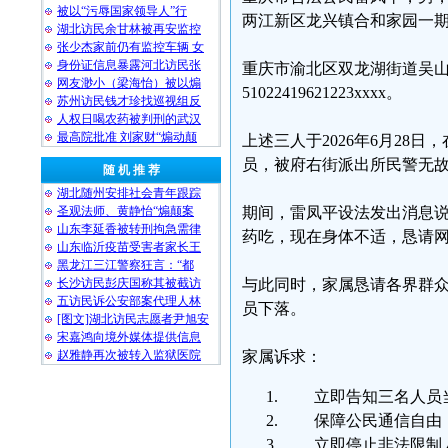
被以“污辱国家领导人”行
两江新区龙兴镇合和家园一期12栋1
湖北访民余甘林被再安监控
张少杰家前仍有监控车辆 女
身份证信息暴露河北访民张
重庆市渝北区双龙湖街道吴山村
网友渺小（梁海怡）被以煽
51022419621223xxxx。
苏州访民钱才珍找巡视组反
人权日喝农药被判刑的武汉
最高院批准 刘家财“煽动颠
上述三人于2026年6月2
员，被府右街派出所民警无
随 机 推 荐
湖北随州安排社会青年跟踪
圣观法师、黄静怡“煽颠案
期间，雷凤平设法发出消息说
山东李延香被转刑拘急需律
药吃，现在身体不适，恳请网友
山东临沂疫苗受害者家长王
黑龙江三江警察狂言：“都
长沙访民彭庆国称其被截访
与此同时，家属恳请各界群众协助
五访民诉公安部案代理人林
员下落。
[图文]湖北访民志愿者尹旭安
宋嘉鸿向境外媒体提供信息
赵雅静再次被转入监狱医院
家属诉求：
立即告知三名人员
保障公民通信自由
立即停止非法限制