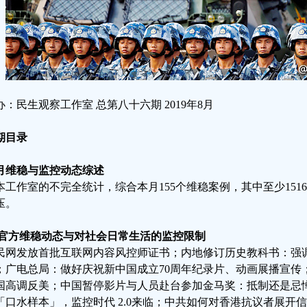
办：民生观察工作室 总第八十六期 2019年8月
期目录
月维稳与监控动态综述
本工作室的不完全统计，综合本月155个维稳案例，其中至少15
压。
.官方维稳动态与对社会日常生活的监控限制
民网发放首批互联网内容风控师证书；内地修订历史教科书：强
；广电总局：做好庆祝新中国成立70周年纪录片、动画展播宣传
国高调反美；中国暂停影片与人员赴台参加金马奖：抵制还是忌
「口水样本」，监控时代 2.0来临；中共如何对香港抗议者展开