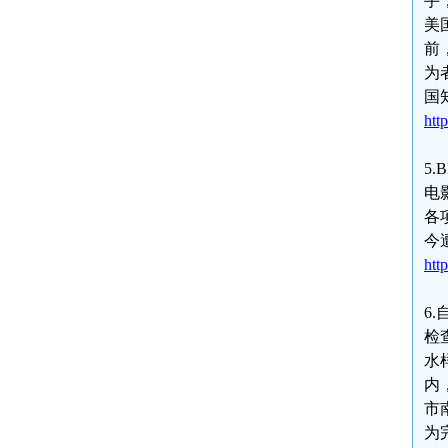
手
美
前
为
国
htt
5
电
各
今
htt
6
检
水
内
市
为