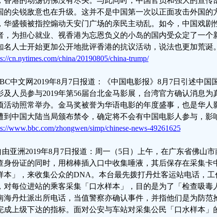
，香港的动荡仿佛没有尽头。与此同时，中国官员和强大的宣传
国的尖锐敌意也在升级。这并不是中国第一次以正面攻击外国的方
，华盛顿被指控煽动天安门广场的亲民主动乱。如今，中国戏剧
者，为担心就业、视香港为忘恩负义的小岛的国内受众定了一个
知名人士开始更加公开地批评香港的抗议活动，说法也更加荒诞
ps://cn.nytimes.com/china/20190805/china-trump/
.BBC中文网2019年8月7日报道：《中国电影报》8月7日引述
影及人员参与2019年第56届台北金马影展，台湾官方确认消息
项活动照常举办。金马奖被誉为华语电影的年度盛事，也是华人
遭到中国大陆当局颁布禁令，确定将不会有中国电影人参与，影
ps://www.bbc.com/zhongwen/simp/chinese-news-49261625
.自由亚洲2019年8月7日报道：周一（5日）上午，在广东省佛
查身份证的同时，用棉棒插入口中收集唾液，其后保存在采集卡
样本」，来收集公众的DNA。本台最先拨打丹灶客运站电话，工
，对每位进站的乘客采集「口水样本」，目的是为了「检查吸毒
南海丹灶派出所电话，当值警察亦确认事件，并指他们是为防范
完成上级下达的指标。面对公安与车站对采集公民「口水样本」