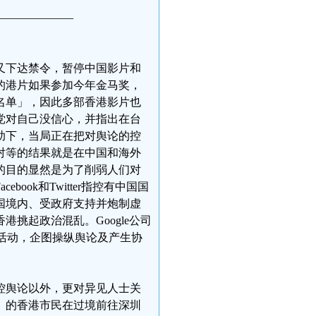
———————
又下达禁令，暂停中国影片和
映的港片如果参加今年金马奖，
名单」，因此多部香港影片也
党对自己没信心，并指出在台
助下，当局正在把对舆论的控
对等的结果就是在中国和海外
的目的显然是为了削弱人们对
ok和Twitter指控有中国国
国境内、受政府支持并炮制虚
挑起政治混乱。Google公司
示威活动，企图操纵舆论及产生协
控舆论以外，更对异见人士关
」的香港市民在过境前往深圳