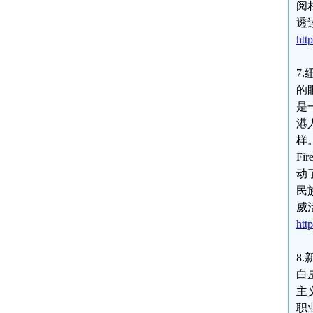
阅
透
htt
7
的
是
港
样
F
动
民
威
htt
8
白
主
职