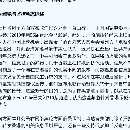
西人权律师常玮平转所受阻等49个案例。
————————————————————————————
月维稳与监控动态综述
上月当局单方面宣布取消民众赴台「自由行」，本月国家电影局
员参加2019年第56届台北金马影展。此外，片商施压还尚未上
失去在中国上映机会，出席金马的香港艺人甚至会被列入「观察
迫退出。对此台湾知名导演李惠仁认为，这只是在凸显中国共产
明年总统大选之前，中共可能会有更多动作。在网络防火墙的帮
当作「信息战」的武器，用于香港正在持续的抗议活动。信息不
间制造了一个与在香港看到的现实不同的版本，而散播虚假信息
港抗议者关于自由民主诉求的支持。不过此举在本月遭遇挫折，Facebo
力量策划操控虚假宣传，他们宣布采取行动暂停大约千个来自中
新闻的帐号。这些帐号的目的，是为了抹黑香港示威者，以及在香港
宣布旗下YouTube已关闭210条频道，认为这些频道针对香港
效应。
间方面本月公民在网络舆论方面倍受压制，当然有关部门除了严
、转发香港的相关信息予以严惩。还有一些支持或参加「反送中