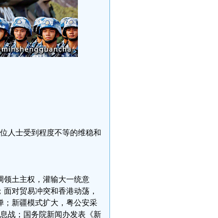
16位人士受到程度不等的维稳和
调领土主权，灌输大一统意
；面对贸易冲突和香港动荡，
惮；新疆模式扩大，粤公安采
信息战；国务院新闻办发表《新