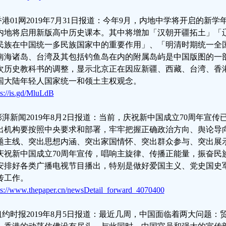
.香港01网2019年7月31日报道：今年9月，内地中学将开启的
内地将启用新版高中历史课本。其中将增加「汉朝开疆拓土」「
民族在中国统一多民族国家中的重要作用」、「明清时期统一全
南海诸岛、台湾及其包括钓鱼岛在内的附属岛屿是中国版图的一
次历史教科书的调整，显示北京正在因应新疆、西藏、台湾、香
国大陆年轻人国家统一和领土主权观念。
ps://is.gd/MluLdB
.澎湃新闻2019年8月2日报道：当前，庆祝新中国成立70周年宣
出机构要按照中央要求和部署，牢牢把握正确政治方向、舆论导
题主线、突出思想内涵、突出家国情怀、突出群众参与、突出展
庆祝新中国成立70周年宣传，唱响主旋律、传播正能量，振奋民
安排好各类广播电视节目播出，特别是做好爱国主义、党史国史
传工作。
ps://www.thepaper.cn/newsDetail_forward_4070400
.纽约时报2019年8月5日报道：最近几周，中国面临着两大问题