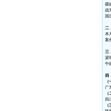
疆
战
国
二
本
案
三
梁
中
四
（
广
（
四
（