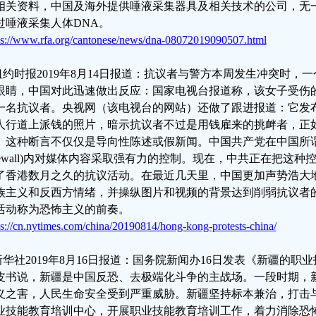
相关资料，中国及海外提供唾液采集器具及相关技术的公司，无
过唾液采集人体DNA。
ps://www.rfa.org/cantonese/news/dna-08072019090507.html
.纽约时报2019年8月14日报道：抗议者与警方本周发生冲突时
眼睛，中国对此迅速做出反应：国家电视台报道称，该女子受伤
一名抗议者。央视网（该电视台的网站）还做了跟进报道：它发
人行道上派钱的照片，暗示抗议者不过是用钱雇来的挑衅者，正
。这种断言不仅仅是导向性陈述或假新闻。中国共产党在中国所谓的「
irewall)内对媒体内容采取强有力的控制。现在，中共正在把这
了香港数月之久的抗议活动。在最近几天里，中国更加声势浩大
族主义和反西方情绪，并操纵图片和视频的背景达到削弱抗议者
活动称为恐怖主义的前奏。
ps://cn.nytimes.com/china/20190814/hong-kong-protests-china/
.新华社2019年8月16日报道：国务院新闻办16日发表《新疆的
皮书说，新疆是中国反恐、去极端化斗争的主战场。一段时期，
义之害，人民生命安全受到严重威胁。新疆坚持标本兼治，打击
业技能教育培训中心，开展职业技能教育培训工作，着力消除恐