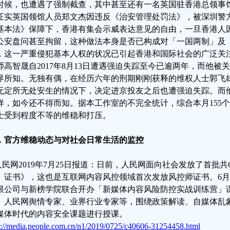
时候，也遭遇了强制截查，其中甚至还有一名英国驻香港总领事
证实英国领馆人员郑文杰因违反《治安管理处罚法》，被深圳警方
基本法》保障下，香港有集会示威表达意见的自由，一旦香港人
公安盘问甚至拘留，这种做法本身是否已构成对「一国两制」及
，这一严重侵犯基本人权的状况已引起香港和国际社会的广泛关
师高智晟自2017年8月13日遭遇强迫失踪至今已逾两年，而他
界所知。无独有偶，在经历六年的刑期刚刚获释的维权人士郭飞
无定所无处安生的情况下，决定进京投友之后也遭强迫失踪。而
样，如今还不得而知。据本工作室的不完全统计，综合本月155个
士受到程度不等的维稳和打压。
．官方维稳动态与对社会日常生活的监控
.人民网2019年7月25日报道：日前，人民网面向社会发放了首批
）证书》，这也是互联网内容风控领域首次发放风控师证书。6月2
限公司与新榜学院联合开办「新媒体内容风险防控实战训练营」
、人民网舆情专家、业界行业专家等，围绕政策解读、自媒体乱
媒体时代的内容安全课题进行授课。
p://media.people.com.cn/n1/2019/0725/c40606-31254458.html