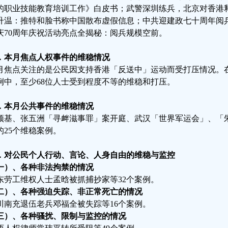
的职业技能教育培训工作》白皮书；武警深圳练兵，北京对香港
升温：推特和脸书称中国散布虚假信息；中共迎建政七十周年阅
庆70周年庆祝活动亮点全揭秘：阅兵规模空前。
．本月焦点人权事件的维稳情况
月焦点关注的是公民因支持香港「反送中」运动而受打压情况。在
例中，至少68位人士受到程度不等的维稳和打压。
．本月公共事件的维稳情况
颂基、张五洲「寻衅滋事罪」案开庭、武汉「世界军运会」、「
的25个维稳案例。
．对公民个人行动、言论、人身自由的维稳与监控
一）、各种非法拘禁的情况
东劳工维权人士孟晗被抓捕抄家等32个案例。
二）、各种强迫失踪、非正常死亡的情况
川南充退伍老兵邓福全被失踪等16个案例。
三）、各种骚扰、限制与监控的情况