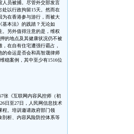
馆人员被捕。尽管外交部发言
处以行政拘留15天。然而在
因为在香港参与游行，而被大
《基本法》的践踏？无论如
注。另外值得注意的是，维权
被关押的地点及其健康状况仍不被
雄，在自有住宅遭强行霸占，
他的命运是否会和高智晟律师
维稳案例，其中至少有1516位
共67张《互联网内容风控师（初
6日至27日，人民网信息技术
课程。培训邀请政府部门领
象剖析、内容风险防控体系等