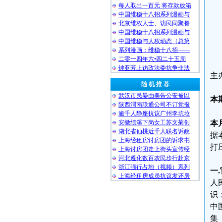
每人取出一百元 将存款放箱
中国维稳十八招系列漫画与
北京维权人士、访民同聚餐
中国维稳十八招系列漫画与
中国维稳与人权动态（总第
系列漫画：维稳十八招——
二零一四年六•四二十五周
钟亚芳上访政法委抗争非法
主
随 机 推 荐
武汉市民晏由美告公安被以
本
陕西渭南联通公司不订党报
逾千人静座抗议广州李坑垃
安徽绩溪下岗女工苏文菊创
本
湖北省仙桃近千人联名诉政
据
上海经租房讨房团的诉求书
打
上海讨房团走上街头宣传经
河北遵化数百农民步行赴京
浙江强行占地（视频）系列
一
上海经租房成员抗议发还房
人
识
中
集