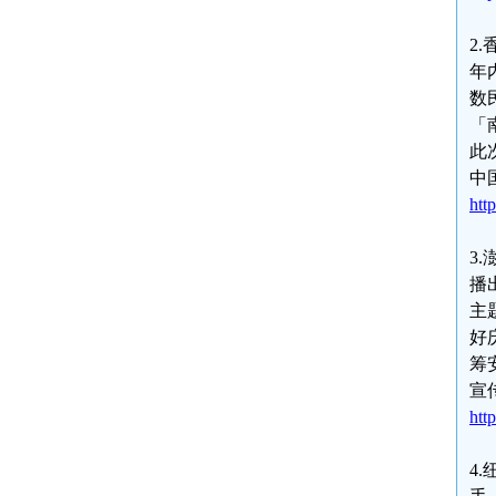
2
年
数
「
此
中
htt
3
播
主
好
筹
宣
htt
4