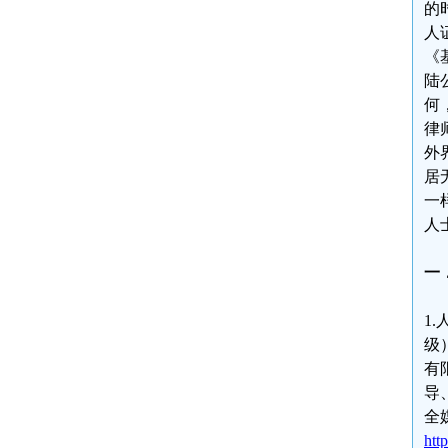
的
人
《
陆
何
律
外
居
一
人
一
1
级
有
导
全
htt