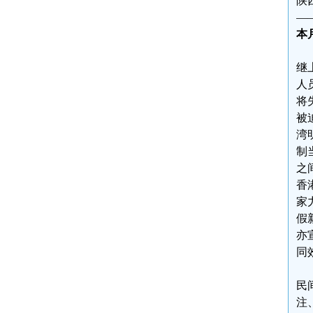
陕
—
本
继
人
将
被
湾
制
之
香
家
假
亦
同
民
注