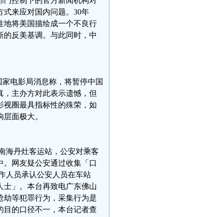
部门控制下的官方新闻机构对
式来应对国内问题。30年
性地将美国描绘成一个不良行
新的反美基调。与此同时，中
。
中国国家电影局消息称，将暂停中国
为真，主办方对此表示遗憾，但
影视圈最具指标性的殊荣，如
响层面极大。
山市南海丹灶客运站，公安对乘客
中。网友疑公安通过收集「口
作人员承认公安人员在车站
人士」。本台再致电广东佛山
抢劫等犯罪行为，采集行为是
的目的口径不一，本台记者查