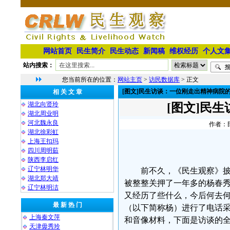
网站首页
民生简介
民生动态
新闻稿
维权经历
个人文
站内搜索：
您当前所在的位置：
网站主页
>
访民数据库
> 正文
[图文]民生访谈：一位刚走出精神病院
相 关 文 章
湖北向贤玲
[图文]民
湖北周业明
河北魏永良
作者：民
湖北徐彩虹
上海王扣玛
四川周明茹
陕西李启红
辽宁林明华
前不久，《民生观察》
湖北郑大靖
被整整关押了一年多的杨春
⁨辽宁林明洁
又经历了些什么，今后何去
最 新 热 门
（以下简称杨）进行了电话
上海秦文萍
和音像材料，下面是访谈的
天津毋秀玲