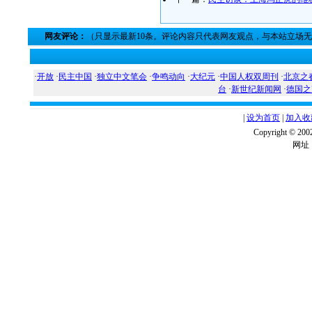
网友评论：
（只显示最新10条。评论内容只代表网友观点，与本站立场
·
开放
·
民主中国
·
独立中文笔会
·
争鸣动向
·
大纪元
·
中国人权双周刊
·
北京之
台
·
新世纪新闻网
·
德国之
|
设为首页
|
加入收
Copyright ©
网址：w