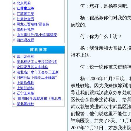
北京周莉
何：您好，是杨春秀吧
江苏廖卫英
江苏廖卫英
杨：很感激你们对我的
甘肃孙金秀
黑龙江贾瑞峰/贾俊伟
病院的。
陕西孙礼静
山东李洪升/孙小妮/李镇安
何：你为什么上访？
河南冯改娣
杨：我母亲和大哥被人
随 机 推 荐
得不上访。
四川龙生和
湖北棉纺工人王汉武谈“堵
何：说一说你被关进精
论国家及其未来地位
湖北省广水市工会职工王新
河南油田下岗职工王峰谈“
杨：2006年11月7
上海徐佩玲
事处驻地。因为我妹妹嫁到
上海彭妙林⁩
导让我们跟武汉驻京办事处
辽宁王素娥
[组图]民生观察发布《湖北省
区长会亲自来接待我们，给我
湖北廖梅枝
武汉就被关进武汉市武昌区法
们报警，他们说这里不能住
神病医院，共关了8天。11
2007年12月21日，才放我出