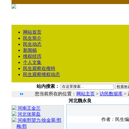
网站首页
民生简介
民生动态
新闻稿
维权经历
个人文集
民生观察在推特
民生观察维权动态
站内搜索：
您当前所在的位置：
网站主页
>
访民数据库
>
河北魏永良
相 关 文 章
河南王金兰
河北张翠磊
作者：民生编辑1
河南邢望力/徐金翠/邢
梅/邢