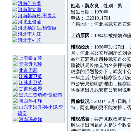
河南何方美
姓名：魏永良
，性别：男
河南贺立顺
出生日期：1970年
河南郭海玲/田贵荣
电话：13231011701
河北王俊爱
户籍地址：河北省武安市石
河北杨宗生/杨贺臣
河北李九江
上访原因：
1994年被婚姻
河北李桂芝
维权经历：
1996年3月27
最 新 热 门
月，河北省公安厅副厅长刘
上海秦文萍
99年石洞派出所接武安市公
天津毋秀玲
魏被以局长接见为名关押劳教
北京周莉
虎彦的强烈督办下，武安市
江苏廖卫英
一年之后武安市检察院以武
江苏廖卫英
市公安局说明的理由，检察
甘肃孙金秀
均要求出具武安市公安局说
黑龙江贾瑞峰/贾俊伟
陕西孙礼静
目前状况：
2021年2月7
山东李洪升/孙小妮/李
特，两会期间更不能发推，
镇安
维权感言：
共产党政权就是
河南冯改娣
解决提出问题的人是这个政
随 机 推 荐