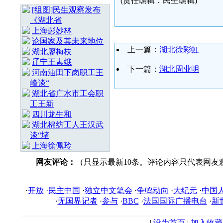
(责任编辑：民生编辑)
[组图]民生观察发布
《湖北省
上海彭妙林⁩
论国家及其未来地位
上一篇：
湖北徐彩虹
湖北廖梅枝
辽宁王素娥
下一篇：
湖北周业明
河南油田下岗职工王
峰谈“
湖北省广水市工会职
工王新
四川龙生和
湖北棉纺工人王汉武
谈“堵
上海徐佩玲
网友评论：
（只显示最新10条。评论内容只代表网友
·
开放
·
民主中国
·
独立中文笔会
·
争鸣动向
·
大纪元
·
中国
·
无国界记者
·
参与
·
BBC
·
法国国际广播电台
·
新
|
设为首页
|
加入收藏