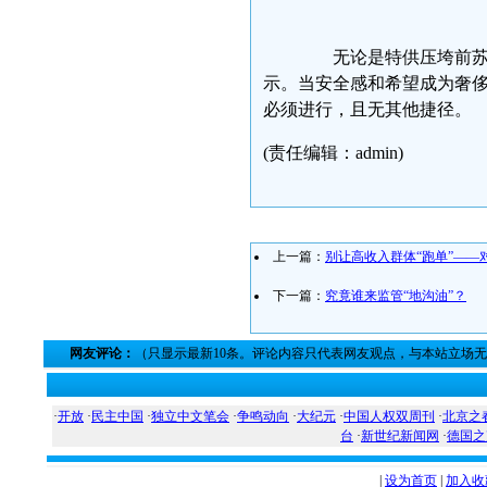
无论是特供压垮前苏联
示。当安全感和希望成为奢
必须进行，且无其他捷径。
(责任编辑：admin)
上一篇：
别让高收入群体“跑单”——
下一篇：
究竟谁来监管“地沟油”？
网友评论：
（只显示最新10条。评论内容只代表网友观点，与本站立场
·
开放
·
民主中国
·
独立中文笔会
·
争鸣动向
·
大纪元
·
中国人权双周刊
·
北京之
台
·
新世纪新闻网
·
德国之
|
设为首页
|
加入收