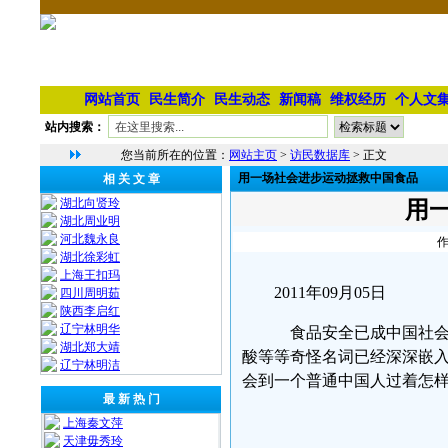
网站首页
民生简介
民生动态
新闻稿
维权经历
个人文
站内搜索：
您当前所在的位置：
网站主页
>
访民数据库
> 正文
用一场社会进步运动拯救中国食品
相 关 文 章
湖北向贤玲
用
湖北周业明
河北魏永良
作
湖北徐彩虹
上海王扣玛
2011年09月05日
四川周明茹
陕西李启红
辽宁林明华
食品安全已成中国社会
湖北郑大靖
酸等等奇怪名词已经深深嵌
⁨辽宁林明洁
会到一个普通中国人过着怎样
最 新 热 门
上海秦文萍
天津毋秀玲