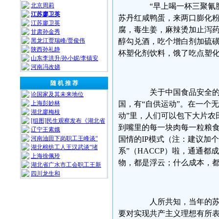
北京周莉
“早上喝一杯三聚氰胺
江苏廖卫英
苏丹红咸鸭蛋，来两口膨化
江苏廖卫英
腐，毒生姜，麻辣烫加止泻
甘肃孙金秀
黑龙江贾瑞峰/贾俊伟
醇勾兑酒，吃个增白剂加硫
陕西孙礼静
杯塑化剂饮料，饿了吃点塑化
山东李洪升/孙小妮/李镇安
河南冯改娣
随 机 推 荐
关于中国食品安全的段
论国家及其未来地位
上海彭妙林⁩
国，有“自供运动”。在一个
湖北廖梅枝
动”里，人们可以包下大片农
[组图]民生观察发布《湖北省
到嘴里的每一块肉每一粒粮
辽宁王素娥
河南油田下岗职工王峰谈“
国情的IP模式（注：建议加个
湖北棉纺工人王汉武谈“堵
系”（HACCP）啦，通通
上海徐佩玲
物，都是浮云；什么成本，
湖北省广水市工会职工王新
四川龙生和
人所共知，当年的苏联
要对实现共产主义理想有所表