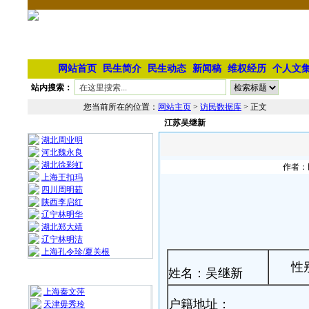
网站首页
民生简介
民生动态
新闻稿
维权经历
个人文
站内搜索：
您当前所在的位置：
网站主页
>
访民数据库
> 正文
江苏吴继新
相 关 文 章
湖北周业明
河北魏永良
湖北徐彩虹
作者：民
上海王扣玛
四川周明茹
陕西李启红
辽宁林明华
湖北郑大靖
⁨辽宁林明洁
上海孔令珍/夏关根
性
姓名：吴继新
最 新 热 门
上海秦文萍
户籍地址：
天津毋秀玲