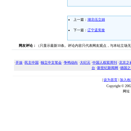
上一篇：
湖北伍立娟
下一篇：
辽宁孟宪奎
网友评论：
（只显示最新10条。评论内容只代表网友观点，与本站立场
·
开放
·
民主中国
·
独立中文笔会
·
争鸣动向
·
大纪元
·
中国人权双周刊
·
北京之
台
·
新世纪新闻网
·
德国之
|
设为首页
|
加入收
Copyright ©
网址：w