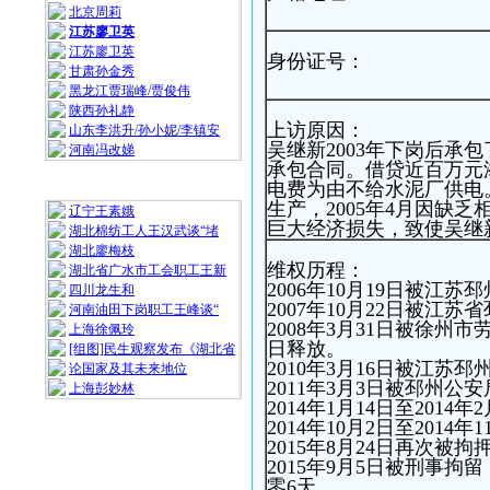
北京周莉
江苏廖卫英
江苏廖卫英
身份证号：
甘肃孙金秀
黑龙江贾瑞峰/贾俊伟
陕西孙礼静
上访原因：
山东李洪升/孙小妮/李镇安
吴继新2003年下岗后承
河南冯改娣
承包合同。借贷近百万元
随 机 推 荐
电费为由不给水泥厂供电
生产，2005年4月因缺
辽宁王素娥
巨大经济损失，致使吴继
湖北棉纺工人王汉武谈“堵
湖北廖梅枝
维权历程：
湖北省广水市工会职工王新
2006年10月19日被江
四川龙生和
2007年10月22日被江
河南油田下岗职工王峰谈“
2008年3月31日被徐州
上海徐佩玲
日释放。
[组图]民生观察发布《湖北省
2010年3月16日被江苏
论国家及其未来地位
2011年3月3日被邳州公
上海彭妙林⁩
2014年1月14日至2014年
2014年10月2日至2014
2015年8月24日再次被拘
2015年9月5日被刑事拘
零6天。