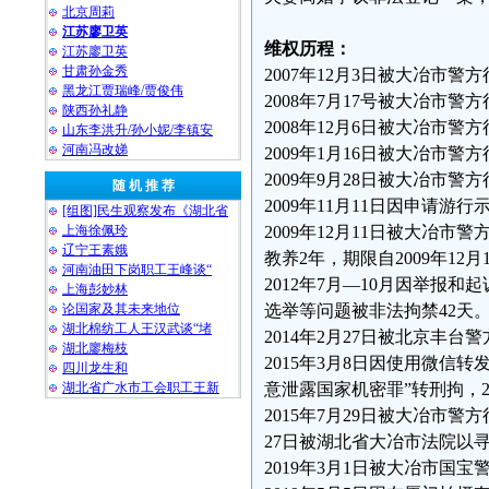
北京周莉
江苏廖卫英
维权历程：
江苏廖卫英
甘肃孙金秀
2007年12月3日被大冶市警
黑龙江贾瑞峰/贾俊伟
2008年7月17号被大冶市警
陕西孙礼静
2008年12月6日被大冶市警
山东李洪升/孙小妮/李镇安
河南冯改娣
2009年1月16日被大冶市警
2009年9月28日被大冶市警
随 机 推 荐
2009年11月11日因申请
[组图]民生观察发布《湖北省
上海徐佩玲
2009年12月11日被大冶市
辽宁王素娥
教养2年，期限自2009年12
河南油田下岗职工王峰谈“
2012年7月—10月因举
上海彭妙林⁩
论国家及其未来地位
选举等问题被非法拘禁42天
湖北棉纺工人王汉武谈“堵
2014年2月27日被北京丰
湖北廖梅枝
2015年3月8日因使用微信转
四川龙生和
湖北省广水市工会职工王新
意泄露国家机密罪”转刑拘，20
2015年7月29日被大冶市警
27日被湖北省大冶市法院以寻
2019年3月1日被大冶市国宝