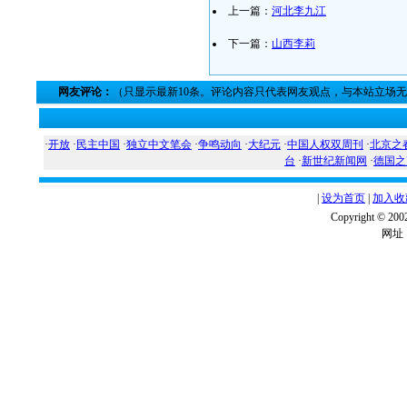
上一篇：
河北李九江
下一篇：
山西李莉
网友评论：
（只显示最新10条。评论内容只代表网友观点，与本站立场
·
开放
·
民主中国
·
独立中文笔会
·
争鸣动向
·
大纪元
·
中国人权双周刊
·
北京之
台
·
新世纪新闻网
·
德国之
|
设为首页
|
加入收
Copyright ©
网址：w