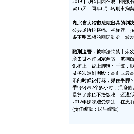
2019年5月5日因在厦门拍摄
留15天，同年6月5转刑事
湖北省大冶市法院出具的判
公共场所拉横幅、举标牌、
多不明真相的网民浏览、转
酷刑迫害：
被非法拘禁十余次
亲去世不许回家奔丧；被拘留
讯椅上，被上脚镣丶手镣，
及多次遭到围殴；高血压最高达
讯的时候被打骂，抓住手脚
手铐铐吊2个多小时，强迫值
是算了账也不给饭吃，还遭
2012年妹妹遭受株莲，在
(责任编辑：民生编辑)