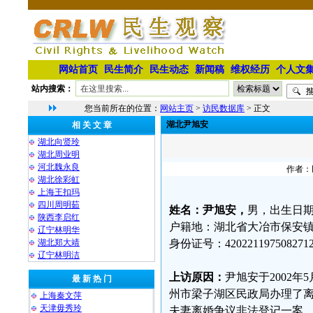
网站首页
民生简介
民生动态
新闻稿
维权经历
个人文
站内搜索：
您当前所在的位置：
网站主页
>
访民数据库
> 正文
湖北尹旭安
相 关 文 章
湖北向贤玲
湖北周业明
河北魏永良
作者：民
湖北徐彩虹
上海王扣玛
四川周明茹
姓名：尹旭安，
男，出生日期：
陕西李启红
户籍地：湖北省大冶市保安镇
辽宁林明华
湖北郑大靖
身份证号：4202211975082712
⁨辽宁林明洁
上访原因：
尹旭安于2002年
最 新 热 门
州市梁子湖区民政局办理了
上海秦文萍
天津毋秀玲
夫妻离婚争议非法登记一案，