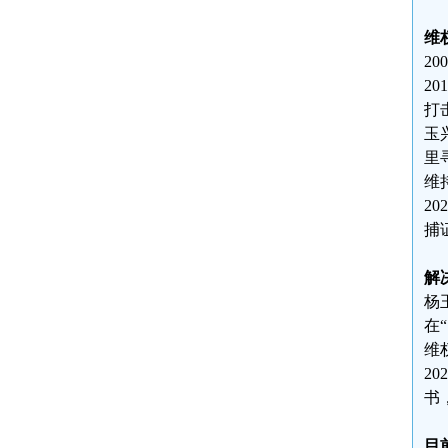
维
2
2
打
玉
里
维
2
捕
解
杨
在
维
2
书
目