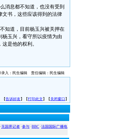
属什么消息都不知道，也没有受到
律文书，这些应该得到的法律
息都不知道，目前杨玉兴被关押在
到杨玉兴，看守所以疫情为由
，这是他的权利。
章录入：民生编辑 责任编辑：民生编辑
】【
告诉好友
】【
打印此文
】【
关闭窗口
】
·
无国界记者
·
参与
·
BBC
·
法国国际广播电