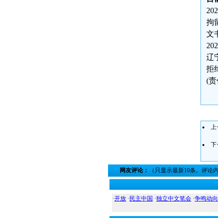
2
拘
文
2
辽
拒
(
上
下
网友评论：
（只显示最新10条。评论
·
开放
·
民主中国
·
独立中文笔会
·
争鸣动向