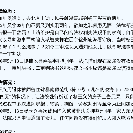
权经历：
008年奥运会，去北京上访，以寻衅滋事罪判杨玉兴劳教两年。
015年又拿08年的证据又判实刑两年。欲加之罪何患无辞！法律
击报一罪数罚！上访维护是自己的合法权利宪法赐予的权利，何罪之
兴以寻衅滋事罪构陷入狱被关押在辽宁锦州凌海看守所。当时杨
寻衅了？怎么滋事了？如今二审法院又通知他女儿，以寻衅滋事
持一审判决。
020年5月13日抓捕以寻衅滋事罪判4年，从抓捕到现在家属没有
证，一审判决书，二审判决书这些法律文书本应该是家属应该得
决情况：
玉兴男退休教师曾住锦县南师范街5栋10号（现在的凌海市）20
“四无”的状况下，让法院强行拆迁了杨玉兴的房子上告无果，只
权过程中多次遭到绑架，软禁，拘留，劳教判刑等至今为止问题
020年5月13日杨玉兴再次被构陷入狱被非法关押判刑4年，家人
，法院只是电话通知了女儿。任何问题没有得到解决人却入狱被
前状况：