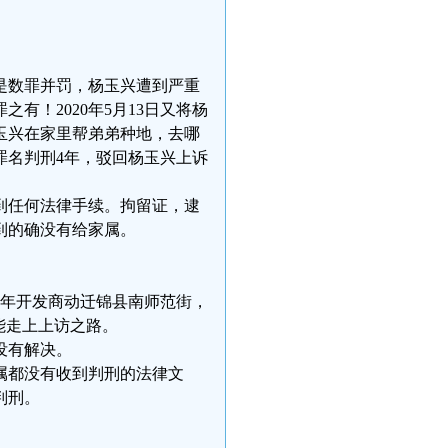
都是数罪并罚，杨玉兴遭到严重
有！2020年5月13日又将杨
玉兴在家里帮弟弟种地，去哪
罪名判刑4年，驳回杨玉兴上诉
收到任何法律手续。拘留证，逮
到的确没有给家属。
00年开发商动迁锦县南师范街，
能走上上访之路。
没有解决。
亲属都没有收到判刑的法律文
判刑。