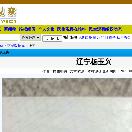
态
新闻稿
维权经历
个人文集
民生观察在推特
民生观察维权动态
热门标签:
709
律师
暴力
酷刑
虐待
秋雨教会
页
>
访民数据库
> 正文
杨玉兴
辽宁杨玉兴
作者：民生编辑1 文章来源：本站原创 更新时间：2020-10-02