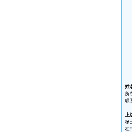
姓
所
联系
上
杨
在