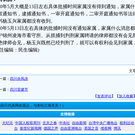
020年5月大概是13日左右具体批捕时间家属没有得到通知，家
留通知书，逮捕通知书，一审开庭通知书，二审开庭通知书等法
书杨玉兴家属都没有收到。
020年5月13日左右具体的批捕时间没有通知家属，家属什么消
宁锦州凌海市看守所。从抓捕到判刑家属聘请的律师都没有会见
绝律师会见，杨玉兴既然已经判刑了，就可以有权利会见到家属
责任编辑：民生编辑)
文
一篇：
四川余凤连
一篇：
四川雷建芳
【
发表评论
】【
加入收藏
内容只代表网友观点，与本站立场无关！）
友情链接
·
大纪元
·
中国人权双周刊
·
北京之春
·
中央社
·
自由新闻
·
台湾中央广播电台
·
权利运动
台
·
新世纪新闻网
·
德国之声
·
自由亚洲电台
·
美国之音
·
维权网
·
博讯