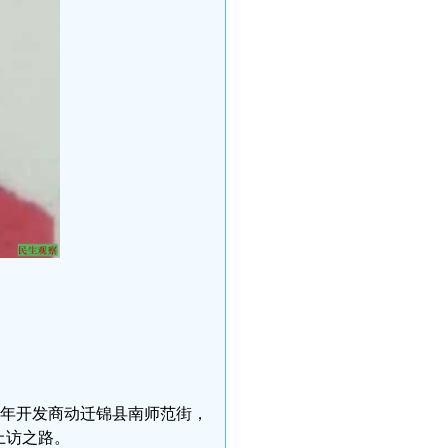
00年开发商动迁锦县南师范街，
上访之路。