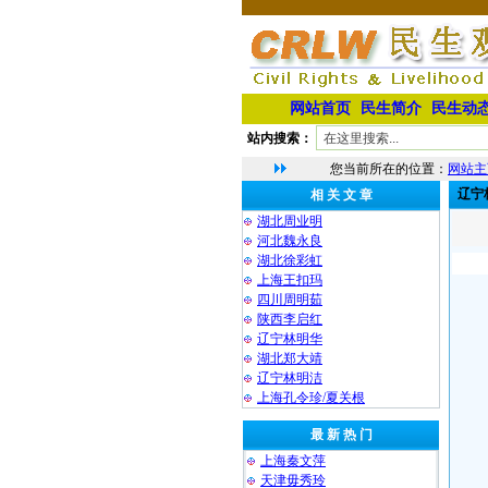
网站首页
民生简介
民生动
站内搜索：
您当前所在的位置：
网站主
辽宁
相 关 文 章
湖北周业明
河北魏永良
湖北徐彩虹
上海王扣玛
四川周明茹
陕西李启红
辽宁林明华
湖北郑大靖
⁨辽宁林明洁
上海孔令珍/夏关根
最 新 热 门
上海秦文萍
天津毋秀玲