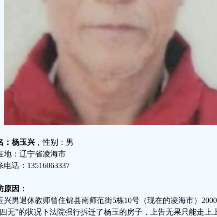
名：杨玉兴
，性别：男
在地：辽宁省凌海市
电话：13516063337
访原因：
玉兴男退休教师曾住锦县南师范街5栋10号（现在的凌海市）20
“四无”的状况下法院强行拆迁了杨玉的房子，上告无果只能走上