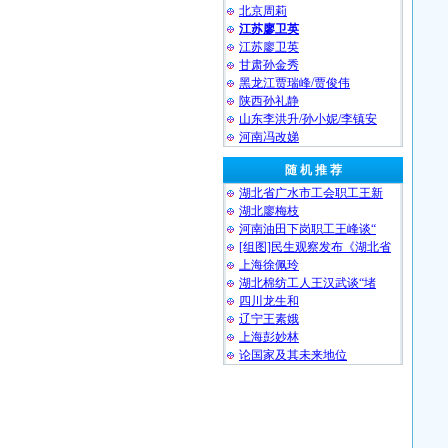
北京周莉
江苏廖卫英
江苏廖卫英
甘肃孙金秀
黑龙江贾瑞峰/贾俊伟
陕西孙礼静
山东李洪升/孙小妮/李镇安
河南冯改娣
随 机 推 荐
湖北省广水市工会职工王新
湖北廖梅枝
河南油田下岗职工王峰谈“
[组图]民生观察发布《湖北省
上海徐佩玲
湖北棉纺工人王汉武谈“堵
四川龙生和
辽宁王素娥
上海彭妙林⁩
论国家及其未来地位