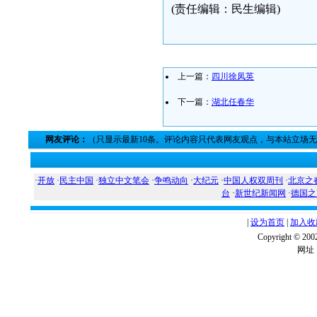
(责任编辑：民生编辑)
上一篇：
四川徐凤英
下一篇：
湖北任春华
网友评论：
（只显示最新10条。评论内容只代表网友观点，与本站立场
·
开放
·
民主中国
·
独立中文笔会
·
争鸣动向
·
大纪元
·
中国人权双周刊
·
北京之
台
·
新世纪新闻网
·
德国之
|
设为首页
|
加入收
Copyright ©
网址：w