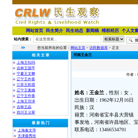
网站首页
民生简介
民生动态
新闻稿
维权经历
个人文
站内搜索：
您当前所在的位置：
网站主页
>
访民数据库
> 正文
河南王金兰
相 关 文 章
上海王扣玛
吉林王国平
宁夏王文卿
作者：民
辽宁王作香⁩
江苏王彩霞
辽宁王素娥
姓名：王金兰
，性别：女，
辽宁王作香
岀生日期：1962年12月16日
上海王宗泽
吉林王晶
民族：汉
四川王义翠
籍贯：河南省宝丰县大营镇
事发地，河南省许昌地区、
最 新 热 门
联系电话：13466534791
上海秦文萍
天津毋秀玲