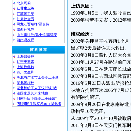
北京周莉
上访原因：
江苏廖卫英
1993年1月5日，我夫驾
江苏廖卫英
甘肃孙金秀
2009年强劳不立案，2012
黑龙江贾瑞峰/贾俊伟
陕西孙礼静
维权经历：
山东李洪升/孙小妮/李镇安
河南冯改娣
2002年关押昌平收容所1个月
黑监狱2天后被许志永救出。
随 机 推 荐
2003年3月8日路过人民大
上海彭妙林⁩
辽宁王素娥
2004年11月27月在路过前
上海徐佩玲
2006年5月1日在延庆爬长
四川龙生和
2007年3月9日去西城区教
湖北省广水市工会职工王新
湖北廖梅枝
2016年5月23日去派出所
湖北棉纺工人王汉武谈“堵
被地方拘留五次2006年7月
论国家及其未来地位
有解除拘留证。
河南油田下岗职工王峰谈“
[组图]民生观察发布《湖北省
2009年9月26日在北京南
政拘留10天无证。
从2009年至2010年10月被
2011年2月3日在天安门换