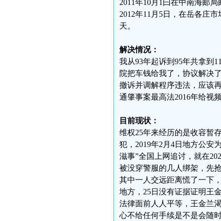
2011年10月1曰在中南海邮
2012年11月5日，在岳各
天。
解决情况：
我从93年起诉到95年共拿到1
院把车钱给我了，协议解决了
撤诉并调解程序违法，应该再审
通肇事案最高法2016年给视
目前现状：
维权25年来经历的是收容暂
犯，2019年2月4日地方
滋事”全国上网追讨，就在20
被没穿警服的几人绑架，先
其中一人交远距离慌了一下
地方，25日没有证据证明王
法律面前人人平等，王金兰
心不给任何手续是不是会随