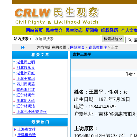
网站首页
民生简介
民生动态
新闻稿
维权经历
个人文
站内搜索：
您当前所在的位置：
网站主页
>
访民数据库
> 正文
吉林王国平
相 关 文 章
湖北周业明
河北魏永良
湖北徐彩虹
作者：民
上海王扣玛
四川周明茹
陕西李启红
姓名：王国平
，性别：女
辽宁林明华
出生日期：1971年7月29日
湖北郑大靖
⁨辽宁林明洁
电话：15844142029
上海孔令珍/夏关根
户籍地址：吉林省德惠市胜利
最 新 热 门
上访原因：
上海秦文萍
天津毋秀玲
1994年10月2日被冯少