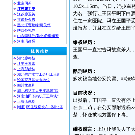
北京周莉
10.5x11.5cm。当日
江苏廖卫英
为名，强行让王国平喝下白
江苏廖卫英
甘肃孙金秀
住在一家医院。冯在王国平受
黑龙江贾瑞峰/贾俊伟
没报案，并且在医院给王国
陕西孙礼静
山东李洪升/孙小妮/李镇安
河南冯改娣
维权经历：
王国平一直控告冯故意杀人，
随 机 推 荐
查。
湖北廖梅枝
辽宁王素娥
上海彭妙林⁩
酷刑经历：
湖北省广水市工会职工王新
多次被当地公安拘留、非法软禁
论国家及其未来地位
四川龙生和
湖北棉纺工人王汉武谈“堵
目前状况：
河南油田下岗职工王峰谈“
出狱后，王国平一直没有停止维
上海徐佩玲
[组图]民生观察发布《湖北省
在京上访，在公安部附近杨
楚，怀疑被地方国保下毒。
维权感言：
上访让我失去了