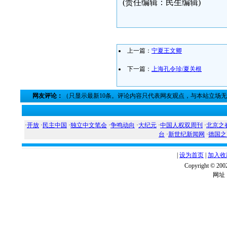
(责任编辑：民生编辑)
上一篇：
宁夏王文卿
下一篇：
上海孔令珍/夏关根
网友评论：
（只显示最新10条。评论内容只代表网友观点，与本站立场
·
开放
·
民主中国
·
独立中文笔会
·
争鸣动向
·
大纪元
·
中国人权双周刊
·
北京之
台
·
新世纪新闻网
·
德国之
|
设为首页
|
加入收
Copyright ©
网址：w