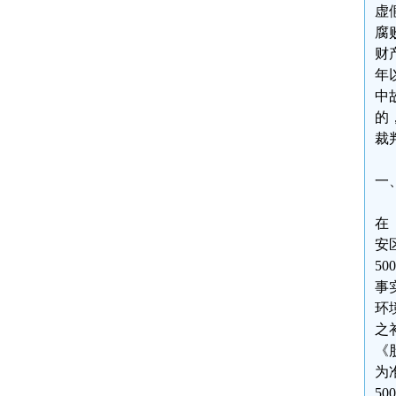
虚
腐
财
年
中
的
裁
一
在
安
5
事
环
之
《
为
5