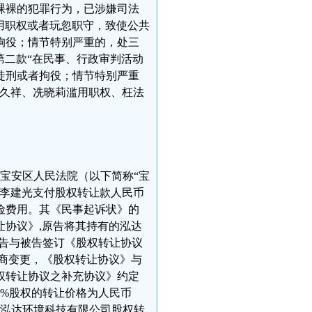
裸裸的犯罪行为，已涉嫌司法
滥用职权或者玩忽职守，致使公共
拘役；情节特别严重的，处三
第二款“在民事、行政审判活动
徒刑或者拘役；情节特别严重
李久祥、冼晓莉滥用职权、枉法
圳市宝安区人民法院（以下简称“宝
向李建光支付股权转让款人民币
保险费用。其《民事起诉状》的
转让协议》,原告将其持有的泓达
原告与被告签订《股权转让协议
于工商变更，《股权转让协议》与
权转让协议之补充协议》约定
5%股权的转让价格为人民币
市泓达环境科技有限公司股权转