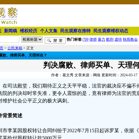
态
新闻稿
维权经历
个人文集
民生观察在推特
民生观察维权动态
热门标签:
709
律师
暴力
酷刑
虐待
秋雨教会
页
>
公民来稿
> 正文
腐败、律师买单、天理何在？
判决腐败、律师买单、天理
作者：葛文秀 文章来源：网络 更新时间：2024-03-17 12
在司法殿堂，我们期待正义之天平平稳，法官的裁决应不偏不
法院的判决却时常失准，更令人震惊的是，竟有律师为法官的荒
对维护社会公平正义的极大讽刺。
件背景简述
圳市李某因股权转让合同纠纷于2022年7月15日起诉罗某，依
罗某给付股权转让款5000万元。