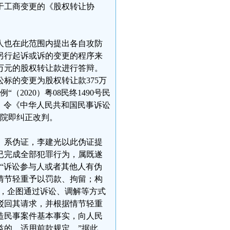
于工商变更的《股权转让协
人也在此范围内提出各自攻防
另行起诉或诉的变更的程序来
0万元的股权转让款进行答辩。
标的变更为股权转让款375万
2020）粤08民终1490号民
理，令《中华人民共和国民事诉讼
法院即纠正改判。
》系伪证，李建光以此伪证提
已完成全部犯罪行为，属既遂
：“诉讼参与人或者其他人有伪
情节轻重予以罚款、拘留；构
通，企图通过诉讼、调解等方式
驳回其请求，并根据情节轻重
造民事案件基本事实，向人民
益的，适用前款规定。”据此，