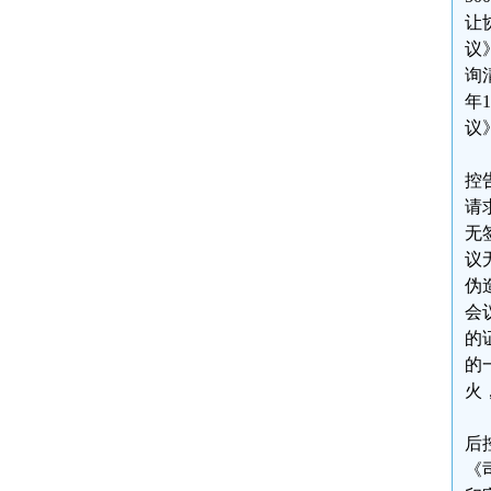
让
议
询
年
议
控
请
无
议
伪
会
的
的
火
后
《