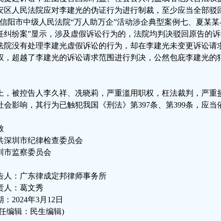
安区人民法院应对李建光的伪证行为进行制裁，至少应当全部驳
“信阳市中级人民法院“万人助万企”活动涉企典型案例七、夏某
任纠纷案”显示，涉及虚假诉讼行为的，法院均判决驳回原告的诉
法院没有处理李建光虚假诉讼的行为，却在李建光未变更诉讼请
权，超越了李建光的诉讼请求范围进行判决，公然包庇李建光的
。
上，被控告人李久祥、冼晓莉，严重滥用职权，枉法裁判，严重
社会影响，其行为已触犯我国《刑法》第397条、第399条，应
致
共深圳市纪律检查委员会
圳市监察委员会
告人：广东律成定邦律师事务所
责人：葛文秀
：2024年3月12日
责任编辑：民生编辑)