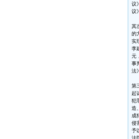
议
议
其
的
实
李
元
事
法
第
起
犯
造
成
侵
予
法