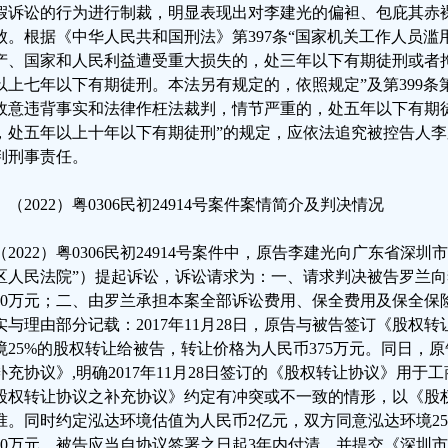
假诉讼的行为进行制裁，明显表现出对李建光的偏袒、包庇其赤
败。根据《中华人民共和国刑法》第397条“国家机关工作人员
产、国家和人民利益遭受重大损失的，处三年以下有期徒刑或者
以上七年以下有期徒刑。本法另有规定的，依照规定”及第399条
故意违背事实和法律作枉法裁判，情节严重的，处五年以下有期
，处五年以上十年以下有期徒刑”的规定，应依法追究被控告人
判刑事责任。
、（2022）粤0306民初24914号案件案情简介及判决情况
（2022）粤0306民初24914号案件中，原告李建光向广东省深
区人民法院”）提起诉讼，诉讼请求为：一、请求判决被告罗兰
000万元；二、由罗兰承担本案全部诉讼费用、保全费用及保全
实与理由部分记载：2017年11月28日，原告与被告签订《股权
境25%的股权转让给被告，转让价格为人民币375万元。同日，
补充协议》,明确2017年11月28日签订的《股权转让协议》用
股权转让协议之补充协议》约定有冲突或不一致的情形，以《股
准。同时约定泓达环境估值为人民币2亿元，双方同意泓达环境2
000万元，被告应当自协议签署之日起3年内付清。并提交《深圳