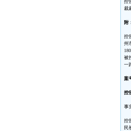
控
裁
附
控
州
18
被
一路
案号
控
事
控
民