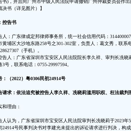
告书)，并且向广州市中级人民法院申请撤销广州仲裁委员会作出的(20
裁决书（详见图片）】
：控告书
告人：广东律成定邦律师事务所，统一社会信用代码：3144000076
市黄埔区大沙地东路258号之301-302室，负责人：葛文秀，联系电话：
028627307（手机）。
控告人：广东省深圳市宝安区人民法院院长李久祥、审判长冼晓
3号，联系电话：0755-29997594。
：（2022）粤0306民初24914号
告请求：依法追究被控告人李久祥、冼晓莉滥用职权、枉法裁判
实和理由：
告人认为，广东省深圳市宝安区人民法院审判长冼晓莉于2023年5月1
初24914号民事判决书对李建光未提出的诉讼请求进行判决，构