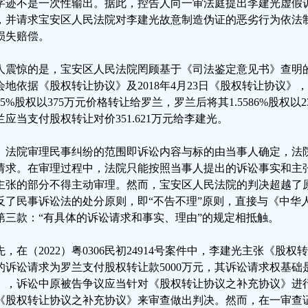
字迹不是一次性输出。据此，控告人向一审法庭提出李建光虚假
，并请求宝安区人民法院对李建光故意制造伪证的恶劣行为依法
损失赔偿。
人震惊的是，宝安区人民法院罔顾基于《司法鉴定意见书》查明
会地依据《股权转让协议》及2018年4月23日《股权转让协议
25%股权以375万元价格转让给罗兰，罗兰后将其1.5586%股权以2
兰应当支付股权转让对价351.621万元给李建光。
、法院审理民事纠纷的范围即诉讼内容与标的由当事人确定，法
请求。在审理过程中，法院只能按照当事人提出的诉讼事实和主
主张的部分不得主动审理。然而，宝安区人民法院的判决超越了
反了民事诉讼法的处分原则，即“不告不理”原则，直接与《中华人
第三款：“有具体的诉讼请求和事实、理由”的规定相抵触。
先，在（2022）粤0306民初24914号案件中，李建光主张《股
的诉讼请求为罗兰支付股权转让款5000万元，其诉讼请求权基
》，诉讼中原被告争议应当针对《股权转让协议之补充协议》进
《股权转让协议之补充协议》来审查做出判决。然而，在一审查