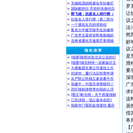
无锡程茂娟程盛在车站被拦
罗
国际酷刑日 齐崇怀亲身经历
让
郭飞雄：抗疫名人排行榜（
抗疫名人排行榜（第二部分
议
一个退役女兵的求助信
法
鲁东大学被开除学生孙健举
然
广东李宝霖恭贺即将新婚的
吉林省通化市逢凤芹拿维稳
妙
议
随 机 推 荐
是
[组图]陈明光告北京公安的行
[组图]湖北钟祥一农家饭庄主
滑
大唐集团甘肃公司退役士兵
要
刘涛华：履行法定职责申请
深
从严防公民独立参选看中共
张建中：中国天津黑暗吗？
广
恐吓维权律师李向阳的人浮
求
[图文]靳光明：关于房屋强制
这
江苏沭阳：强占基本农田3
闯新华门冤民处境堪忧 重庆
居
偿
务
【