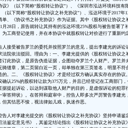
协议》（以下简称“股权转让协议”）、《深圳市泓达环境科技有
》（以下简称“股权转让协议之补充协议”）、泓达环境于2017年
清单、《协议书之补充协议》作为证据。其中《股权转让协议之补
11月28日，原告就转让其持有的泓达环境25%股权与被告签署
》为工商登记使用，并在本协议中就股权转让对价进行了重新约
告人接受被告罗兰的委托并按照罗兰的意见，提出李建光的诉讼
求法院依法驳回。理由为：一、李建光提供的《股权转让协议之
签订此协议，是原告伪造证据，企图劫夺罗兰个人财产。罗兰并
无骑缝章，第二页留白近一页，却单独在第三页签名，明显不符
造的。二、《股权转让协议》才是经过双方确认真实存在的协议
议确认25%的股权转让款为375万元，并且已经登记在工商部门
证据提起诉讼，以达到谋取他人财产的目的，是虚假诉讼的犯罪
一审答辩状）。在答辩和庭审中，控告人即多次严厉警告李建光
，但其怙恶不悛，视法律如儿戏，执迷作恶。
控告人对李建光提交的《股权转让协议之补充协议》坚持申请鉴
司法鉴定意见书》，其鉴定结论指出《股权转让协议之补充协议