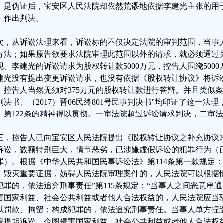
》是伪证后，宝安区人民法院却依然荒谬地依据李建光主张的用
》作出判决。
次，从诉讼法理来看，诉讼标的不仅决定法院的审判范围，当事
方法；如果原告欲要求法院审理此范围以外的请求，就必须通过
现。李建光的诉讼请求为股权转让款5000万元，控告人围绕500
建光没有提出变更诉讼请求，也没有依据《股权转让协议》将诉讼
，控告人当然无须对375万元的股权转让款进行答辩。并且类似案例“（
判决书、（2017）晋06民终801号民事判决书”均印证了这一法
》第122条的精神得以贯彻。一审法院超过诉讼请求判决，二审
三，控告人已向宝安区人民法院提出《股权转让协议之补充协议
诉讼，数额特别巨大，情节恶劣，已涉嫌虚假诉讼的犯罪行为（
罪）。根据《中华人民共和国民事诉讼法》第114条第一款规定
、毁灭重要证据，妨碍人民法院审理案件的，人民法院可以根据
犯罪的，依法追究刑事责任”第115条规定：“当事人之间恶意串
害国家利益、社会公共利益或者他人合法权益的，人民法院应当
以罚款、拘留；构成犯罪的，依法追究刑事责任。当事人单方捏
院提起诉讼，企图侵害国家利益、社会公共利益或者他人合法权