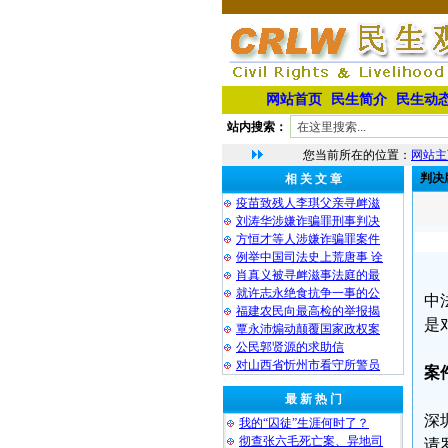
网站首页
民生简介
民生动
站内搜索：
您当前所在的位置：
网站主
判决
相 关 文 章
疫苗致残人李琪父亲寻衅滋
刘涛华涉嫌诈骗罪刑事判决
方恒才等人涉嫌诈骗罪案件
例举中国司法史上荒唐事 诠
肖真义被寻衅滋事法庭的最
就许志永绝食抗争一事的公
中
福建农民向最高检的举报揭
是
覃永沛煽动颠覆国家政权案
公民郭贤源的求助信
对山西省忻州市看守所警员
案
最 新 热 门
深
我的“囚徒”生涯何时了？
彻查张六毛死亡案、异地司
请