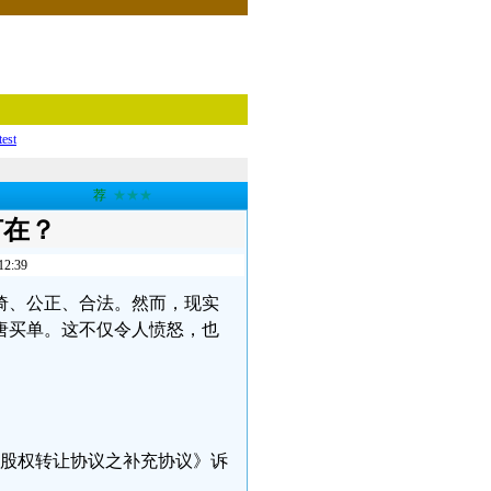
test
荐
★★★
何在？
:39
倚、公正、合法。然而，现实
唐买单。这不仅令人愤怒，也
据《股权转让协议之补充协议》诉