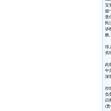
宝
据
责
民
诉
败
综
劣
此
中
深
控
负
日期
(