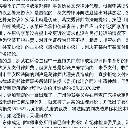
某委托了广东律成定邦律师事务所葛文秀律师代理。根据李某提
协议之补充协议》是虚假的，葛文秀律师向法庭提出对其鉴定，
之补充协议》实际上就是伪证。葛文秀律师向法庭提出，按照《
》的相关规定，李某应当承担伪证责任，并且应当全部驳回李某
而，在原告李某没有提出变更诉讼请求也没有另行起诉的情况下
地为李某开脱罪责，对其伪证行为只字不提，相反，拐弯抹角、
之补充协议》的主协议《股权转让协议》，判决罗某向李某支付股权转
荒谬绝伦。
稽的是，罗某在诉讼过程中一直拖欠广东律成定邦律师事务所的
求罗某支付律师费，但罗某总是以账户冻结为由，未予支付。收
圳市宝安区法院的判决是葛律师代理失误造成的，直接拒绝支付
东律成定邦律师事务所随即依据《委托代理合同》申请仲裁，但
律所赔偿所谓的代理失误给其造成的损失3537082元。
时，更加荒谬的一幕出现了，广州仲裁委员会在审查广东律成定
然未进行任何法律评判，就支持了罗某的歪理邪说，并做出了要
其损失351.621万元如此荒唐的裁决，将法院的判决结果移花接
所，如此逻辑，天理何在？
广东律成定邦律师事务所目前已向中共深圳市纪律检查委员会、