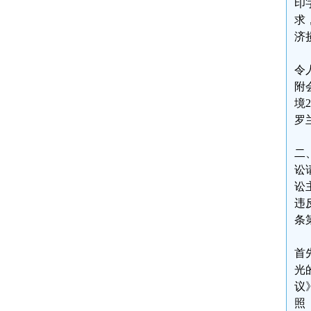
印
求
济
令
附
境
罗
二
讼
讼
违
条
首
光
议
照