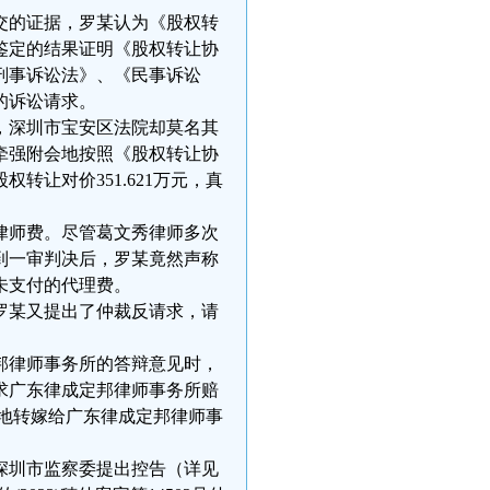
交的证据，罗某认为《股权转
鉴定的结果证明《股权转让协
刑事诉讼法》、《民事诉讼
的诉讼请求。
，深圳市宝安区法院却莫名其
牵强附会地按照《股权转让协
让对价351.621万元，真
律师费。尽管葛文秀律师多次
到一审判决后，罗某竟然声称
未支付的代理费。
罗某又提出了仲裁反请求，请
邦律师事务所的答辩意见时，
求广东律成定邦律师事务所赔
木地转嫁给广东律成定邦律师事
深圳市监察委提出控告（详见