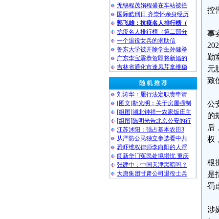
无锡程茂娟程盛在车站被拦
控
国际酷刑日 齐崇怀亲身经历
郭飞雄：抗疫名人排行榜（
抗疫名人排行榜（第二部分
事
一个退役女兵的求助信
2
鲁东大学被开除学生孙健举
勤
广东李宝霖恭贺即将新婚的
吉林省通化市逢凤芹拿维稳
元
致
随 机 推 荐
刘涛华：履行法定职责申请
[图文]靳光明：关于房屋强制
公
[组图]湖北钟祥一农家饭庄主
的
[组图]陈明光告北京公安的行
后
江苏沭阳：强占基本农田3
从严防公民独立参选看中共
权
恐吓维权律师李向阳的人浮
闯新华门冤民处境堪忧 重庆
根
张建中：中国天津黑暗吗？
大唐集团甘肃公司退役士兵
是
罚
涉