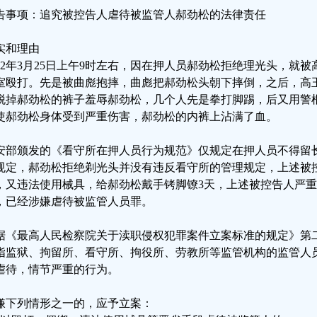
告事项：追究被控告人虐待被监管人郝劲松的法律责任
实和理由
022年3月25日上午9时左右，因在押人员郝劲松拒绝理光头，就
室殴打。先是被曲彪抱摔，曲彪把郝劲松头朝下摔倒，之后，高
脱掉郝劲松的裤子羞辱郝劲松，几个人先是拳打脚踢，后又用警棍
使郝劲松身体受到严重伤害，郝劲松的内裤上沾满了血。
安部颁发的《看守所在押人员行为规范》仅规定在押人员不得留
规定，郝劲松拒绝剃光头并没有违反看守所的管理规定，上述被
，又违法使用械具，给郝劲松戴手铐脚镣3天，上述被控告人严
，已经涉嫌虐待被监管人员罪。
据《最高人民检察院关于渎职侵权犯罪案件立案标准的规定》第二
指监狱、拘留所、看守所、拘役所、劳教所等监管机构的监管人
虐待，情节严重的行为。
嫌下列情形之一的，应予立案：