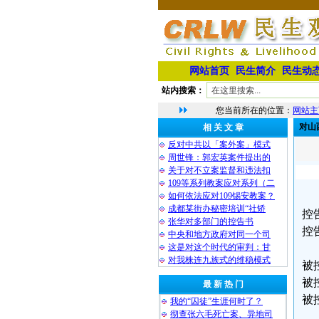
网站首页
民生简介
民生动
站内搜索：
您当前所在的位置：
网站主
对山
相 关 文 章
反对中共以「案外案」模式
周世锋：郭宏英案件提出的
关于对不立案监督和违法扣
109等系列教案应对系列（二
如何依法应对109锡安教案？
成都某街办秘密培训“社矫
控
张华对多部门的控告书
控
中央和地方政府对同一个司
这是对这个时代的审判：甘
对我株连九族式的维稳模式
被
被
最 新 热 门
被
我的“囚徒”生涯何时了？
彻查张六毛死亡案、异地司