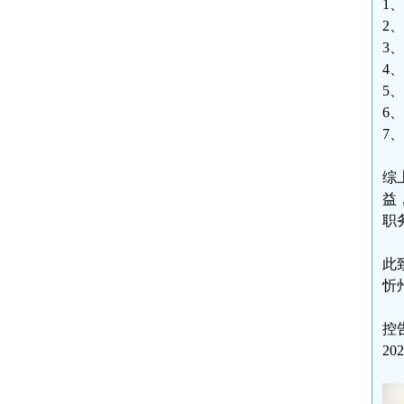
1
2
3
4
5
6
7
综
益
职
此
忻
控
20