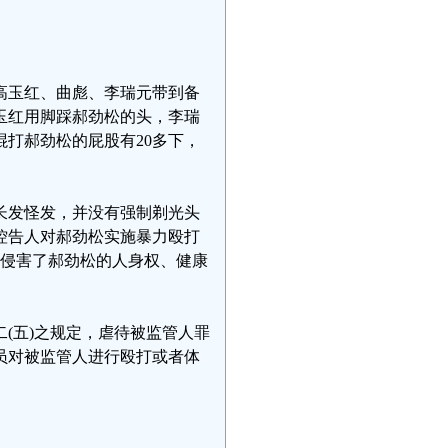
被高玉红、曲彪、李瑞元带到备
玉红用脚踩郝劲松的头，李瑞
打郝劲松的屁股有20多下，
长发怪发，并没有强制剃光头
控告人对郝劲松实施暴力殴打
重侵害了郝劲松的人身权、健康
(五)之规定，虐待被监管人罪
员对被监管人进行殴打或者体