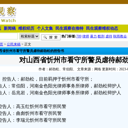
态
新闻稿
维权经历
个人文集
民生观察在推特
民生观察维权动态
热门标签:
709
律师
暴力
酷刑
虐待
秋雨教会
页
>
公民来稿
> 正文
西省忻州市看守所警员虐待郝劲松的控告书
对山西省忻州市看守所警员虐待郝
作者：郝劲松、常伯阳、 文章来源：网络 更新时间：2023-08-2
控告人：郝劲松，目前羁押于忻州市看守所；
告人：常伯阳，河南金色阳光律师事务所律师，郝劲松辩护人
告人：岳兆岩，河南金色阳光律师事务所律师，郝劲松辩护人
控告人：高玉红忻州市看守所民警
控告人：曲彪忻州市看守所民警
控告人：李瑞元忻州市看守所民警