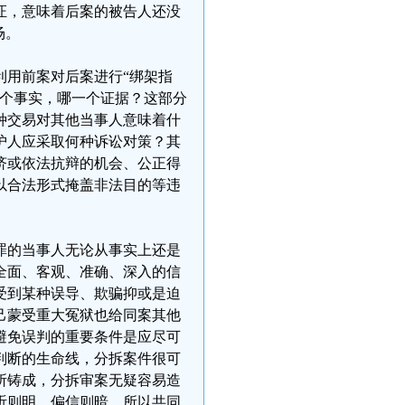
证，意味着后案的被告人还没
场。
利用前案对后案进行“绑架指
一个事实，哪一个证据？这部分
种交易对其他当事人意味着什
护人应采取何种诉讼对策？其
济或依法抗辩的机会、公正得
以合法形式掩盖非法目的等违
罪的当事人无论从事实上还是
全面、客观、准确、深入的信
受到某种误导、欺骗抑或是迫
己蒙受重大冤狱也给同案其他
避免误判的重要条件是应尽可
判断的生命线，分拆案件很可
所铸成，分拆审案无疑容易造
听则明，偏信则暗。所以共同