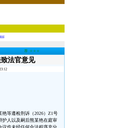
test
荐
★★★
法致法官意见
:12
等遵检刑诉（2026）Z1号
托辩护人以及嗣后熊某艳在庭审
合议也未经任何合法程序充分