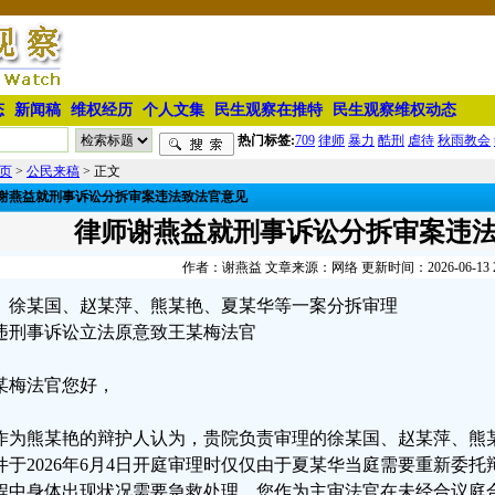
态
新闻稿
维权经历
个人文集
民生观察在推特
民生观察维权动态
热门标签:
709
律师
暴力
酷刑
虐待
秋雨教会
页
>
公民来稿
> 正文
谢燕益就刑事诉讼分拆审案违法致法官意见
律师谢燕益就刑事诉讼分拆审案违
作者：谢燕益 文章来源：网络 更新时间：2026-06-13 23
徐某国、赵某萍、熊某艳、夏某华等一案分拆审理
违刑事诉讼立法原意致王某梅法官
某梅法官您好，
作为熊某艳的辩护人认为，贵院负责审理的徐某国、赵某萍、熊某艳
件于2026年6月4日开庭审理时仅仅由于夏某华当庭需要重新委
程中身体出现状况需要急救处理，您作为主审法官在未经合议庭