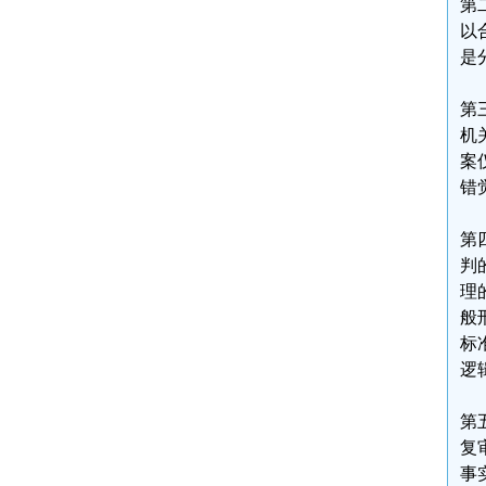
第
以
是
第
机
案
错
第
判
理
般
标
逻
第
复
事