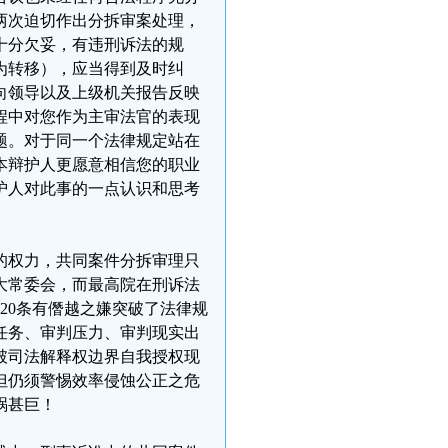
两次迫切作出分拆审案处理，
十分欠妥，有违刑诉法的规
为转移），应当得到及时纠
向领导以及上级机关报告反映
程中对您作为主审法官的表现
题。对于同一个法律规定站在
本辩护人更愿意相信您的职业
护人对此事的一点认识和思考
的权力，共同案件分拆审理只
大常委会，而最高院在刑诉法
20条有僭越之嫌突破了法律规
任务、审判压力、审判现实出
破司法解释权边界自我授权现
但仍须警惕效率侵蚀公正之危
祸甚巨！