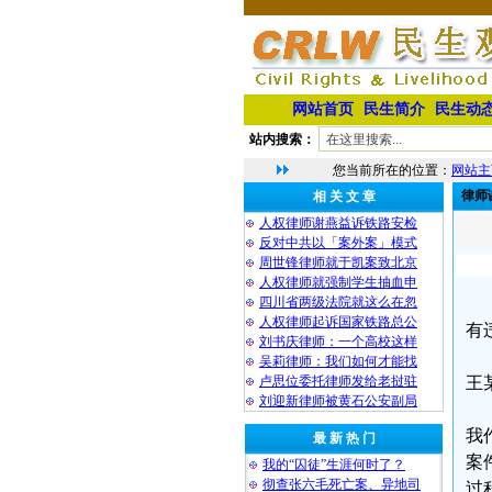
网站首页
民生简介
民生动
站内搜索：
您当前所在的位置：
网站主
律师
相 关 文 章
人权律师谢燕益诉铁路安检
反对中共以「案外案」模式
周世锋律师就于凯案致北京
人权律师就强制学生抽血申
四川省两级法院就这么在忽
人权律师起诉国家铁路总公
有
刘书庆律师：一个高校这样
吴莉律师：我们如何才能找
卢思位委托律师发给老挝驻
王
刘迎新律师被黄石公安副局
我
最 新 热 门
案
我的“囚徒”生涯何时了？
彻查张六毛死亡案、异地司
过