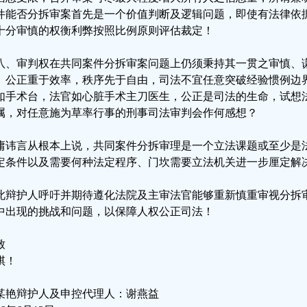
件能否分拆审案首先是一个价值判断及逻辑问题，即使有法律依
十分审慎的权衡利弊按照比例原则评估裁定！
八、审判权在共同案件分拆审案问题上仍须秉持其一贯之审慎、
。公正重于效率，秩序先于自由，司法不宜任意突破经验惯例边
如手术台，法官如心脏手术主刀医生，公正是司法的生命，试想
属，对任意施为草率行事的刑事司法审判会作何感想？
庸讳言从根本上说，共同案件分拆审理是一个立法课题或至少是
定条件以及需要何种法定程序、门坎需要立法机关进一步厘定解
此辩护人呼吁并期待遵化法院及主审法官能够重新慎重审视分拆
中出现的挑战和问题，以保障人权公正司法！
致
祺！
某艳辩护人及申控代理人：谢燕益