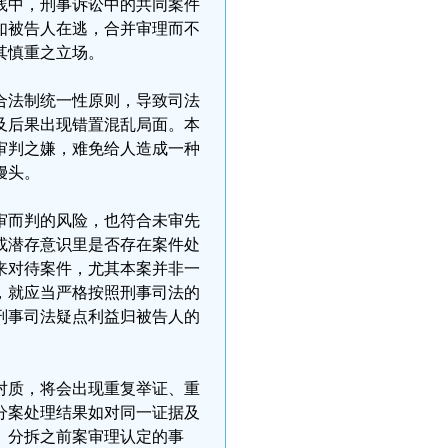
践中，刑事诉讼中的共同案件
如被告人在逃，合并审理而不
其慎重之立场。
合法制统一性原则，导致司法
及后果出现错置混乱局面。本
审判之嫌，难免给人造成一种
馒头。
审而判的风险，也符合未审先
或潜存意识里是否存在案件处
来对待案件，尤其本案并非一
，就应当严格按照刑事司法的
刑事司法疑点利益归被告人的
对质，将会出现重复举证、重
分案处理结果如对同一证据及
。分拆之前案审理认定的事