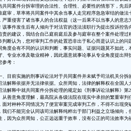
估共同案件分拆审理的合法性、合理性、必要性的情形下，先后
推庭审，草率将共同案件中其余当事人走完程序急急审结的做法
，严重侵害了诸当事人的合法权益（这一后果不以当事人的意志
！该事件发生后有人倾向于对法官的违法渎职行为提出投诉控告
追责的建议，我结合自己庭前庭后及参与庭审在整个案件处理过
步判断认为，您对审判工作的处置恐非出于私心而是认识上的问
同角度会有不同的认识和判断，事实问题、证据问题莫不如此，
守、专业水准及敬业精神，因此愿意就事论事从专业角度提出辩
您参考：
一、目前实施的刑事诉讼法对于共同案件并未赋予司法机关分拆
司法解释依据并无法律依据。众所周知，法律的解释权在全国人
司法解释中就共同案件分拆处理的规定如《刑事诉讼法解释》第2
。从善意角度理解，最高院从各级法院在现实中承担的繁重审判
，面对种种不同情况为了便宜审案完成审判工作，不得不出现突
，我们不能完全认同该司法解释纯粹出于部门利益之立场倾向，
性，因为众所周知，公正远远重于效率，没有公正的司法效率为