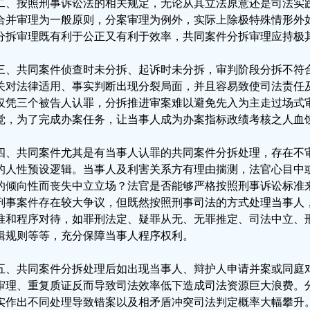
二、按照刑事诉讼法的相关规定，无论从其立法原意还是司法实
合并审理为一般原则，分案审理为例外，实际上除极特殊情形外
分拆审理既有利于公正又有利于效率，共同案件分拆审理应持极
三、共同案件侦查时未分拆、起诉时未分拆，审判阶段分拆不符
关对法律适用、事实判断出现分裂局面，并且容易致使司法责任
仅凭三个被告人认罪，分拆推进审案难以避免先入为主走过场式
觉，为了完成办案任务，让当事人成为办案指标政绩考核之人血
四、共同案件尤其是有当事人认罪的共同案件分拆处理，存在不
的人性预设逻辑。当事人及利害关系方有理由揣测，法官心目中
的倾向性而丧失中立立场？法官是否能够严格按照刑事诉讼标准
刑事案件存在较大争议，但既然按照刑事司法的方式处理当事人
准和程序对待，如罪刑法定、疑罪从无、无罪推定、司法中立、
辑规则等等，充分保障当事人程序权利。
五、共同案件分拆处理后如出现当事人、辩护人申请并案或同庭
审理、重复质证反而导致司法效率低下造成司法资源巨大浪费。
实作出不同处理导致错案以及相矛盾冲突司法判定概率大幅攀升