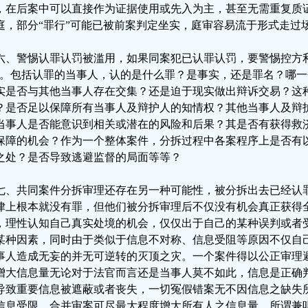
，在后案中可以直接作为证据使用或先入为主，甚至无需重复质
庭，部分“罪行”可能已被前案判定坐实，庭审容易流于形式走过
六、警惕认罪认罚被滥用，如果同案犯已认罪认罚，要警惕控方
”。包括认罪的当事人，认的是什么罪？是事实，还是罪名？哪
实是否与其他当事人存在交集？还是迫于现实做出辩诉交易？这
？是否足以保障所有当事人及辩护人的知情权？其他当事人及辩
当事人是否能意识到相关或潜在的风险和后果？其是否有获得救
保障的机会？作为一个整体案件，分拆过程中各案程序上是否有
之处？是否导致逃避监督的局面等等？
七、共同案件分拆审理还存在另一种可能性，被分拆出去已经认
律上根本就没有罪，但他们被分拆审理后不仅没有机会真正获得
，理性认知自己真实处境的机会，仅仅出于自己的某种误判或者
某种因素，同时由于类似于信息不对称、信息受阻等原因不仅自
事人造成无妄的并无可逆转的灭顶之灾。一个案件得以公正审理
增大信息量无论对于法官而言还是当事人莫不如此，信息是正确
导致重要信息被遮蔽或者丧失，一切冤假错案无不因信息之缺失
信息受限，合并审案可尽最大程度增大所有人之信息量，所谓兼