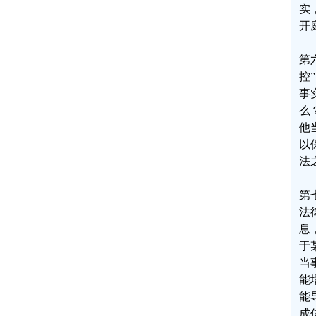
实
开
第
控
事
么
他
以
法
第
法
息
于
当
能
能
成