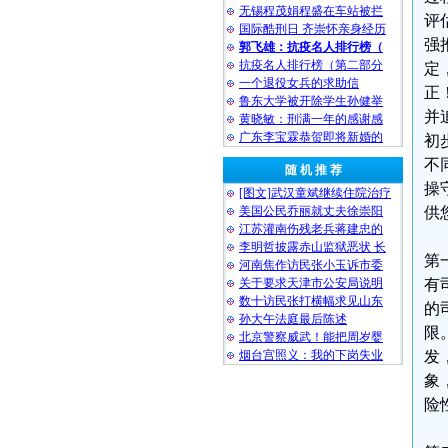
无锡程茂娟程盛在车站被拦
评
国际酷刑日 齐崇怀亲身经历
强
郭飞雄：抗疫名人排行榜（
抗疫名人排行榜（第二部分
定
一个退役女兵的求助信
正
鲁东大学被开除学生孙健举
并
黄晓敏：刑满一年的感谢感
广东李宝霖恭贺即将新婚的
初
不
随 机 推 荐
操
[图文]武汉童斌继续住院治疗
美国公民乔丽就丈夫徐崇阳
供
江苏灌南伤残老兵蒋建忠的
李明哲披露赤山监狱恶状 长
第
河南焦作访民张小玉诉市委
关于要求天津市公安局说明
有
数十访民张打横幅求见山东
的
孙大午法庭最后陈述
限
北京警察威武！能把周岁婴
烟台宫照义：我的下岗失业
发
象
险