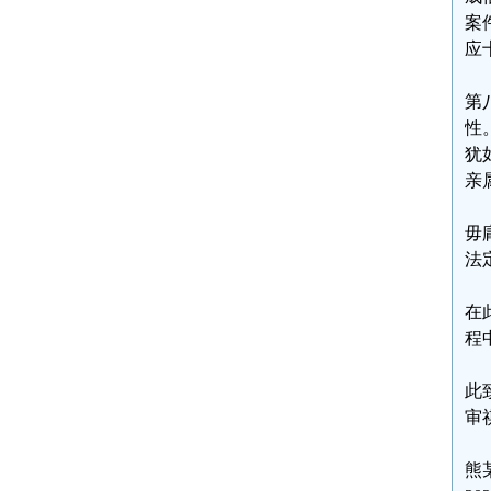
案
应
第
性
犹
亲
毋
法
在
程
此
审
熊