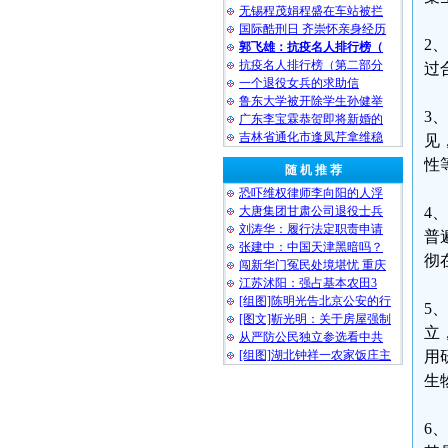
无锡程茂娟程盛在车站被拦
国际酷刑日 齐崇怀亲身经历
2
郭飞雄：抗疫名人排行榜（
抗疫名人排行榜（第二部分
过
一个退役女兵的求助信
鲁东大学被开除学生孙健举
3
广东李宝霖恭贺即将新婚的
吉林省通化市逢凤芹拿维稳
见
性
随 机 推 荐
恐吓维权律师李向阳的人浮
大唐集团甘肃公司退役士兵
4
刘涛华：履行法定职责申请
普
张建中：中国天津黑暗吗？
彻
闯新华门冤民处境堪忧 重庆
江苏沭阳：强占基本农田3
[组图]陈明光告北京公安的行
5
[图文]靳光明：关于房屋强制
立
从严防公民独立参选看中共
[组图]湖北钟祥一农家饭庄主
用
生
6