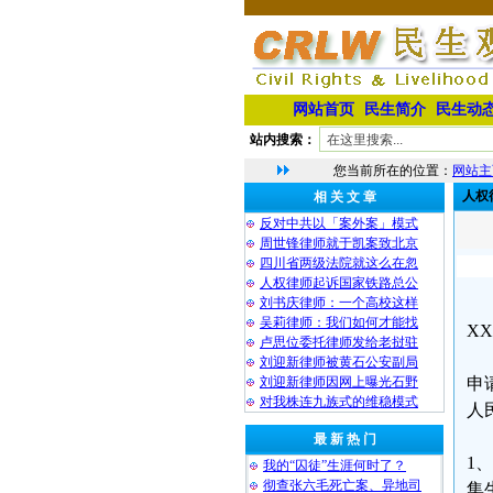
网站首页
民生简介
民生动
站内搜索：
您当前所在的位置：
网站主
人权
相 关 文 章
反对中共以「案外案」模式
周世锋律师就于凯案致北京
四川省两级法院就这么在忽
人权律师起诉国家铁路总公
刘书庆律师：一个高校这样
吴莉律师：我们如何才能找
XX
卢思位委托律师发给老挝驻
刘迎新律师被黄石公安副局
刘迎新律师因网上曝光石野
申
对我株连九族式的维稳模式
人
最 新 热 门
1
我的“囚徒”生涯何时了？
彻查张六毛死亡案、异地司
集