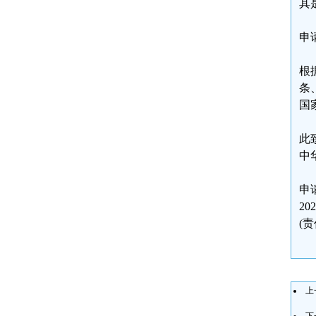
其
申
根
条
国
此
中
申
20
(
上