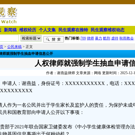
态
新闻稿
维权经历
个人文集
民生观察在推特
民生观察维权动态
热门标签:
709
律师
暴力
酷刑
虐待
秋雨教会
页
>
公民来稿
> 正文
律师就强制学生抽血申请信息公开
人权律师就强制学生抽血申请
作者：谢燕益律师 文章来源：网络 更新时间：2025-12-19 
申请人：谢燕益，身份证号：XXXXXXXXXXX，电话：XXX
XXXXXXXXX
请人作为一名公民并出于学生家长及监护人的责任，为保护未成
民共和国教育部向申请人公开以下事项：
、贵部于2021年联合国家卫健委发布《中小学生健康体检管理办
生物基因信息事项出于何种动机？