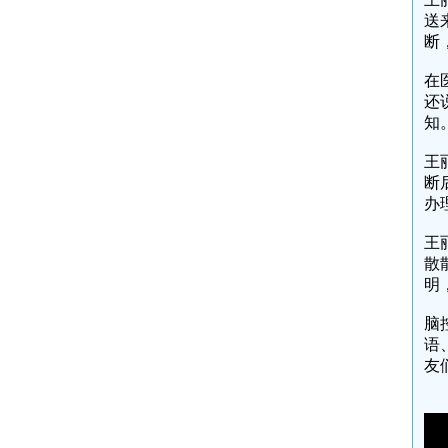
送
断
在
还
知
王
断
办
王
散
明
脑
语
友