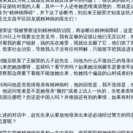
丽荣真以为有上级愿意调查她反应多年的问题了，很认真的跟对
等证据给对面的人看，其中一个人还夸她思维满清楚的，而就是
诊为“精神病障碍”，并下达了诊断书，到后来王丽荣才知道这些
是北京昌平区回龙观精神病的医生们！
丽荣说“我被警察送到精神病防治院，再诊断出精神病障碍，这
0月29日上午我要去交意见书，我有足够的证据让他们无言以对
对着我的窗户辐射，搞的实在难受，我就出去砸了它，他们抓了
，危害社会治安，导致我儿子没有任何辩解，只能签字把我送进来
刊随后联系了王丽荣的儿子赵先生，问他为什么不接自己的母亲
出来把她放哪呀，监狱吗？看守所吗？如果她没病砸车是要坐牢
警察那边商量下看能不能放她出来，给她找个偏远的山村或者好好
刊询问他是否觉得母亲有精神病时，他的回答是，我不觉得是，
。他还问笔者是不是她母亲“脑控”或者上访人一伙的，当笔者表
美国注册吧？您还是中国人吗？并推脱还有别的事情，如果有时
。
上述的对话中，赵先生承认要放他母亲出来还必须经过警方的同
态度呢？
丽荣在我被精神病的真相一文中提到，南苑医院精神病防治院有