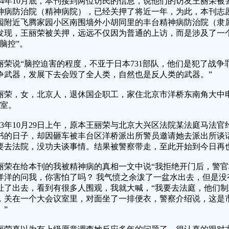
014年10月底，本刊接到两位访民的信息，说他们的访友王丽荣
神病防治院（精神病院），已经关押了将近一年，为此，本刊志
园附近飞腾家园小区南围墙外小胡同里的丰台精神病防治院（隶
发现，王丽荣被关押，远远不仅因为普通的上访，而是涉及了一
“脑控”。
丽荣说“脑控迫害的程度，不亚于日本731部队，他们是犯了战
争武器，发展下去会毁了全人类，自然也是反人类的武器。”
丽荣，女，北京人，退休国企职工，家住北京市洋桥东南角大中
2室。
013年10月29日上午，原本王丽荣与北京大兴区法院某法庭马法官
书的日子，却因砸车被丰台区洋桥派出所警员邀请她去派出所谈
要去法院，没功夫谈事情。结果被警察带走，至此开始到今日再
丽荣在给本刊的我被精神病的真相一文中说“我拒绝开门后，警
洋洋的问我，你害怕了吗？ 我气愤之余泼了一盆水出去，但是没
扯了出去，看到有很多人围观，我就大喊，“我要去法庭，他们制
，关在一个大会议室里，对面坐了一排便衣，警察介绍说，这是
。”