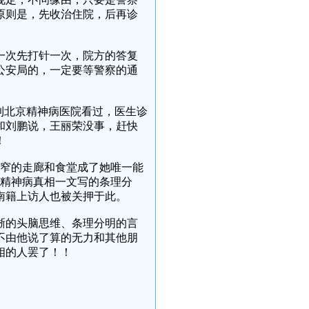
原则是，先收治住院，后再诊
一次先打针一次，院方的答复
公安局的，一定要等警察的通
到北京精神病医院看过，医生诊
和刘鹏说，王丽荣没事，赶快
！
狭窄的走廊和食堂成了她唯一能
被精神病真相一文写的条理分
南籍上访人也被关押于此。
晰的头脑思维、条理分明的言
不由他说了算的无力和其他朋
相的人罢了！！