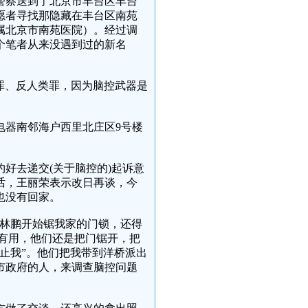
被警察送到了北京市丰台区丰台
愿者寻找那隐藏在丰台区南苑
属北京市南苑医院）。经过调
个笔者从来没遇到过的新名
争罪、反人类罪，因为脑控武器是
电器南邻海户西里北庄区9号楼
约好去递交(关于脑控的)起诉意
话，王丽荣表示改日再谈，今
也没有回家。
官林鹏开始锯我家的门锁，还得
有用，他们还是把门锯开，把
止我”。他们把我带到洋桥派出
市政府的人，来调查脑控问题