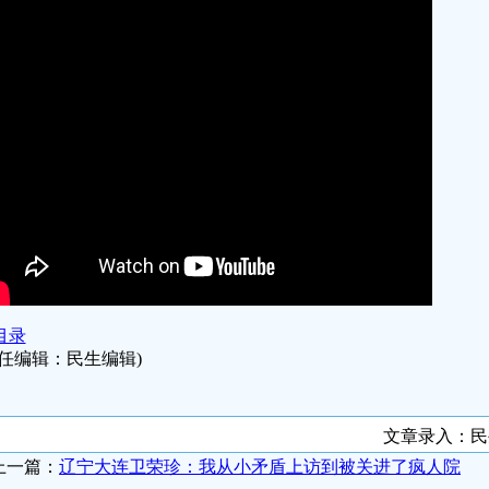
目录
责任编辑：民生编辑)
文章录入：
上一篇：
辽宁大连卫荣珍：我从小矛盾上访到被关进了疯人院