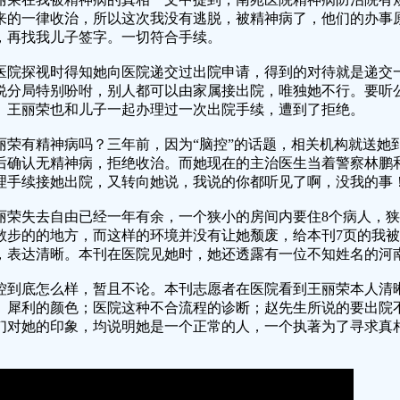
来的一律收治，所以这次我没有逃脱，被精神病了，他们的办事
，再找我儿子签字。一切符合手续。
医院探视时得知她向医院递交过出院申请，得到的对待就是递交
说分局特别吩咐，别人都可以由家属接出院，唯独她不行。要听
。王丽荣也和儿子一起办理过一次出院手续，遭到了拒绝。
丽荣有精神病吗？三年前，因为“脑控”的话题，相关机构就送她
后确认无精神病，拒绝收治。而她现在的主治医生当着警察林鹏
理手续接她出院，又转向她说，我说的你都听见了啊，没我的事
丽荣失去自由已经一年有余，一个狭小的房间内要住8个病人，
散步的的地方，而这样的环境并没有让她颓废，给本刊7页的我
，表达清晰。本刊在医院见她时，她还透露有一位不知姓名的河
控到底怎么样，暂且不论。本刊志愿者在医院看到王丽荣本人清
、犀利的颜色；医院这种不合流程的诊断；赵先生所说的要出院
们对她的印象，均说明她是一个正常的人，一个执著为了寻求真