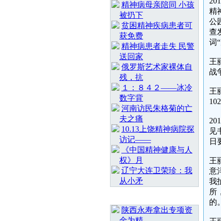
2
精神病母亲陪同 小孩
精
被扔下
公
贫困精神疾病患者可
查
获免费
词
精神病患者走失 民警
送回家
王
俄罗斯艺术家裸体自
战
残，抗
１：８４２——冰冷
王
数字背
10
河南访民朱格菊的亡
夫之痛
2
10.13上饶精神病院探
见
访记——
日
《中国精神健康与人
权》月
王
辽宁大连卫荣珍：我
意
从小矛
我
所
随 机 推 荐
的
陕西永寿拿出专项资
金为精