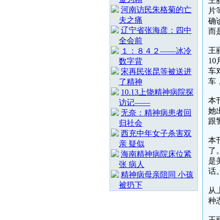
王
河南访民朱格菊的亡
片
夫之痛
确
辽宁省张海彦：四中
而
全会前
王
１：８４２——冰冷
1
数字背
车
宋再民张昆等被送进
车
了精神
10.13上饶精神病院探
本
访记——
她
无奈：精神病患者回
跟
归社会
西充中年女子杀害双
本
亲 疑似
了
海南精神病院床位紧
是
张 病人
话
精神病母亲陪同 小孩
被扔下
从
种
王