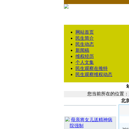
网站首页
民生简介
民生动态
新闻稿
维权经历
个人文集
民生观察在推特
民生观察维权动态
您当前所在的位置：
北
相 关 文 章
最 新 热 门
母亲将女儿送精神病
院强制