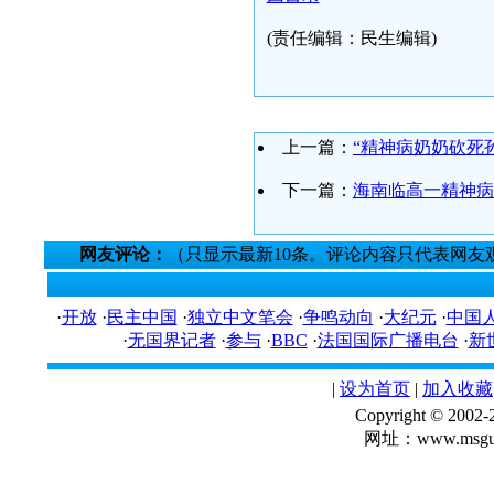
(责任编辑：民生编辑)
上一篇：
“精神病奶奶砍死
下一篇：
海南临高一精神病
网友评论：
（只显示最新10条。评论内容只代表网友
·
开放
·
民主中国
·
独立中文笔会
·
争鸣动向
·
大纪元
·
中国
·
无国界记者
·
参与
·
BBC
·
法国国际广播电台
·
新
|
设为首页
|
加入收藏
Copyright © 
网址：www.msgua