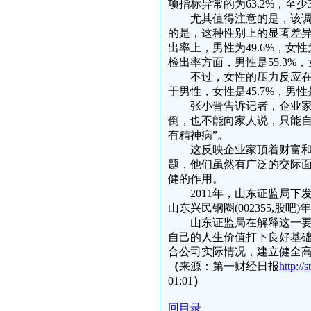
项指标异常的为63.2%，至少
尤其值得注意的是，该调查
的是，这种性别上的显著差
出率上，男性为49.6%，女性
检出率方面，男性是55.3%，女
不过，女性的压力反应在健
于男性，女性是45.7%，男性是
张小晋告诉记者，企业家通
倒，也不能向家人说，只能自
有精神病”。
这反映企业家顶着财富和社
题，他们虽然有广泛的交际
健的作用。
2011年，山东证监局下
山东兴民钢圈(002355,股
山东证监局在解释这一要求
自己的人生价值打下良好基
合公司实际情况，建立健全
（
来源：第一财经日报
http:/
01:01
）
回目录