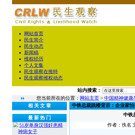
网站首页
民生简介
民生动态
新闻稿
维权经历
个人文集
民生观察在推特
民生观察维权动态
站内搜索：
您当前所在的位置：
网站主页
>
中国精神健康
中铁总裁跳楼背后：企业家怕
相 关 文 章
中铁
最 新 热 门
作者：佚名 文
51岁单身汉强奸患精
神病女子