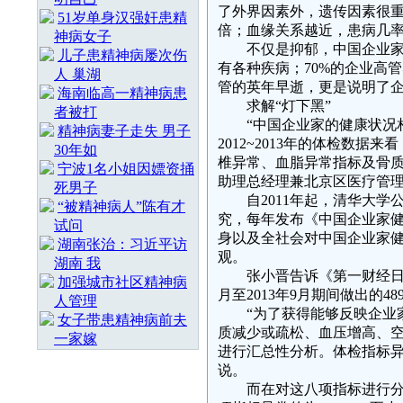
了外界因素外，遗传因素很重
51岁单身汉强奸患精
倍；血缘关系越近，患病几
神病女子
不仅是抑郁，中国企业家们面
儿子患精神病屡次伤
有各种疾病；70%的企业高
人 巢湖
管的英年早逝，更是说明了
海南临高一精神病患
求解“灯下黑”
者被打
“中国企业家的健康状况相比
精神病妻子走失 男子
2012~2013年的体检数据
30年如
椎异常、血脂异常指标及骨质
宁波1名小姐因嫖资捅
助理总经理兼北京区医疗管
死男子
自2011年起，清华大学
“被精神病人”陈有才
究，每年发布《中国企业家
试问
身以及全社会对中国企业家
湖南张治：习近平访
观。
湖南 我
张小晋告诉《第一财经日报》
加强城市社区精神病
月至2013年9月期间做出的4
人管理
“为了获得能够反映企业家
女子带患精神病前夫
质减少或疏松、血压增高、
一家嫁
进行汇总性分析。体检指标异
说。
而在对这八项指标进行分析后