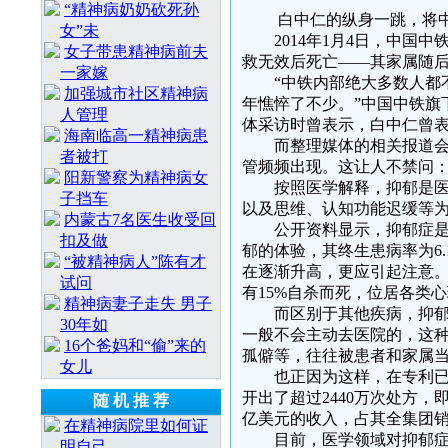
“精神病奶奶砍死孙
白中仁的纵身一跳，将中国
女”未
2014年1月4日，中国中
女子带患精神病前夫
救无效后死亡——其家属随
一家嫁
“中铁内部绝大多数人都不
加强城市社区精神病
年憔悴了不少。”中国中铁旗
人管理
体采访时曾表示，白中仁曾表
海南临高一精神病患
而整理媒体的相关报道会得
者被打
管频频出现。这让人不禁问：
阳新警察为精神病女
按照医学解释，抑郁是医学
子挡车
以及思维、认知功能迟缓等
内蒙古7名医生收受回
公开资料显示，抑郁症是一种
扣及做
郁的体验，其终生患病率为6.
“被精神病人”陈有才
在逐渐升高，更应引起注意
试问
有15%自杀而死，位居各类
精神病妻子走失 男子
而区别于其他疾病，抑郁症
30年如
一般不会主动去医院的，这
16个爸妈和“偷”来的
孤僻等，往往被患者和家属当
女儿
也正因为这样，在专利已经失
开出了超过2440万次处方
随 机 推 荐
亿美元的收入，占其全集团
在精神病院里如何证
目前，医学领域对抑郁症的
明自己