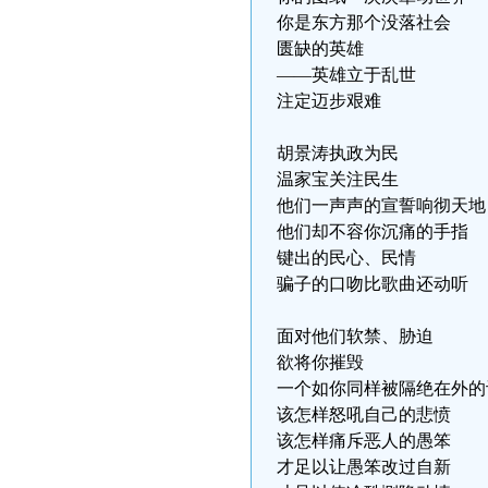
你是东方那个没落社会
匮缺的英雄
――英雄立于乱世
注定迈步艰难
胡景涛执政为民
温家宝关注民生
他们一声声的宣誓响彻天地
他们却不容你沉痛的手指
键出的民心、民情
骗子的口吻比歌曲还动听
面对他们软禁、胁迫
欲将你摧毁
一个如你同样被隔绝在外的
该怎样怒吼自己的悲愤
该怎样痛斥恶人的愚笨
才足以让愚笨改过自新