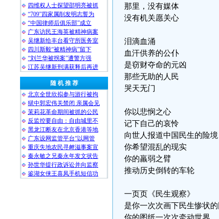
四维权人士探望邵明亮被抓
那里，没有媒体
“709”四家属削发明志誓为
没有机关愿关心
“中国律师后俱乐部”成立
广东访民王海英被精神病案
吴继新给丰台看守所医务室
泪滴血涌
四川斯毅“被精神病”留下
血汗供养的公仆
“刘兰华被拐案”遭警方强
是窃财夺命的元凶
江苏吴继新刑满获释后再进
那些无助的人民
随 机 推 荐
哭天无门
北京全世欣拟参与游行被拘
狱中郭宏伟关禁闭 亲属会见
你以悲悯之心
茉莉花革命期间被抓的公民
反监控要自由：自由城里不
记下自己的哀怜
黑龙江断友在北京香港等地
向世人报道中国民生的险境
广东设网监管平台“以网管
你希望混乱的现实
重庆失地农民寻衅滋事案宣
秦永敏之兄秦永年发文状告
你的羸弱之臂
孙世华提行政诉讼并向监察
推动历史倒转的车轮
鉴湖女侠王喜凤手机短信功
一页页《民生观察》
是你一次次画下民生惨状的
你的图纸一次次牵动世界