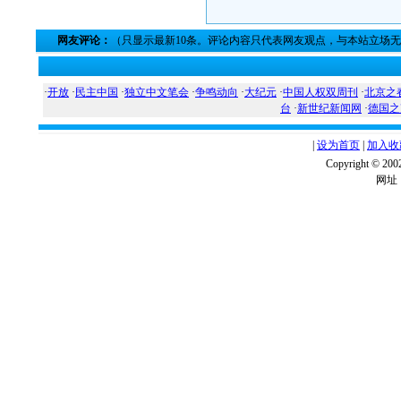
网友评论：
（只显示最新10条。评论内容只代表网友观点，与本站立场
·
开放
·
民主中国
·
独立中文笔会
·
争鸣动向
·
大纪元
·
中国人权双周刊
·
北京之
台
·
新世纪新闻网
·
德国之
|
设为首页
|
加入收
Copyright ©
网址：w