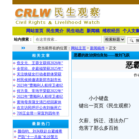
网站首页
民生简介
民生动态
新闻稿
维权经历
个人文
站内搜索：
您当前所在的位置：
网站主页
>
新闻稿件
> 正文
恶霸的政治惧怕良知――致刘飞跃
相 关 文 章
危文元、王蓉文获得2026年“
恶
全世欣、史庭福荣获2025年“
关注铁链女行动者群体荣获
作
村民侯帅邀请新郑市副市长
2023年“曹顺利人权捍卫者纪
何方美、常玮平荣获2022年“
2022年“曹顺利人权捍卫者纪
小小键盘
黄琦母亲蒲文清己经回家休
键出一页页《民生观察》
在京访民呼吁公布刘振死亡
709王全璋一审宣判四年半
欠薪、拆迁、违法办厂
最 新 热 门
危害了那么多百姓
颜伯钧、刘兴联赴台避难希
严防“十一共振”长沙警方